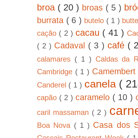
broa
( 20 )
bró
broas
( 5 )
burrata
( 6 )
butelo
( 1 )
butt
cacau
( 41 )
cação
( 2 )
Ca
café
( 
Cadaval
( 3 )
( 2 )
calamares
( 1 )
Caldas da 
Camember
Cambridge
( 1 )
canela
( 2
Canderel
( 1 )
caramelo
( 10 )
capão
( 2 )
car
caril massaman
( 2 )
Casa dos 
Boa Nova
( 1 )
Cascais Restaurant Week
( 