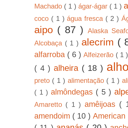
Machado
( 1 )
ágar-ágar
( 1 )
coco
( 1 )
água fresca
( 2 )
Á
aipo
( 87 )
Alaska Sea
alecrim
( 
Alcobaça
( 1 )
alfarroba
( 6 )
Alfeizerão
( 1 
alh
alheira
( 18 )
( 4 )
preto
( 1 )
alimentação
( 1 )
a
alp
almôndegas
( 5 )
( 1 )
amêijoas
( 
Amaretto
( 1 )
amendoim
( 10 )
American
ananás
( 20 )
( 11 )
anc