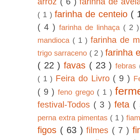
arroz
( 6 )
farinha de ave
farinha de centeio
( 
( 1 )
( 4 )
farinha de linhaça
( 2 
farinha de m
mandioca
( 1 )
farinha 
trigo sarraceno
( 2 )
( 22 )
favas
( 23 )
febras
Feira do Livro
( 9 )
( 1 )
F
ferm
( 9 )
feno grego
( 1 )
feta
(
festival-Todos
( 3 )
perna extra pimentas
( 1 )
fia
figos
( 63 )
f
filmes
( 7 )