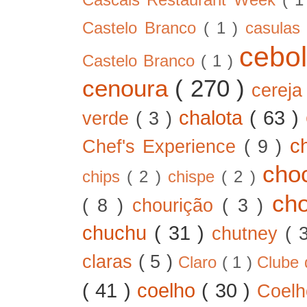
Castelo Branco
( 1 )
casula
cebo
Castelo Branco
( 1 )
cenoura
( 270 )
cerej
chalota
( 63 )
verde
( 3 )
c
Chef's Experience
( 9 )
cho
chips
( 2 )
chispe
( 2 )
ch
( 8 )
chourição
( 3 )
chuchu
( 31 )
chutney
( 
claras
( 5 )
Claro
( 1 )
Clube 
( 41 )
coelho
( 30 )
Coel