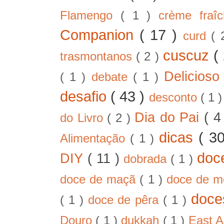
Flamengo
( 1 )
crème fra
Companion
( 17 )
curd
( 
cuscuz
(
trasmontanos
( 2 )
Delicios
( 1 )
debate
( 1 )
desafio
( 43 )
desconto
( 1 
Dia do Pai
( 4
do Livro
( 2 )
dicas
( 3
Alimentação
( 1 )
doc
DIY
( 11 )
dobrada
( 1 )
doce de maçã
( 1 )
doce de 
doc
( 1 )
doce de pêra
( 1 )
Douro
( 1 )
dukkah
( 1 )
East A