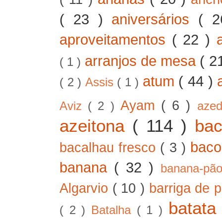
( 23 )
aniversários
( 
aproveitamentos
( 22 )
arranjos de mesa
( 2
( 1 )
atum
( 44 )
( 2 )
Assis
( 1 )
Ayam
( 6 )
Aviz
( 2 )
aze
azeitona
( 114 )
ba
bac
bacalhau fresco
( 3 )
banana
( 32 )
banana-pã
Algarvio
( 10 )
barriga de 
batat
( 2 )
Batalha
( 1 )