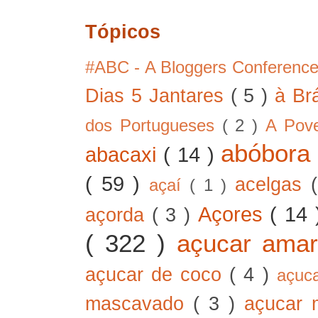
Tópicos
#ABC - A Bloggers Conferenc
Dias 5 Jantares
( 5 )
à Br
dos Portugueses
( 2 )
A Pov
abóbor
abacaxi
( 14 )
( 59 )
acelgas
açaí
( 1 )
Açores
( 14
açorda
( 3 )
( 322 )
açucar ama
açucar de coco
( 4 )
açuc
mascavado
( 3 )
açucar