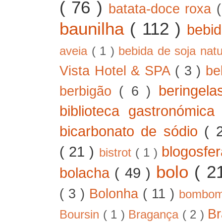
( 76 )
batata-doce roxa
baunilha
( 112 )
bebi
aveia
( 1 )
bebida de soja nat
Vista Hotel & SPA
( 3 )
be
beringel
berbigão
( 6 )
biblioteca gastronómic
bicarbonato de sódio
( 
( 21 )
blogosfe
bistrot
( 1 )
bolo
( 2
bolacha
( 49 )
( 3 )
Bolonha
( 11 )
bombo
B
Boursin
( 1 )
Bragança
( 2 )