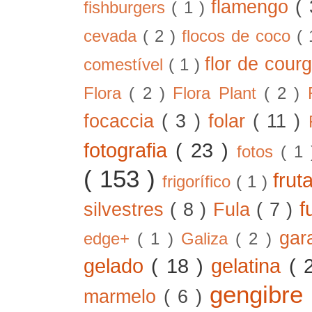
flamengo
(
fishburgers
( 1 )
cevada
( 2 )
flocos de coco
(
flor de cour
comestível
( 1 )
Flora
( 2 )
Flora Plant
( 2 )
focaccia
( 3 )
folar
( 11 )
fotografia
( 23 )
fotos
( 1
( 153 )
frut
frigorífico
( 1 )
f
silvestres
( 8 )
Fula
( 7 )
gar
edge+
( 1 )
Galiza
( 2 )
gelado
( 18 )
gelatina
( 
gengibre
marmelo
( 6 )