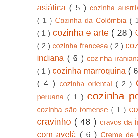
asiática
( 5 )
cozinha austr
( 1 )
Cozinha da Colômbia
( 
cozinha e arte
( 28 )
( 1 )
co
( 2 )
cozinha francesa
( 2 )
indiana
( 6 )
cozinha irania
cozinha marroquina
( 
( 1 )
( 4 )
cozinha oriental
( 2 )
cozinha p
peruana
( 1 )
co
cozinha são tomense
( 1 )
cravinho
( 48 )
cravos-da-
com avelã
( 6 )
Creme de