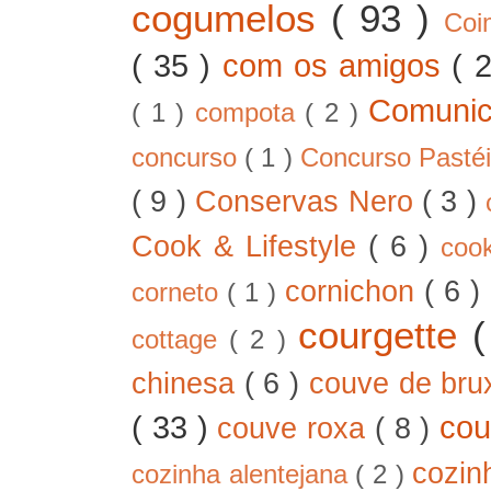
cogumelos
( 93 )
Co
( 35 )
com os amigos
( 
Comunic
( 1 )
compota
( 2 )
concurso
( 1 )
Concurso Pastéi
( 9 )
Conservas Nero
( 3 )
Cook & Lifestyle
( 6 )
coo
cornichon
( 6 )
corneto
( 1 )
courgette
cottage
( 2 )
chinesa
( 6 )
couve de bru
( 33 )
cou
couve roxa
( 8 )
cozin
cozinha alentejana
( 2 )