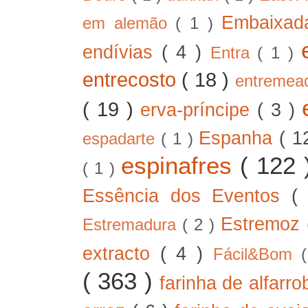
Embaixad
em alemão
( 1 )
endívias
( 4 )
Entra
( 1 )
entrecosto
( 18 )
entreme
( 19 )
erva-príncipe
( 3 )
Espanha
( 1
espadarte
( 1 )
espinafres
( 122
( 1 )
Essência dos Eventos
(
Estremoz
Estremadura
( 2 )
extracto
( 4 )
Fácil&Bom
( 363 )
farinha de alfarr