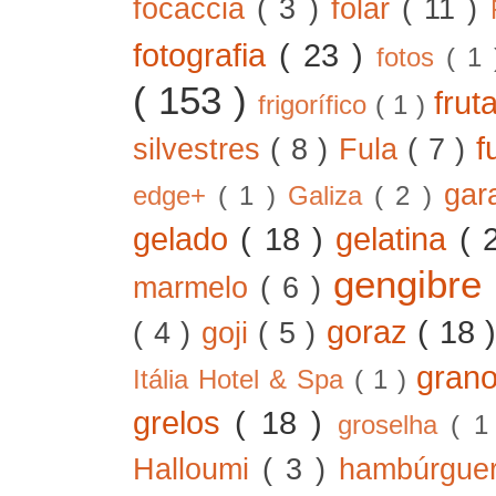
focaccia
( 3 )
folar
( 11 )
fotografia
( 23 )
fotos
( 1
( 153 )
frut
frigorífico
( 1 )
f
silvestres
( 8 )
Fula
( 7 )
gar
edge+
( 1 )
Galiza
( 2 )
gelado
( 18 )
gelatina
( 
gengibre
marmelo
( 6 )
goraz
( 18 
( 4 )
goji
( 5 )
gran
Itália Hotel & Spa
( 1 )
grelos
( 18 )
groselha
( 1
Halloumi
( 3 )
hambúrgue