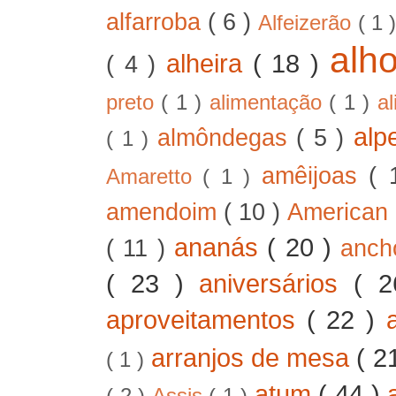
alfarroba
( 6 )
Alfeizerão
( 1 
alh
alheira
( 18 )
( 4 )
preto
( 1 )
alimentação
( 1 )
a
alp
almôndegas
( 5 )
( 1 )
amêijoas
( 
Amaretto
( 1 )
amendoim
( 10 )
American
ananás
( 20 )
( 11 )
anc
( 23 )
aniversários
( 
aproveitamentos
( 22 )
arranjos de mesa
( 2
( 1 )
atum
( 44 )
( 2 )
Assis
( 1 )