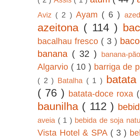
Ayam
( 6 )
Aviz
( 2 )
aze
azeitona
( 114 )
ba
bac
bacalhau fresco
( 3 )
banana
( 32 )
banana-pã
Algarvio
( 10 )
barriga de 
batat
( 2 )
Batalha
( 1 )
( 76 )
batata-doce roxa
baunilha
( 112 )
bebi
aveia
( 1 )
bebida de soja nat
Vista Hotel & SPA
( 3 )
be