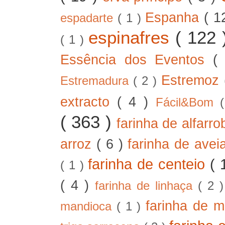
Espanha
( 1
espadarte
( 1 )
espinafres
( 122
( 1 )
Essência dos Eventos
(
Estremoz
Estremadura
( 2 )
extracto
( 4 )
Fácil&Bom
( 363 )
farinha de alfarr
arroz
( 6 )
farinha de ave
farinha de centeio
( 
( 1 )
( 4 )
farinha de linhaça
( 2 
farinha de m
mandioca
( 1 )