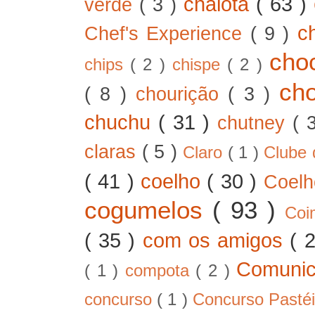
chalota
( 63 )
verde
( 3 )
c
Chef's Experience
( 9 )
cho
chips
( 2 )
chispe
( 2 )
ch
( 8 )
chourição
( 3 )
chuchu
( 31 )
chutney
( 
claras
( 5 )
Claro
( 1 )
Clube 
( 41 )
coelho
( 30 )
Coel
cogumelos
( 93 )
Co
( 35 )
com os amigos
( 
Comunic
( 1 )
compota
( 2 )
concurso
( 1 )
Concurso Pastéi