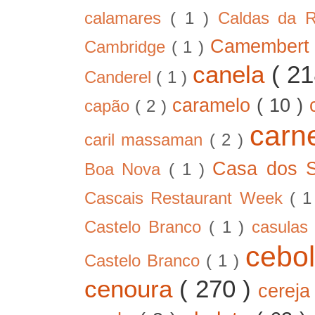
calamares
( 1 )
Caldas da 
Camember
Cambridge
( 1 )
canela
( 2
Canderel
( 1 )
caramelo
( 10 )
capão
( 2 )
car
caril massaman
( 2 )
Casa dos 
Boa Nova
( 1 )
Cascais Restaurant Week
( 
Castelo Branco
( 1 )
casula
cebo
Castelo Branco
( 1 )
cenoura
( 270 )
cerej