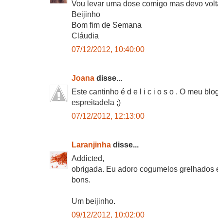
Vou levar uma dose comigo mas devo volta
Beijinho
Bom fim de Semana
Cláudia
07/12/2012, 10:40:00
Joana
disse...
Este cantinho é d e l i c i o s o . O meu b
espreitadela ;)
07/12/2012, 12:13:00
Laranjinha
disse...
Addicted,
obrigada. Eu adoro cogumelos grelhados e
bons.
Um beijinho.
09/12/2012, 10:02:00