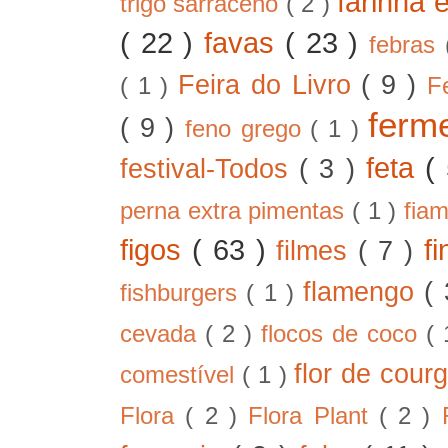
farinha 
trigo sarraceno
( 2 )
( 22 )
favas
( 23 )
febras
Feira do Livro
( 9 )
( 1 )
F
ferm
( 9 )
feno grego
( 1 )
feta
(
festival-Todos
( 3 )
perna extra pimentas
( 1 )
fia
figos
( 63 )
f
filmes
( 7 )
flamengo
(
fishburgers
( 1 )
cevada
( 2 )
flocos de coco
(
flor de cour
comestível
( 1 )
Flora
( 2 )
Flora Plant
( 2 )