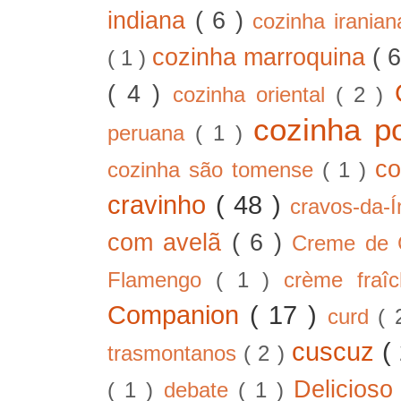
indiana
( 6 )
cozinha irania
cozinha marroquina
( 
( 1 )
( 4 )
cozinha oriental
( 2 )
cozinha p
peruana
( 1 )
co
cozinha são tomense
( 1 )
cravinho
( 48 )
cravos-da-
com avelã
( 6 )
Creme de
Flamengo
( 1 )
crème fra
Companion
( 17 )
curd
( 
cuscuz
(
trasmontanos
( 2 )
Delicios
( 1 )
debate
( 1 )