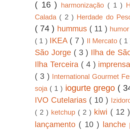
( 16 )
harmonização
( 1 )
H
Calada
( 2 )
Herdade do Pe
( 74 )
hummus
( 11 )
humo
IKEA
( 7 )
( 1 )
Il Mercato
( 1
São Jorge
( 3 )
Ilha de Sã
Ilha Terceira
( 4 )
imprens
( 3 )
International Gourmet Fe
iogurte grego
( 3
soja
( 1 )
IVO Cutelarias
( 10 )
Izido
kiwi
( 12 
( 2 )
ketchup
( 2 )
lançamento
( 10 )
lanche 