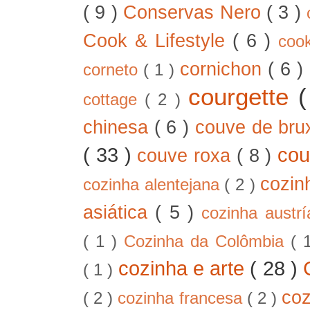
( 9 )
Conservas Nero
( 3 )
Cook & Lifestyle
( 6 )
coo
cornichon
( 6 )
corneto
( 1 )
courgette
cottage
( 2 )
chinesa
( 6 )
couve de bru
( 33 )
cou
couve roxa
( 8 )
cozin
cozinha alentejana
( 2 )
asiática
( 5 )
cozinha austr
( 1 )
Cozinha da Colômbia
( 
cozinha e arte
( 28 )
( 1 )
co
( 2 )
cozinha francesa
( 2 )