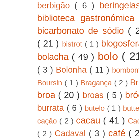
beringel
berbigão
( 6 )
biblioteca gastronómic
bicarbonato de sódio
( 
( 21 )
blogosfe
bistrot
( 1 )
bolo
( 2
bolacha
( 49 )
( 3 )
Bolonha
( 11 )
bombo
B
Boursin
( 1 )
Bragança
( 2 )
broa
( 20 )
bró
broas
( 5 )
burrata
( 6 )
butelo
( 1 )
butt
cacau
( 41 )
cação
( 2 )
Ca
café
( 
Cadaval
( 3 )
( 2 )