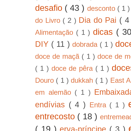
desafio
( 43 )
desconto
( 1 
Dia do Pai
( 4
do Livro
( 2 )
dicas
( 3
Alimentação
( 1 )
doc
DIY
( 11 )
dobrada
( 1 )
doce de maçã
( 1 )
doce de 
doc
( 1 )
doce de pêra
( 1 )
Douro
( 1 )
dukkah
( 1 )
East A
Embaixad
em alemão
( 1 )
endívias
( 4 )
Entra
( 1 )
entrecosto
( 18 )
entreme
( 19 )
erva-príncipe
( 3 )