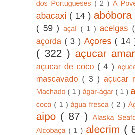
dos Portugueses
( 2 )
A Pov
abóbor
abacaxi
( 14 )
( 59 )
acelgas
açaí
( 1 )
Açores
( 14
açorda
( 3 )
( 322 )
açucar ama
açucar de coco
( 4 )
açuc
mascavado
( 3 )
açucar
Machado
( 1 )
ágar-ágar
( 1 )
coco
( 1 )
água fresca
( 2 )
Á
aipo
( 87 )
Alaska Sea
alecrim
( 
Alcobaça
( 1 )