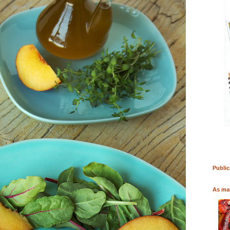
RO
COMPRAR LIVRO
COMPRAR LIVRO
Public
As mai