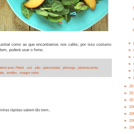
►
ustrial como as que encontramos nos cafés, por isso costumo
tem, poderá usar o forno.
►
►
►
dent avec Plaisir
,
noz
,
pão
,
patrocinado
,
pêssego
,
pimenta preta
,
►
pida
,
tomilho
,
vinagre vinho
►
►
20
►
20
►
20
►
20
inhas rápidas sabem tão bem...
►
20
►
20
►
20