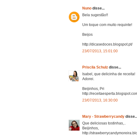
Nuno
disse...
Bela sugestão!!
Um toque com muito requinte!
Beijos
http://dicasedoces.blogspot.pt/
23/07/2013, 15:01:00
Priscila Schulz
disse...
Isabel, que delicinha de receita!
Adorei.
Beijinhos, Pri
http://receitaesperta.blogspot.com
23/07/2013, 16:30:00
Mary - Strawberrycandy
disse..
Que deliciosas tostinhas,..
Beijinhos,
http://strawberrycandymoreira.blo