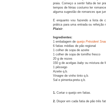
praia. Começo a sentir falta de ter p
tempos de férias costumo ler romances
alguma sugestão de romances que jun
E enquanto vou fazendo a lista de c
prática para uma entrada ou refeição 
Plaisir
.
Ingredientes:
1 embalagem de
queijo
Président Sna
6 fatias médias de pão regional
1 colher de sopa de azeite
1 colher de sopa de tomilho fresco
20 g de nozes
150 g de acelgas
baby
ou mistura de f
1 pêssego
Azeite q.b.
Vinagre de vinho tinto q.b.
Sal e pimenta-preta q.b.
1.
Cortar o queijo em fatias.
2.
Dispor em cada fatia de pão três fat