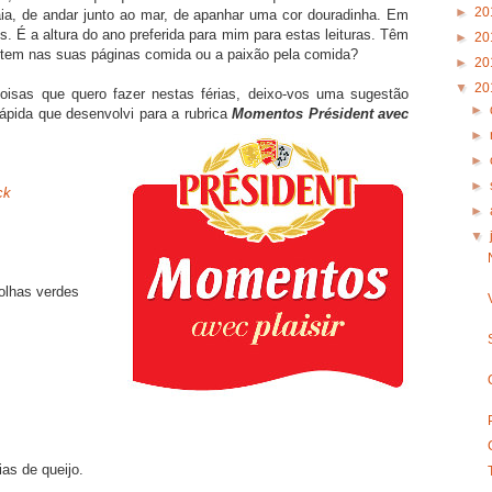
►
20
raia, de andar junto ao mar, de apanhar uma cor douradinha. Em
. É a altura do ano preferida para mim para estas leituras. Têm
►
20
tem nas suas páginas comida ou a paixão pela comida?
►
20
▼
20
oisas que quero fazer nestas férias, deixo-vos uma sugestão
►
rápida que desenvolvi para a rubrica
Momentos Président avec
►
►
►
ck
►
▼
olhas verdes
ias de queijo.