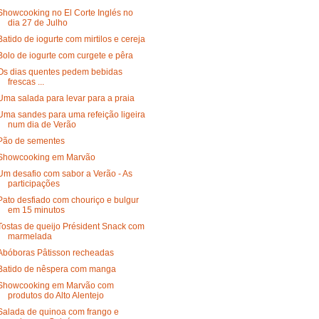
Showcooking no El Corte Inglés no
dia 27 de Julho
Batido de iogurte com mirtilos e cereja
Bolo de iogurte com curgete e pêra
Os dias quentes pedem bebidas
frescas ...
Uma salada para levar para a praia
Uma sandes para uma refeição ligeira
num dia de Verão
Pão de sementes
Showcooking em Marvão
Um desafio com sabor a Verão - As
participações
Pato desfiado com chouriço e bulgur
em 15 minutos
Tostas de queijo Président Snack com
marmelada
Abóboras Pâtisson recheadas
Batido de nêspera com manga
Showcooking em Marvão com
produtos do Alto Alentejo
Salada de quinoa com frango e