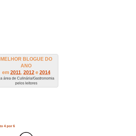
MELHOR BLOGUE DO
ANO
em
2011
,
2012
e
2014
a área de Culinária/Gastronomia
pelos leitores
to 4 por 6