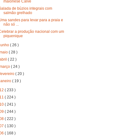
maionese Calvé
Salada de búzios integrais com
salmão grelhado
Uma sandes para levar para a praia e
não só ...
Celebrar a produção nacional com um
piquenique
junho
( 26 )
maio
( 28 )
abril
( 22 )
março
( 24 )
fevereiro
( 20 )
janeiro
( 19 )
12
( 233 )
11
( 224 )
10
( 241 )
09
( 244 )
08
( 222 )
07
( 130 )
06
( 168 )