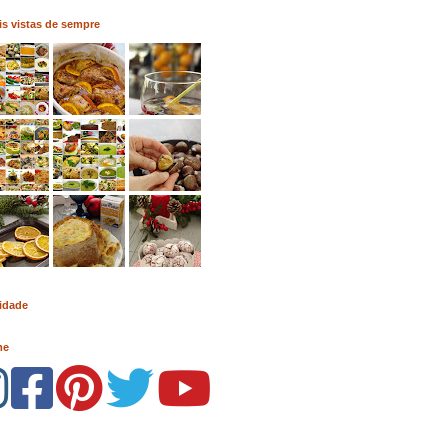
s vistas de sempre
idade
me