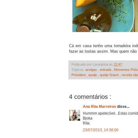
Cá em casa tenho uma torradeira ind
fazer as tostas assim. Mas quem não 
Publicado por Laranjinha às
12:47
Tópicos:
acelgas
,
entrada
,
Momentos Prési
Président
,
queijo
,
queijo Snack
,
receita rá
4 comentários :
Ana Rita Marreiros
disse...
Hummm apetecível...Estas comid
Bjoka
Rita
23/07/2013, 14:36:00