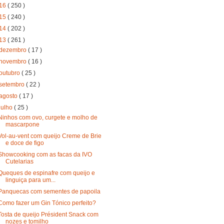
16
( 250 )
15
( 240 )
14
( 202 )
13
( 261 )
dezembro
( 17 )
novembro
( 16 )
outubro
( 25 )
setembro
( 22 )
agosto
( 17 )
julho
( 25 )
Ninhos com ovo, curgete e molho de
mascarpone
Vol-au-vent com queijo Creme de Brie
e doce de figo
Showcooking com as facas da IVO
Cutelarias
Queques de espinafre com queijo e
linguiça para um...
Panquecas com sementes de papoila
Como fazer um Gin Tónico perfeito?
Tosta de queijo Président Snack com
nozes e tomilho