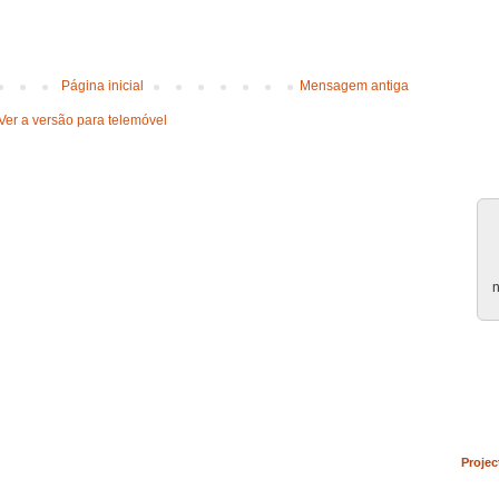
Página inicial
Mensagem antiga
Ver a versão para telemóvel
n
Projec