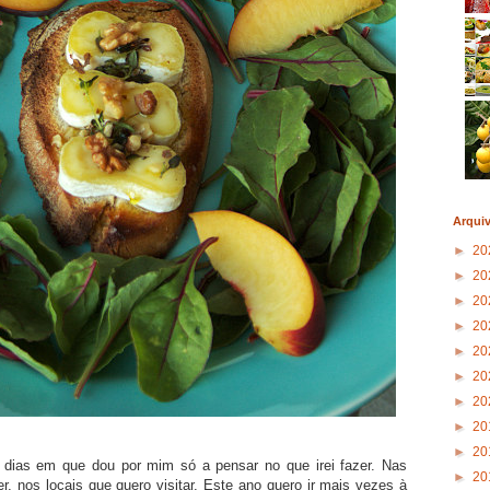
Arqui
►
20
►
20
►
20
►
20
►
20
►
20
►
20
►
20
►
20
 dias em que dou por mim só a pensar no que irei fazer. Nas
►
20
er, nos locais que quero visitar. Este ano quero ir mais vezes à