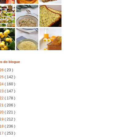
vo do blogue
26
( 23 )
25
( 142 )
24
( 160 )
23
( 147 )
22
( 178 )
21
( 206 )
20
( 221 )
19
( 212 )
18
( 236 )
17
( 253 )