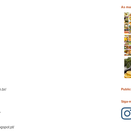
As mai
Public
.br/
Siga-
.
gspot.pt/