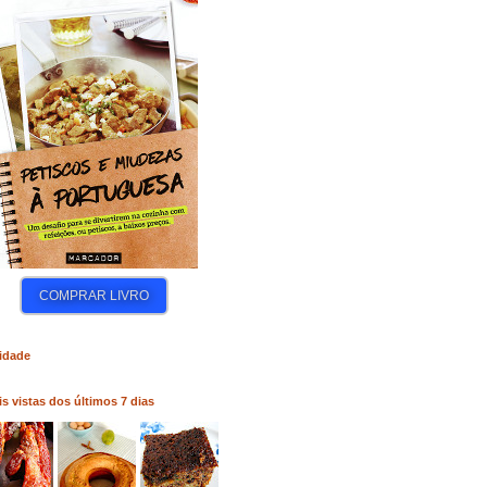
COMPRAR LIVRO
COMPRAR LIVRO
COM
idade
s vistas dos últimos 7 dias