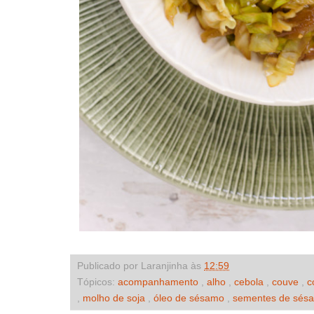
Publicado por Laranjinha às
12:59
Tópicos:
acompanhamento
,
alho
,
cebola
,
couve
,
c
,
molho de soja
,
óleo de sésamo
,
sementes de sés