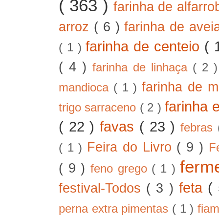
( 363 )
farinha de alfarr
arroz
( 6 )
farinha de ave
farinha de centeio
( 
( 1 )
( 4 )
farinha de linhaça
( 2 
farinha de m
mandioca
( 1 )
farinha 
trigo sarraceno
( 2 )
( 22 )
favas
( 23 )
febras
Feira do Livro
( 9 )
( 1 )
F
ferm
( 9 )
feno grego
( 1 )
feta
(
festival-Todos
( 3 )
perna extra pimentas
( 1 )
fia