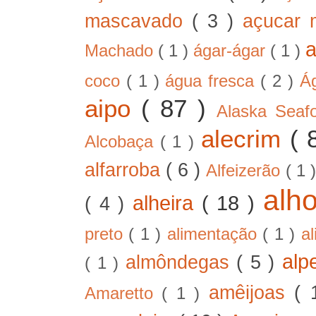
mascavado
( 3 )
açucar
Machado
( 1 )
ágar-ágar
( 1 )
coco
( 1 )
água fresca
( 2 )
Á
aipo
( 87 )
Alaska Sea
alecrim
( 
Alcobaça
( 1 )
alfarroba
( 6 )
Alfeizerão
( 1 
alh
alheira
( 18 )
( 4 )
preto
( 1 )
alimentação
( 1 )
a
alp
almôndegas
( 5 )
( 1 )
amêijoas
( 
Amaretto
( 1 )