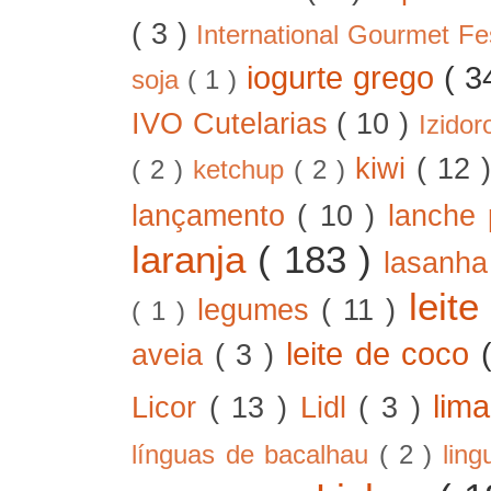
( 3 )
International Gourmet Fe
iogurte grego
( 3
soja
( 1 )
IVO Cutelarias
( 10 )
Izido
kiwi
( 12 
( 2 )
ketchup
( 2 )
lançamento
( 10 )
lanche 
laranja
( 183 )
lasanh
leit
legumes
( 11 )
( 1 )
leite de coco
aveia
( 3 )
lim
Licor
( 13 )
Lidl
( 3 )
línguas de bacalhau
( 2 )
lin