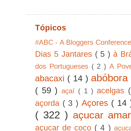
Tópicos
#ABC - A Bloggers Conferenc
Dias 5 Jantares
( 5 )
à Br
dos Portugueses
( 2 )
A Pov
abóbor
abacaxi
( 14 )
( 59 )
acelgas
açaí
( 1 )
Açores
( 14
açorda
( 3 )
( 322 )
açucar ama
açucar de coco
( 4 )
açuc