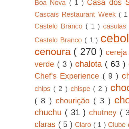
Casa dos 
Boa Nova
( 1 )
Cascais Restaurant Week
( 
Castelo Branco
( 1 )
casula
cebo
Castelo Branco
( 1 )
cenoura
( 270 )
cerej
chalota
( 63 )
verde
( 3 )
c
Chef's Experience
( 9 )
cho
chips
( 2 )
chispe
( 2 )
ch
( 8 )
chourição
( 3 )
chuchu
( 31 )
chutney
( 
claras
( 5 )
Claro
( 1 )
Clube 