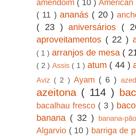
amendoim
( 10 )
American
ananás
( 20 )
( 11 )
anc
( 23 )
aniversários
( 
aproveitamentos
( 22 )
arranjos de mesa
( 2
( 1 )
atum
( 44 )
( 2 )
Assis
( 1 )
Ayam
( 6 )
Aviz
( 2 )
aze
azeitona
( 114 )
ba
bac
bacalhau fresco
( 3 )
banana
( 32 )
banana-pã
Algarvio
( 10 )
barriga de 