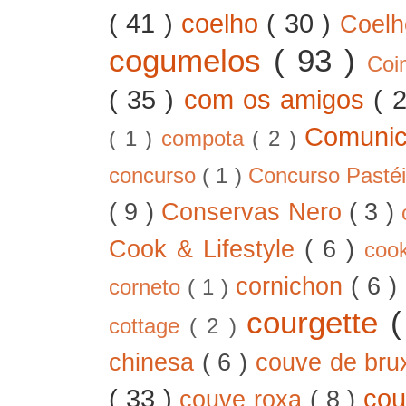
( 41 )
coelho
( 30 )
Coel
cogumelos
( 93 )
Co
( 35 )
com os amigos
( 
Comunic
( 1 )
compota
( 2 )
concurso
( 1 )
Concurso Pastéi
( 9 )
Conservas Nero
( 3 )
Cook & Lifestyle
( 6 )
coo
cornichon
( 6 )
corneto
( 1 )
courgette
cottage
( 2 )
chinesa
( 6 )
couve de bru
( 33 )
cou
couve roxa
( 8 )