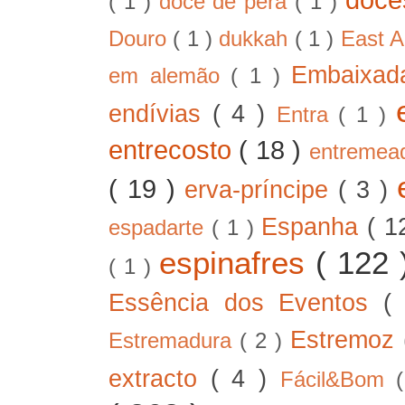
( 1 )
doce de pêra
( 1 )
Douro
( 1 )
dukkah
( 1 )
East A
Embaixad
em alemão
( 1 )
endívias
( 4 )
Entra
( 1 )
entrecosto
( 18 )
entreme
( 19 )
erva-príncipe
( 3 )
Espanha
( 1
espadarte
( 1 )
espinafres
( 122
( 1 )
Essência dos Eventos
(
Estremoz
Estremadura
( 2 )
extracto
( 4 )
Fácil&Bom