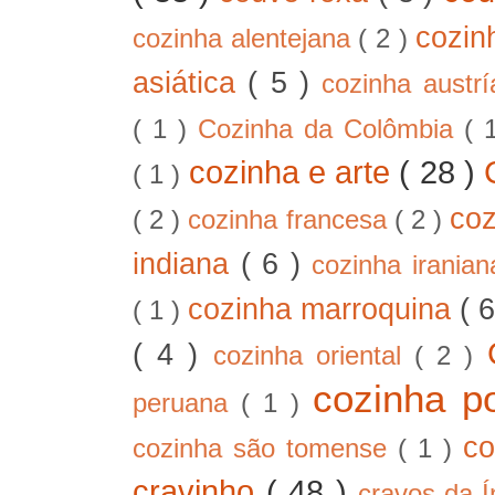
cozin
cozinha alentejana
( 2 )
asiática
( 5 )
cozinha austr
( 1 )
Cozinha da Colômbia
( 
cozinha e arte
( 28 )
( 1 )
co
( 2 )
cozinha francesa
( 2 )
indiana
( 6 )
cozinha irania
cozinha marroquina
( 
( 1 )
( 4 )
cozinha oriental
( 2 )
cozinha p
peruana
( 1 )
co
cozinha são tomense
( 1 )
cravinho
( 48 )
cravos-da-