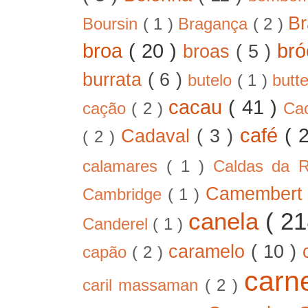
B
Boursin
( 1 )
Bragança
( 2 )
broa
( 20 )
bró
broas
( 5 )
burrata
( 6 )
butelo
( 1 )
butt
cacau
( 41 )
cação
( 2 )
Ca
café
( 
Cadaval
( 3 )
( 2 )
calamares
( 1 )
Caldas da 
Camember
Cambridge
( 1 )
canela
( 2
Canderel
( 1 )
caramelo
( 10 )
capão
( 2 )
car
caril massaman
( 2 )