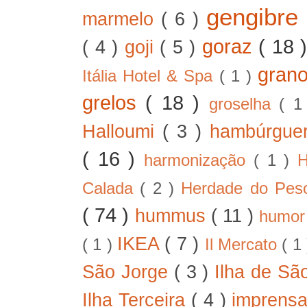
gengibre
marmelo
( 6 )
goraz
( 18 
( 4 )
goji
( 5 )
gran
Itália Hotel & Spa
( 1 )
grelos
( 18 )
groselha
( 1
Halloumi
( 3 )
hambúrgue
( 16 )
harmonização
( 1 )
H
Calada
( 2 )
Herdade do Pe
( 74 )
hummus
( 11 )
humo
IKEA
( 7 )
( 1 )
Il Mercato
( 1
São Jorge
( 3 )
Ilha de Sã
Ilha Terceira
( 4 )
imprens