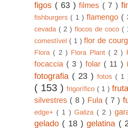
figos
( 63 )
f
filmes
( 7 )
flamengo
(
fishburgers
( 1 )
cevada
( 2 )
flocos de coco
(
flor de cour
comestível
( 1 )
Flora
( 2 )
Flora Plant
( 2 )
focaccia
( 3 )
folar
( 11 )
fotografia
( 23 )
fotos
( 1
( 153 )
frut
frigorífico
( 1 )
f
silvestres
( 8 )
Fula
( 7 )
gar
edge+
( 1 )
Galiza
( 2 )
gelado
( 18 )
gelatina
( 