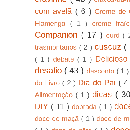
com avelã
( 6 )
Creme de
Flamengo
( 1 )
crème fra
Companion
( 17 )
curd
( 
cuscuz
(
trasmontanos
( 2 )
Delicios
( 1 )
debate
( 1 )
desafio
( 43 )
desconto
( 1 
Dia do Pai
( 4
do Livro
( 2 )
dicas
( 3
Alimentação
( 1 )
doc
DIY
( 11 )
dobrada
( 1 )
doce de maçã
( 1 )
doce de 
doc