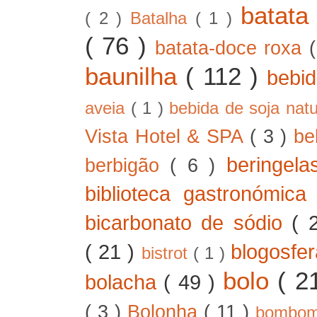
batat
( 2 )
Batalha
( 1 )
( 76 )
batata-doce roxa
baunilha
( 112 )
bebi
aveia
( 1 )
bebida de soja nat
Vista Hotel & SPA
( 3 )
be
beringel
berbigão
( 6 )
biblioteca gastronómic
bicarbonato de sódio
( 
( 21 )
blogosfe
bistrot
( 1 )
bolo
( 2
bolacha
( 49 )
( 3 )
Bolonha
( 11 )
bombo