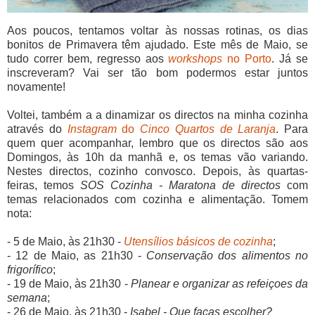
Aos poucos, tentamos voltar às nossas rotinas, os dias
bonitos de Primavera têm ajudado. Este mês de Maio, se
tudo correr bem, regresso aos
workshops
no Porto
. Já se
inscreveram? Vai ser tão bom podermos estar juntos
novamente!
Voltei, também a a dinamizar os directos na minha cozinha
através do
Instagram
do
Cinco Quartos de Laranja
. Para
quem quer acompanhar, lembro que os directos são aos
Domingos, às 10h da manhã e, os temas vão variando.
Nestes directos, cozinho convosco. Depois, às quartas-
feiras, temos
SOS Cozinha - Maratona de directos
com
temas relacionados com cozinha e alimentação. Tomem
nota:
- 5 de Maio, às 21h30 -
Utensílios básicos de cozinha
;
- 12 de Maio, as 21h30 -
Conservação dos alimentos no
frigorífico
;
- 19 de Maio, às 21h30 -
Planear e organizar as refeiçoes da
semana
;
- 26 de Maio, às 21h30 -
Isabel - Que facas escolher?