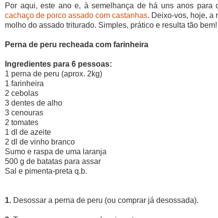
Por aqui, este ano e, à semelhança de há uns anos para cá
cachaço de porco assado com castanhas
. Deixo-vos, hoje, a
molho do assado triturado. Simples, prático e resulta tão bem!
Perna de peru recheada com farinheira
Ingredientes para 6 pessoas:
1 perna de peru (aprox. 2kg)
1 farinheira
2 cebolas
3 dentes de alho
3 cenouras
2 tomates
1 dl de azeite
2 dl de vinho branco
Sumo e raspa de uma laranja
500 g de batatas para assar
Sal e pimenta-preta q.b.
1.
Desossar a perna de peru (ou comprar já desossada).