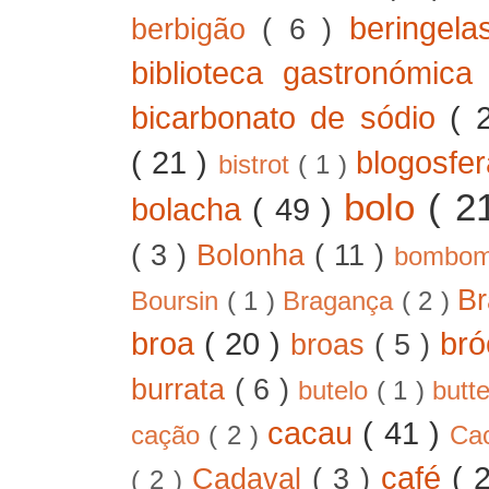
beringel
berbigão
( 6 )
biblioteca gastronómic
bicarbonato de sódio
( 
( 21 )
blogosfe
bistrot
( 1 )
bolo
( 2
bolacha
( 49 )
( 3 )
Bolonha
( 11 )
bombo
B
Boursin
( 1 )
Bragança
( 2 )
broa
( 20 )
bró
broas
( 5 )
burrata
( 6 )
butelo
( 1 )
butt
cacau
( 41 )
cação
( 2 )
Ca
café
( 
Cadaval
( 3 )
( 2 )