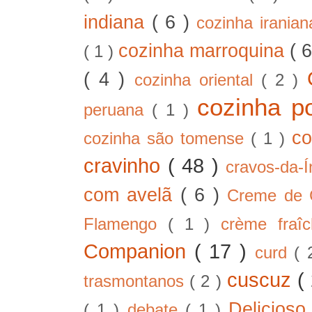
indiana
( 6 )
cozinha irania
cozinha marroquina
( 
( 1 )
( 4 )
cozinha oriental
( 2 )
cozinha p
peruana
( 1 )
co
cozinha são tomense
( 1 )
cravinho
( 48 )
cravos-da-
com avelã
( 6 )
Creme de
Flamengo
( 1 )
crème fra
Companion
( 17 )
curd
( 
cuscuz
(
trasmontanos
( 2 )
Delicios
( 1 )
debate
( 1 )