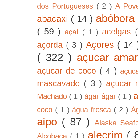
dos Portugueses
( 2 )
A Pov
abóbor
abacaxi
( 14 )
( 59 )
acelgas
açaí
( 1 )
Açores
( 14
açorda
( 3 )
( 322 )
açucar ama
açucar de coco
( 4 )
açuc
mascavado
( 3 )
açucar
Machado
( 1 )
ágar-ágar
( 1 )
coco
( 1 )
água fresca
( 2 )
Á
aipo
( 87 )
Alaska Sea
alecrim
( 
Alcobaça
( 1 )