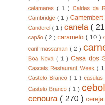
calamares
( 1 )
Caldas da 
Camember
Cambridge
( 1 )
canela
( 2
Canderel
( 1 )
caramelo
( 10 )
capão
( 2 )
car
caril massaman
( 2 )
Casa dos 
Boa Nova
( 1 )
Cascais Restaurant Week
( 
Castelo Branco
( 1 )
casula
cebo
Castelo Branco
( 1 )
cenoura
( 270 )
cerej