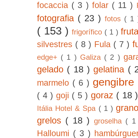
focaccia
( 3 )
folar
( 11 )
fotografia
( 23 )
fotos
( 1
( 153 )
frut
frigorífico
( 1 )
f
silvestres
( 8 )
Fula
( 7 )
gar
edge+
( 1 )
Galiza
( 2 )
gelado
( 18 )
gelatina
( 
gengibre
marmelo
( 6 )
goraz
( 18 
( 4 )
goji
( 5 )
gran
Itália Hotel & Spa
( 1 )
grelos
( 18 )
groselha
( 1
Halloumi
( 3 )
hambúrgue