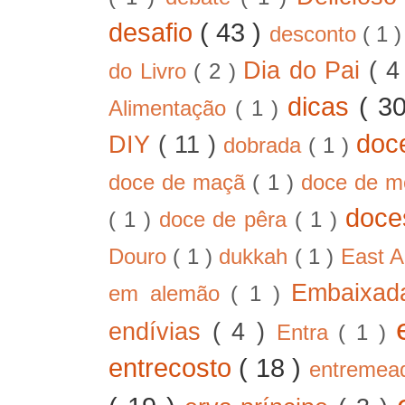
desafio
( 43 )
desconto
( 1 
Dia do Pai
( 4
do Livro
( 2 )
dicas
( 3
Alimentação
( 1 )
doc
DIY
( 11 )
dobrada
( 1 )
doce de maçã
( 1 )
doce de 
doc
( 1 )
doce de pêra
( 1 )
Douro
( 1 )
dukkah
( 1 )
East A
Embaixad
em alemão
( 1 )
endívias
( 4 )
Entra
( 1 )
entrecosto
( 18 )
entreme