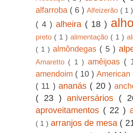
alfarroba
( 6 )
Alfeizerão
( 1 
alh
alheira
( 18 )
( 4 )
preto
( 1 )
alimentação
( 1 )
a
alp
almôndegas
( 5 )
( 1 )
amêijoas
( 
Amaretto
( 1 )
amendoim
( 10 )
American
ananás
( 20 )
( 11 )
anc
( 23 )
aniversários
( 
aproveitamentos
( 22 )
arranjos de mesa
( 2
( 1 )