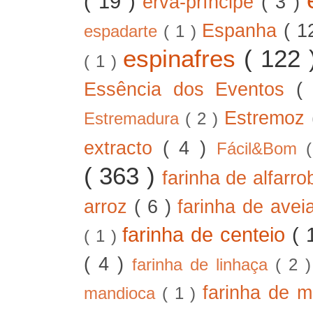
( 19 )
erva-príncipe
( 3 )
Espanha
( 1
espadarte
( 1 )
espinafres
( 122
( 1 )
Essência dos Eventos
(
Estremoz
Estremadura
( 2 )
extracto
( 4 )
Fácil&Bom
( 363 )
farinha de alfarr
arroz
( 6 )
farinha de ave
farinha de centeio
( 
( 1 )
( 4 )
farinha de linhaça
( 2 
farinha de m
mandioca
( 1 )