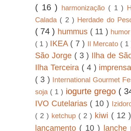
( 16 )
harmonização
( 1 )
H
Calada
( 2 )
Herdade do Pe
( 74 )
hummus
( 11 )
humo
IKEA
( 7 )
( 1 )
Il Mercato
( 1
São Jorge
( 3 )
Ilha de Sã
Ilha Terceira
( 4 )
imprens
( 3 )
International Gourmet Fe
iogurte grego
( 3
soja
( 1 )
IVO Cutelarias
( 10 )
Izido
kiwi
( 12 
( 2 )
ketchup
( 2 )
lançamento
( 10 )
lanche 