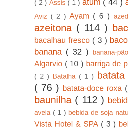
atum
( 44 )
( 2 )
Assis
( 1 )
Ayam
( 6 )
Aviz
( 2 )
aze
azeitona
( 114 )
ba
bac
bacalhau fresco
( 3 )
banana
( 32 )
banana-pã
Algarvio
( 10 )
barriga de 
batat
( 2 )
Batalha
( 1 )
( 76 )
batata-doce roxa
baunilha
( 112 )
bebi
aveia
( 1 )
bebida de soja nat
Vista Hotel & SPA
( 3 )
be