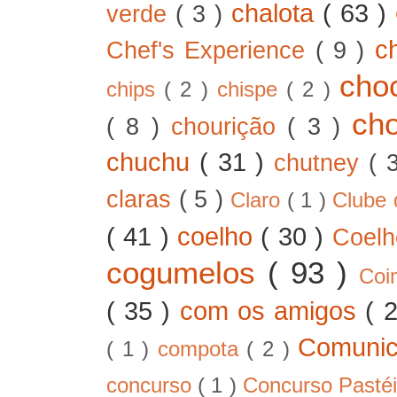
chalota
( 63 )
verde
( 3 )
c
Chef's Experience
( 9 )
cho
chips
( 2 )
chispe
( 2 )
ch
( 8 )
chourição
( 3 )
chuchu
( 31 )
chutney
( 
claras
( 5 )
Claro
( 1 )
Clube 
( 41 )
coelho
( 30 )
Coel
cogumelos
( 93 )
Co
( 35 )
com os amigos
( 
Comunic
( 1 )
compota
( 2 )
concurso
( 1 )
Concurso Pastéi