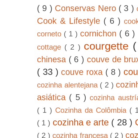
( 9 )
Conservas Nero
( 3 )
Cook & Lifestyle
( 6 )
coo
cornichon
( 6 )
corneto
( 1 )
courgette
cottage
( 2 )
chinesa
( 6 )
couve de bru
( 33 )
cou
couve roxa
( 8 )
cozin
cozinha alentejana
( 2 )
asiática
( 5 )
cozinha austr
( 1 )
Cozinha da Colômbia
( 
cozinha e arte
( 28 )
( 1 )
co
( 2 )
cozinha francesa
( 2 )