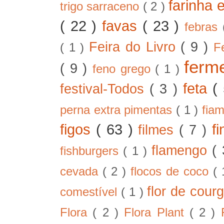
farinha 
trigo sarraceno
( 2 )
( 22 )
favas
( 23 )
febras
Feira do Livro
( 9 )
( 1 )
F
ferm
( 9 )
feno grego
( 1 )
feta
(
festival-Todos
( 3 )
perna extra pimentas
( 1 )
fia
figos
( 63 )
f
filmes
( 7 )
flamengo
(
fishburgers
( 1 )
cevada
( 2 )
flocos de coco
(
flor de cour
comestível
( 1 )
Flora
( 2 )
Flora Plant
( 2 )