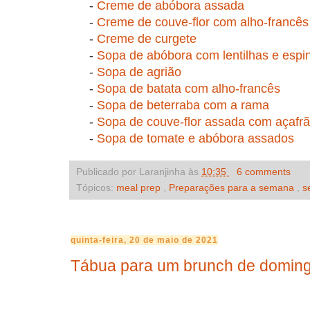
-
Creme de abóbora assada
-
Creme de couve-flor com alho-francês
-
Creme de curgete
-
Sopa de abóbora com lentilhas e espi
-
Sopa de agrião
-
Sopa de batata com alho-francês
-
Sopa de beterraba com a rama
-
Sopa de couve-flor assada com açafr
-
Sopa de tomate e abóbora assados
Publicado por Laranjinha às
10:35
6 comments
Tópicos:
meal prep
,
Preparações para a semana
,
s
quinta-feira, 20 de maio de 2021
Tábua para um brunch de domin