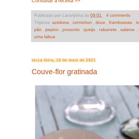
Consultar a receita >>
Publicado por Laranjinha às
09:01
4 comments
Tópicos:
azeitona
,
cornichon
,
doce
,
framboesas
,
i
pão
,
pepino
,
presunto
,
queijo
,
rabanete
,
salame
,
uma tábua
terça-feira, 18 de maio de 2021
Couve-flor gratinada