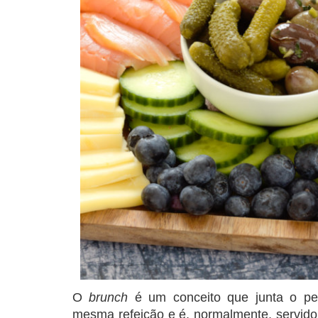
O
brunch
é um conceito que junta o p
mesma refeição e é, normalmente, servido 