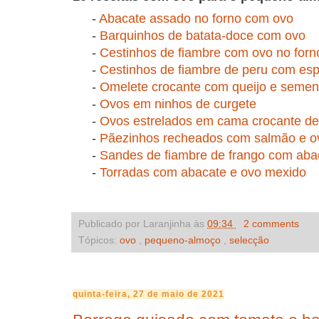
-
Abacate assado no forno com ovo
-
Barquinhos de batata-doce com ovo
-
Cestinhos de fiambre com ovo no forn
-
Cestinhos de fiambre de peru com esp
-
Omelete crocante com queijo e semen
-
Ovos em ninhos de curgete
-
Ovos estrelados em cama crocante de
-
Pãezinhos recheados com salmão e o
-
Sandes de fiambre de frango com abac
-
Torradas com abacate e ovo mexido
Publicado por Laranjinha às
09:34
2 comments
Tópicos:
ovo
,
pequeno-almoço
,
selecção
quinta-feira, 27 de maio de 2021