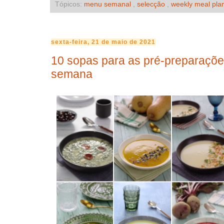
Tópicos:
menu semanal
,
selecção
,
weekly meal pla
sexta-feira, 21 de maio de 2021
10 sopas para as pré-preparaçõe
semana