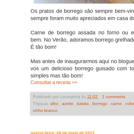
Os pratos de borrego são sempre bem-vin
sempre foram muito apreciados em casa d
Carne de borrego assada no forno ou es
bem. No Verão, adoramos borrego grelhado,
É tão bom!
Mas antes de inaugurarmos aqui no blogue
vos um delicioso borrego guisado com t
simples mas tão bom!
Consultar a receita >>
Publicado por Laranjinha às
11:02
1 comments
Tópicos:
alho
,
azeite
,
batata
,
borrego
,
carne
,
col
vinho branco
quarta-feira, 26 de maio de 2021