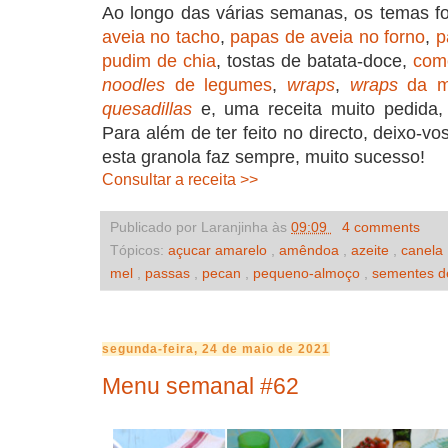
Ao longo das várias semanas, os temas f
aveia no tacho
,
papas de aveia no forno
,
p
pudim de chia
, tostas de batata-doce,
com
noodles
de legumes
,
wraps
,
wraps
da m
quesadillas
e, uma receita muito pedida,
Para além de ter feito no directo, deixo-vo
esta granola faz sempre, muito sucesso!
Consultar a receita >>
Publicado por Laranjinha às
09:09
4 comments
Tópicos:
açucar amarelo
,
amêndoa
,
azeite
,
canela
mel
,
passas
,
pecan
,
pequeno-almoço
,
sementes d
segunda-feira, 24 de maio de 2021
Menu semanal #62