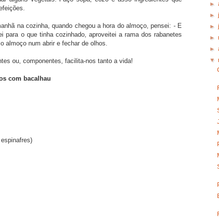
►
efeições.
►
anhã na cozinha, quando chegou a hora do almoço, pensei: - E
►
i para o que tinha cozinhado, aproveitei a rama dos rabanetes
►
 o almoço num abrir e fechar de olhos.
►
▼
ntes ou, componentes, facilita-nos tanto a vida!
dos com bacalhau
 espinafres)