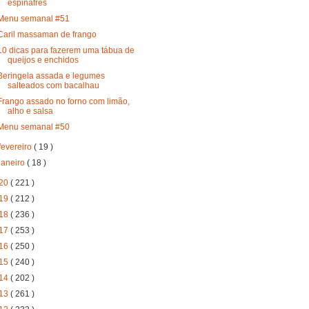
espinafres
Menu semanal #51
Caril massaman de frango
10 dicas para fazerem uma tábua de
queijos e enchidos
Beringela assada e legumes
salteados com bacalhau
Frango assado no forno com limão,
alho e salsa
Menu semanal #50
fevereiro
( 19 )
janeiro
( 18 )
20
( 221 )
19
( 212 )
18
( 236 )
17
( 253 )
16
( 250 )
15
( 240 )
14
( 202 )
13
( 261 )