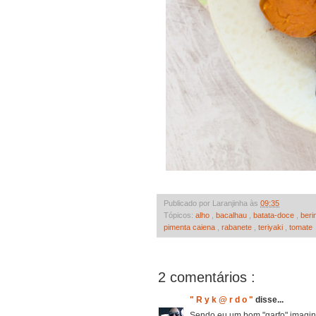
Publicado por Laranjinha às
09:35
Tópicos:
alho
,
bacalhau
,
batata-doce
,
beri
pimenta caiena
,
rabanete
,
teriyaki
,
tomate
2 comentários :
" R y k @ r d o "
disse...
Sendo eu um bom "garfo" imagino