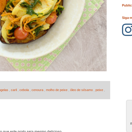
Public
Siga-
ngelas
,
caril
,
cebola
,
cenoura
,
molho de peixe
,
óleo de sésamo
,
peixe
,
n
 que este prato seja mesmo delicioso.