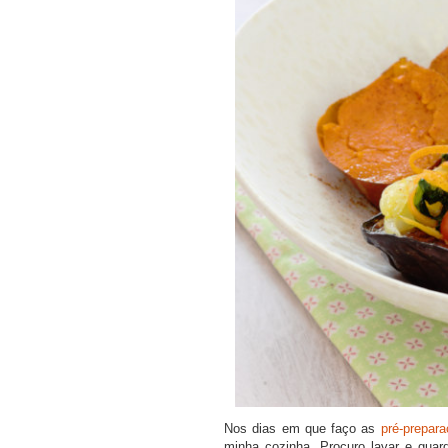
Nos dias em que faço as
pré-prepar
minha cozinha. Procuro lavar e guar