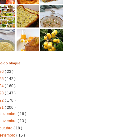
vo do blogue
26
( 23 )
25
( 142 )
24
( 160 )
23
( 147 )
22
( 178 )
21
( 206 )
dezembro
( 16 )
novembro
( 13 )
outubro
( 18 )
setembro
( 15 )