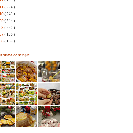
12
( 233 )
11
( 224 )
10
( 241 )
09
( 244 )
08
( 222 )
07
( 130 )
06
( 168 )
s vistas de sempre