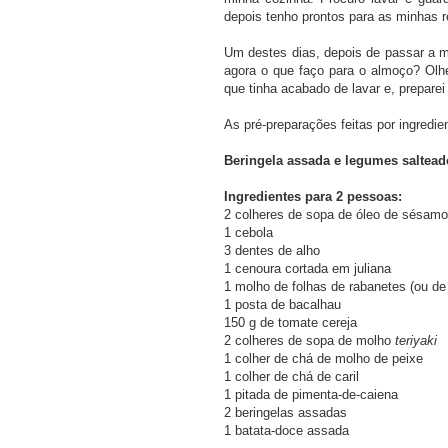
depois tenho prontos para as minhas r
Um destes dias, depois de passar a m
agora o que faço para o almoço? Olhe
que tinha acabado de lavar e, preparei
As pré-preparações feitas por ingredie
Beringela assada e legumes saltea
Ingredientes para 2 pessoas:
2 colheres de sopa de óleo de sésamo
1 cebola
3 dentes de alho
1 cenoura cortada em juliana
1 molho de folhas de rabanetes (ou de
1 posta de bacalhau
150 g de tomate cereja
2 colheres de sopa de molho
teriyaki
1 colher de chá de molho de peixe
1 colher de chá de caril
1 pitada de pimenta-de-caiena
2 beringelas assadas
1 batata-doce assada