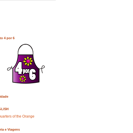
to 4 por 6
idade
GLISH
uarters of the Orange
ria e Viagens