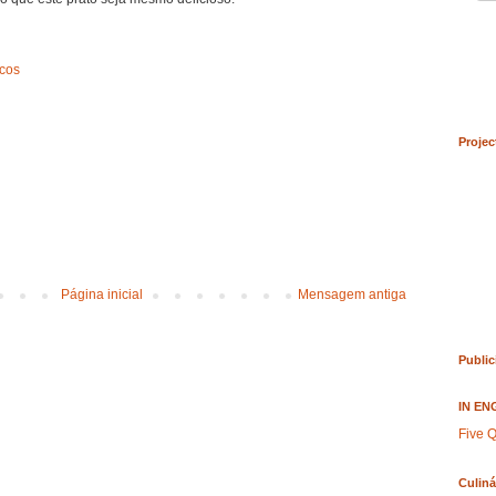
cos
Projec
Página inicial
Mensagem antiga
Public
IN EN
Five Q
Culiná