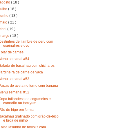
agosto
( 18 )
julho
( 18 )
junho
( 13 )
maio
( 21 )
abril
( 19 )
março
( 18 )
Cestinhos de fiambre de peru com
espinafres e ovo
Folar de carnes
Menu semanal #54
Salada de bacalhau com chícharos
Jardineira de carne de vaca
Menu semanal #53
Papas de aveia no forno com banana
Menu semanal #52
Sopa tailandesa de cogumelos e
camarão ou tom yum
Pão de trigo em forma
Bacalhau gratinado com grão-de-bico
e broa de milho
Falsa lasanha de raviolis com