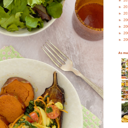
►
20
►
20
►
20
►
20
►
20
►
20
►
20
As mai