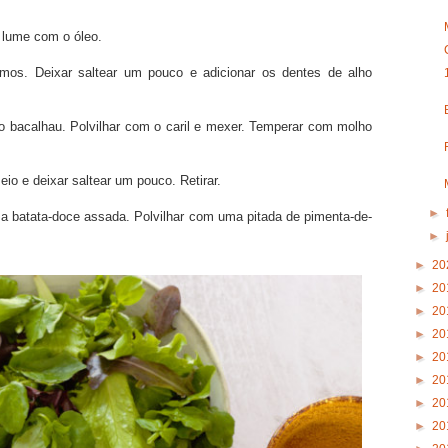
o lume com o óleo.
mos. Deixar saltear um pouco e adicionar os dentes de alho
 o bacalhau. Polvilhar com o caril e mexer. Temperar com molho
io e deixar saltear um pouco. Retirar.
►
 a batata-doce assada. Polvilhar com uma pitada de pimenta-de-
►
►
20
►
20
►
20
►
20
►
20
►
20
►
20
►
20