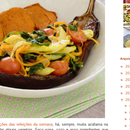
Arqui
►
20
►
20
►
20
►
20
►
20
▼
20
►
►
►
ações das refeições da semana
, há, sempre, muita azáfama na
►
dar alguns vegetais. Faço sopa, cozo e asso ingredientes que