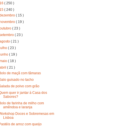
16
( 250 )
15
( 240 )
dezembro
( 15 )
novembro
( 19 )
outubro
( 23 )
setembro
( 23 )
agosto
( 21 )
julho
( 23 )
junho
( 19 )
maio
( 18 )
abril
( 21 )
Bolo de maçã com tâmaras
Galo guisado no tacho
Salada de polvo com grão
Quem quer ir jantar à Casa dos
Sabores?
Bolo de farinha de milho com
amêndoa e laranja
Workshop Doces e Sobremesas em
Lisboa
Pastéis de arroz com queijo