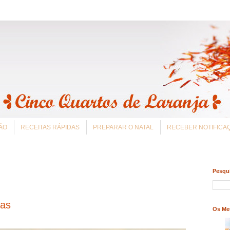
ÃO
RECEITAS RÁPIDAS
PREPARAR O NATAL
RECEBER NOTIFIC
Pesqui
ras
Os Me