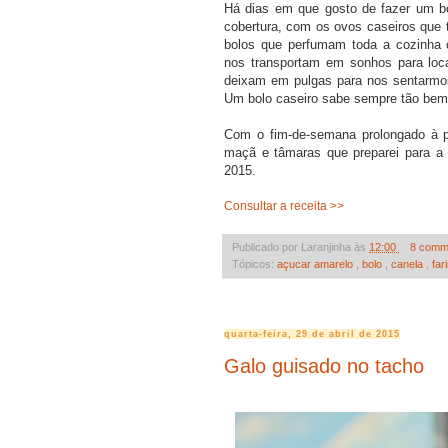
Há dias em que gosto de fazer um bo
cobertura, com os ovos caseiros que
bolos que perfumam toda a cozinha
nos transportam em sonhos para loca
deixam em pulgas para nos sentarmos
Um bolo caseiro sabe sempre tão bem.
Com o fim-de-semana prolongado à po
maçã e tâmaras que preparei para 
2015.
Consultar a receita >>
Publicado por Laranjinha às
12:00
8 comm
Tópicos:
açucar amarelo
,
bolo
,
canela
,
far
quarta-feira, 29 de abril de 2015
Galo guisado no tacho