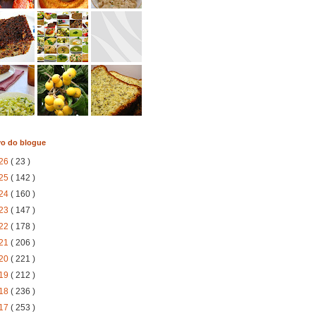
vo do blogue
26
( 23 )
25
( 142 )
24
( 160 )
23
( 147 )
22
( 178 )
21
( 206 )
20
( 221 )
19
( 212 )
18
( 236 )
17
( 253 )