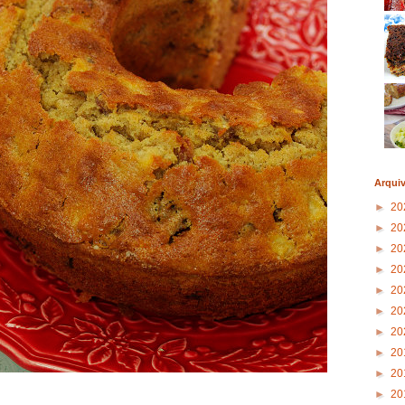
Arqui
►
20
►
20
►
20
►
20
►
20
►
20
►
20
►
20
►
20
►
20