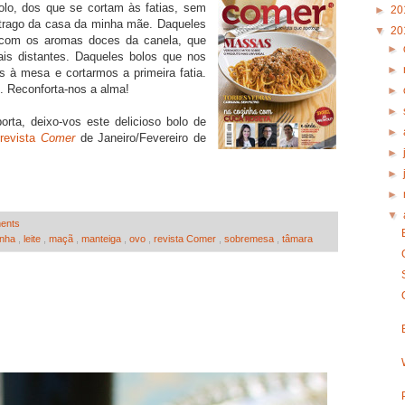
lo, dos que se cortam às fatias, sem
►
20
 trago da casa da minha mãe. Daqueles
▼
20
 com os aromas doces da canela, que
►
is distantes. Daqueles bolos que nos
►
 à mesa e cortarmos a primeira fatia.
 Reconforta-nos a alma!
►
►
rta, deixo-vos este delicioso bolo de
►
a
revista
Comer
de Janeiro/Fevereiro de
►
►
►
▼
ents
inha
,
leite
,
maçã
,
manteiga
,
ovo
,
revista Comer
,
sobremesa
,
tâmara