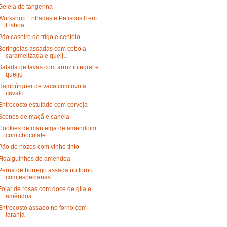
Geleia de tangerina
Workshop Entradas e Petiscos II em
Lisboa
Pão caseiro de trigo e centeio
Beringelas assadas com cebola
caramelizada e queij...
Salada de favas com arroz integral e
queijo
Hambúrguer de vaca com ovo a
cavalo
Entrecosto estufado com cerveja
Scones de maçã e canela
Cookies de manteiga de amendoim
com chocolate
Pão de nozes com vinho tinto
Fidalguinhos de amêndoa
Perna de borrego assada no forno
com especiarias
Folar de rosas com doce de gila e
amêndoa
Entrecosto assado no forno com
laranja