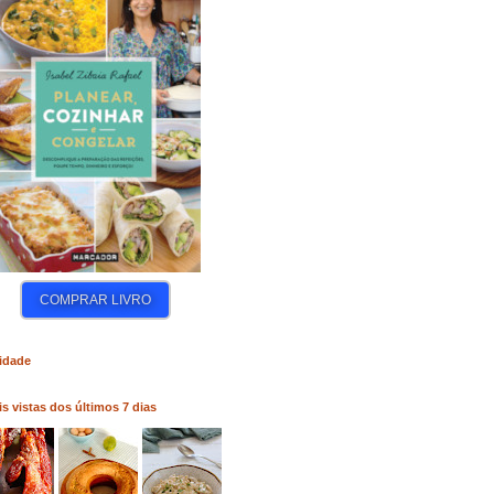
COMPRAR LIVRO
COMPRAR LIVRO
COM
idade
s vistas dos últimos 7 dias