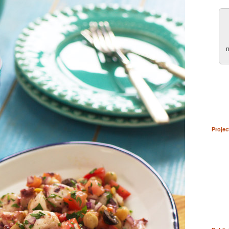
n
Projec