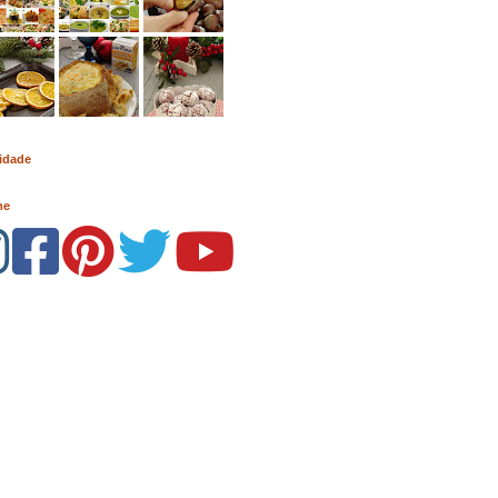
idade
me