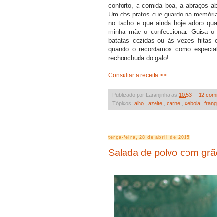
conforto, a comida boa, a abraços a
Um dos pratos que guardo na memória
no tacho e que ainda hoje adoro qu
minha mãe o confeccionar. Guisa o
batatas cozidas ou às vezes fritas 
quando o recordamos como especial
rechonchuda do galo!
Consultar a receita >>
Publicado por Laranjinha às
10:53
12 com
Tópicos:
alho
,
azeite
,
carne
,
cebola
,
fran
terça-feira, 28 de abril de 2015
Salada de polvo com grã