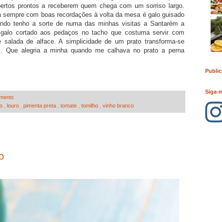
bertos prontos a receberem quem chega com um sorriso largo.
 sempre com boas recordações à volta da mesa é galo guisado
ando tenho a sorte de numa das minhas visitas a Santarém a
 galo cortado aos pedaços no tacho que costuma servir com
e salada de alface. A simplicidade de um prato transforma-se
. Que alegria a minha quando me calhava no prato a perna
Public
Siga-
ments
go
,
louro
,
pimenta preta
,
tomate
,
tomilho
,
vinho branco
o