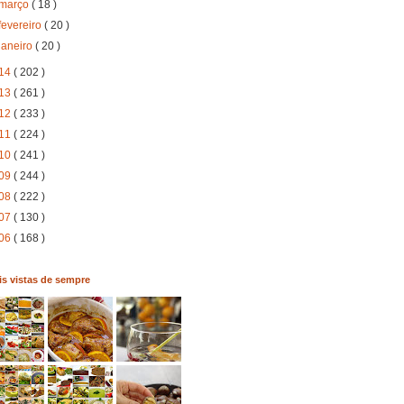
março
( 18 )
fevereiro
( 20 )
janeiro
( 20 )
14
( 202 )
13
( 261 )
12
( 233 )
11
( 224 )
10
( 241 )
09
( 244 )
08
( 222 )
07
( 130 )
06
( 168 )
s vistas de sempre