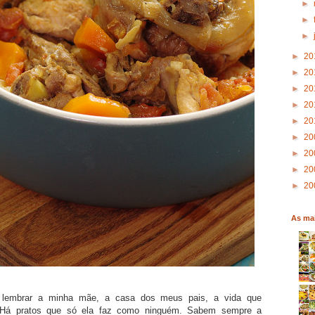
►
►
►
►
20
►
20
►
20
►
20
►
20
►
20
►
20
►
20
►
20
As mai
lembrar a minha mãe, a casa dos meus pais, a vida que
. Há pratos que só ela faz como ninguém. Sabem sempre a