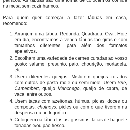
petiscos. As tábuas são uma forma de colocarmos comida
na mesa sem cozinharmos.
Para quem quer começar a fazer tábuas em casa,
recomendo:
Arranjem uma tábua. Redonda. Quadrada. Oval. Hoje
em dia, encontramos à venda tábuas tão giras e com
tamanhos diferentes, para além dos formatos
apelativos.
Escolham uma variedade de carnes curadas ao vosso
gosto: salame, presunto, paio, chourição, mortadela,
etc.
Usem diferentes queijos. Misturem queijos curados
com outros de pasta mole ou semi-mole. Usem
Brie
,
Camembert
, queijo
Manchego
, queijo de cabra, de
vaca, entre outros.
Usem taças com azeitonas, húmus, picles, doces ou
compotas,
chutneys
, picles ou com o que tiverem na
despensa ou no frigorífico.
Coloquem na tábua tostas, grissinos, fatias de baguete
torradas e/ou pão fresco.