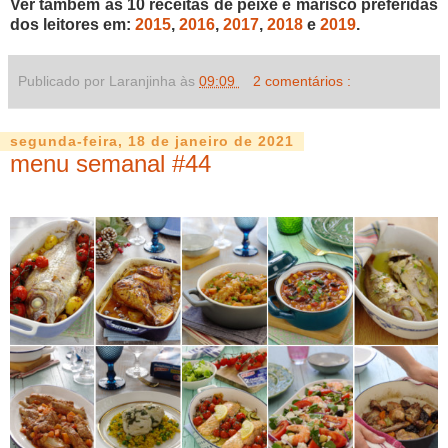
Ver também as 10 receitas de peixe e marisco preferidas
dos leitores em:
2015
,
2016
,
2017
,
2018
e
2019
.
Publicado por Laranjinha às
09:09
2 comentários :
segunda-feira, 18 de janeiro de 2021
menu semanal #44