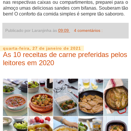
nas respectivas caixas ou compartimentos, preparei para o
almoço umas deliciosas sandes com bifanas. Souberam tão
bem! O conforto da comida simples é sempre tão sabororo.
Publicado por Laranjinha às
09:09
4 comentários :
quarta-feira, 27 de janeiro de 2021
As 10 receitas de carne preferidas pelos
leitores em 2020