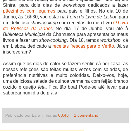
Sintra, para dois dias de
workshops
dedicados a fazer
pãezinhos com legumes
para pais e filhos. No dia 10 de
Junho, às 16h30, vou estar na
Feira do Livro de Lisboa
para
um delicioso
showcooking
com receitas do meu livro
O Livro
de Petiscos da Isabel
. No dia 17 de Junho, vou até à
Biblioteca Municipal
da Chamusca para apresentar os meus
livros e fazer um
showcooking
. Dia 18, temos
workshop
, cá
em Lisboa, dedicado a
receitas frescas para o Verão
. Já se
inscreveram?
Assim que os dias de calor se fazem sentir, cá por casa, as
nossas refeições são feitas muitas vezes com saladas, de
preferência nutritivas e muito coloridas. Deixo-vos, hoje,
uma deliciosa salada de quinoa vermelha com feijão branco
cozido e queijo
feta
. Fica tão boa! Pode-se até levar para
saborear num dia de praia.
Publicado por Laranjinha às
08:48
1 comentário :