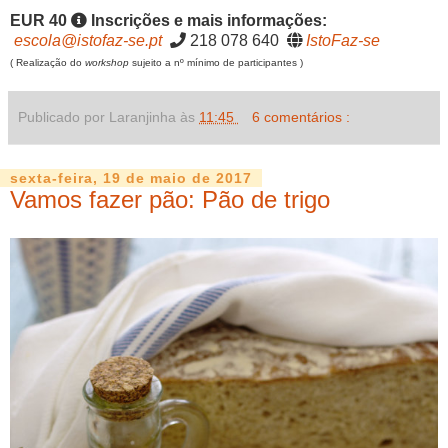
EUR 40
Inscrições e mais informações:
escola@istofaz-se.pt
218 078 640
IstoFaz-se
( Realização do
workshop
sujeito a nº mínimo de participantes )
Publicado por Laranjinha às
11:45
6 comentários :
sexta-feira, 19 de maio de 2017
Vamos fazer pão: Pão de trigo