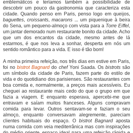
emblemáticos e teríamos também a possibilidade de
descobrir um pouco da gastronomia que caracteriza esta
cidade. Quando penso em Paris, penso logo em queijos,
baguettes
,
croissants
,
macarons
... um piquenique à beira
do Sena, um pequeno-almoço com vista para a
Torre Eiffel
,
um jantar demorado num restaurante bonito da cidade. Acho
que um dos encantos da cidade, mesmo antes de lá
estarmos, é que nos leva a sonhar, desperta em nós um
sentido romântico para a vida. E isso é tão bom!
A minha primeira refeição, nos três dias em estive em Paris,
foi no
bistrot Bagnard
do
chef
Yoni Saada. Os
bistrots
são
um símbolo da cidade de Paris, fazem parte do estilo de
vida e do quotidiano dos parisienses. São restaurantes com
boa comida e, normalmente, a preços mais acessíveis. Eu
cheguei ao restaurante mais cedo do que o grupo em que
fazia a viagem. E enquanto esperava, apercebi-me que
entravam e saíam muitos franceses. Alguns compravam
comida para levar. Outros sentavam-se e faziam o seu
almoço, enquanto conversavam alegremente, pareciam
clientes habituais do espaço. O
bistrot Bagnard
aposta
numa comida com veia mediterrânica mas com inspirações
do médio oriente, espaço ideal para uma refeição rápida e