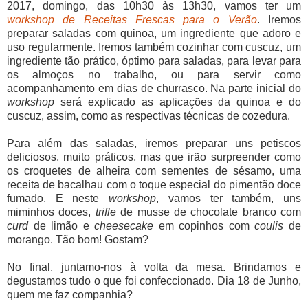
2017, domingo, das 10h30 às 13h30, vamos ter um
workshop de Receitas Frescas para o Verão
. Iremos
preparar saladas com quinoa, um ingrediente que adoro e
uso regularmente. Iremos também cozinhar com cuscuz, um
ingrediente tão prático, óptimo para saladas, para levar para
os almoços no trabalho, ou para servir como
acompanhamento em dias de churrasco. Na parte inicial do
workshop
será explicado as aplicações da quinoa e do
cuscuz, assim, como as respectivas técnicas de cozedura.
Para além das saladas, iremos preparar uns petiscos
deliciosos, muito práticos, mas que irão surpreender como
os croquetes de alheira com sementes de sésamo, uma
receita de bacalhau com o toque especial do pimentão doce
fumado. E neste
workshop
, vamos ter também, uns
miminhos doces,
trifle
de musse de chocolate branco com
curd
de limão e
cheesecake
em copinhos com
coulis
de
morango. Tão bom! Gostam?
No final, juntamo-nos à volta da mesa. Brindamos e
degustamos tudo o que foi confeccionado. Dia 18 de Junho,
quem me faz companhia?