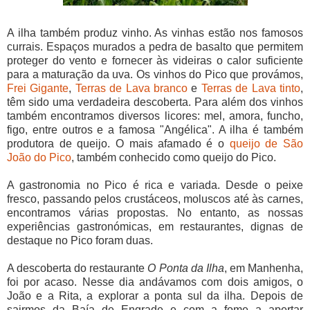
A ilha também produz vinho. As vinhas estão nos famosos
currais. Espaços murados a pedra de basalto que permitem
proteger do vento e fornecer às videiras o calor suficiente
para a maturação da uva. Os vinhos do Pico que provámos,
Frei Gigante
,
Terras de Lava branco
e
Terras de Lava tinto
,
têm sido uma verdadeira descoberta. Para além dos vinhos
também encontramos diversos licores: mel, amora, funcho,
figo, entre outros e a famosa "Angélica". A ilha é também
produtora de queijo. O mais afamado é o
queijo de São
João do Pico
, também conhecido como queijo do Pico.
A gastronomia no Pico é rica e variada. Desde o peixe
fresco, passando pelos crustáceos, moluscos até às carnes,
encontramos várias propostas. No entanto, as nossas
experiências gastronómicas, em restaurantes, dignas de
destaque no Pico foram duas.
A descoberta do restaurante
O Ponta da Ilha
, em Manhenha,
foi por acaso. Nesse dia andávamos com dois amigos, o
João e a Rita, a explorar a ponta sul da ilha. Depois de
sairmos da Baía de Engrade e com a fome a apertar