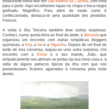
restaurante Beira-Mar em
São Mateus da Calheta
, com vista
para o porto. Aqui escolhemos lapas na chapa e boca-negra
grelhado. Magnífico. Para além do modo como é
confeccionado, destaca-se pela qualidade dos produtos.
Frescos.
A visita à ilha Terceira também teve outras surpresas.
Conheci, numa quinta-feira ao final da tarde, a
Manuela
que
organizou um encontro com outras simpáticas bloggers
açorianas, a
Ana
, a
Isa
e a
Olguinha
. Depois de um final de
tarde de boa conversa, seguiu-se uma outra surpresa. Um
encontro com a
Elvira
e o seu marido, João, que
simpaticamente nos abriram as portas da sua nova casa e, à
volta de alguns petiscos típicos da ilha com que nos
presentearam, ficámos agarrados à conversa pela noite
dentro.