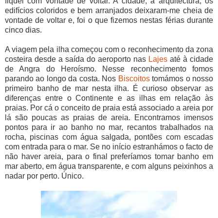
fiquei com vontade de voltar. A cidade, a arquitectura, os
edifícios coloridos e bem arranjados deixaram-me cheia de
vontade de voltar e, foi o que fizemos nestas férias durante
cinco dias.
A viagem pela ilha começou com o reconhecimento da zona
costeira desde a saída do aeroporto nas
Lajes
até à cidade
de Angra do Heroísmo. Nesse reconhecimento fomos
parando ao longo da costa. Nos
Biscoitos
tomámos o nosso
primeiro banho de mar nesta ilha. É curioso observar as
diferenças entre o Continente e as ilhas em relação às
praias. Por cá o conceito de praia está associado a areia por
lá são poucas as praias de areia. Encontramos imensos
pontos para ir ao banho no mar, recantos trabalhados na
rocha, piscinas com água salgada, pontões com escadas
com entrada para o mar. Se no início estranhámos o facto de
não haver areia, para o final preferíamos tomar banho em
mar aberto, em água transparente, e com alguns peixinhos a
nadar por perto. Único.