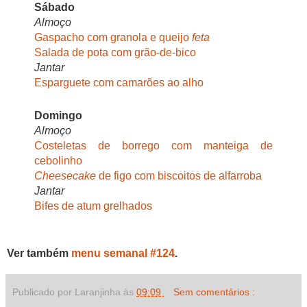
Sábado
Almoço
Gaspacho com granola e queijo
feta
Salada de pota com grão-de-bico
Jantar
Esparguete com camarões ao alho
Domingo
Almoço
Costeletas de borrego com manteiga de
cebolinho
Cheesecake
de figo com biscoitos de alfarroba
Jantar
Bifes de atum grelhados
Ver também
menu semanal #124
.
Publicado por Laranjinha às
09:09
Sem comentários :