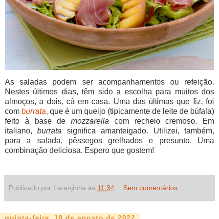
As saladas podem ser acompanhamentos ou refeição.
Nestes últimos dias, têm sido a escolha para muitos dos
almoços, a dois, cá em casa. Uma das últimas que fiz, foi
com
burrata
, que é um queijo (tipicamente de leite de búfala)
feito à base de
mozzarella
com recheio cremoso. Em
italiano,
burrata
significa amanteigado. Utilizei, também,
para a salada, pêssegos grelhados e presunto. Uma
combinação deliciosa. Espero que gostem!
Publicado por Laranjinha às
11:34
Sem comentários :
quinta-feira, 18 de agosto de 2022