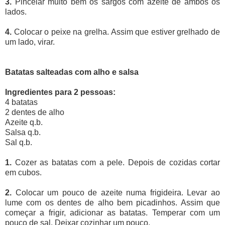
3.
Pincelar muito bem os sargos com azeite de ambos os
lados.
4.
Colocar o peixe na grelha. Assim que estiver grelhado de
um lado, virar.
Batatas salteadas com alho e salsa
Ingredientes para 2 pessoas:
4 batatas
2 dentes de alho
Azeite q.b.
Salsa q.b.
Sal q.b.
1.
Cozer as batatas com a pele. Depois de cozidas cortar
em cubos.
2.
Colocar um pouco de azeite numa frigideira. Levar ao
lume com os dentes de alho bem picadinhos. Assim que
começar a frigir, adicionar as batatas. Temperar com um
pouco de sal. Deixar cozinhar um pouco.