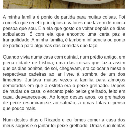
A minha família é ponto de partida para muitas coisas. Foi
com ela que recebi princípios e valores que fazem de mim a
pessoa que sou. É a ela que gosto de voltar depois de dias
atribulados. É com ela que encontro uma certa paz e
tranquilidade. A minha família, é também influência ou ponto
de partida para algumas das comidas que faço.
Quando vivia numa casa com quintal, num prédio antigo, em
plena cidade de Lisboa, uma das coisas que fazia assim
que os dias bonitos, de sol, chegavam, era colocar a mesa e
respectivas cadeiras ao ar livre, à sombra de um dos
limoeiros. Juntava muitas vezes a família para almoços
demorados em que a estrela era o peixe grelhado. Depois
de mudar de casa, o encanto pelo peixe grelhado, feito em
casa, desvaneceu-se. Ao longo destes anos, os grelhados
de peixe resumiram-se ao salmão, a umas lulas e penso
que pouco mais.
Num destes dias o Ricardo e eu fomos comer a casa dos
meus sogros e o jantar foi peixe grelhado. Umas suculentas