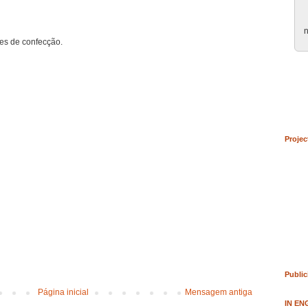
n
ões de confecção.
Projec
Public
Página inicial
Mensagem antiga
IN EN