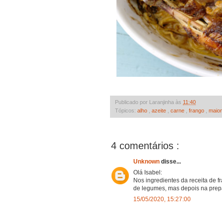
Publicado por Laranjinha às
11:40
Tópicos:
alho
,
azeite
,
carne
,
frango
,
maio
4 comentários :
Unknown
disse...
Olá Isabel:
Nos ingredientes da receita de 
de legumes, mas depois na prep
15/05/2020, 15:27:00