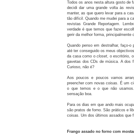
Todos os anos nesta altura gosto de 
decidi dar uma grande volta às revi
manter, as que quero levar para a ca
tão difícil. Quando me mudei para a ca
revistas Grande Reportagem. Lemb
verdade é que temos que fazer esco
gerir da melhor forma, principalment
Quando penso em destralhar, faço-o p
até ter conseguido os meus objectivo
da casa como o
closet
, o escritório,
gavetas dos CDs de música. A dos f
Curioso, não é?
Aos poucos e poucos vamos arran
preencher com novas coisas. É um cic
o que temos e o que não usamos.
sensação boa.
Para os dias em que ando mais ocup
são pratos de forno. São práticos e l
coisas. Um dos últimos assados que fi
Frango assado no forno com mosta