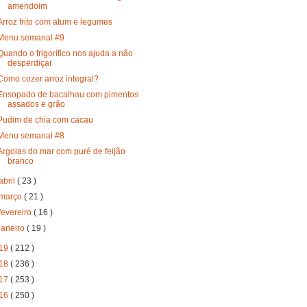
amendoim
Arroz frito com atum e legumes
Menu semanal #9
Quando o frigorífico nos ajuda a não
desperdiçar
Como cozer arroz integral?
Ensopado de bacalhau com pimentos
assados e grão
Pudim de chia com cacau
Menu semanal #8
Argolas do mar com puré de feijão
branco
abril
( 23 )
março
( 21 )
fevereiro
( 16 )
janeiro
( 19 )
19
( 212 )
18
( 236 )
17
( 253 )
16
( 250 )