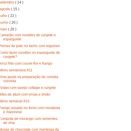
setembro
( 14 )
agosto
( 15 )
julho
( 22 )
junho
( 20 )
maio
( 20 )
Camarão com noodles de curgete e
esparguete
Pernas de pato no tacho com legumes
Como fazer noodles ou esparguete de
curgete?
Arroz frito com couve-flor e frango
Menu semanana #11
Uma ajuda na preparação de comida
colorida
Tostas com queijo cottage e curgete
Bifes de atum com ervas e limão
Menu semanal #10
Frango assado no forno com mostarda
e maionese
Compota de morango com sementes
de chia
Musse de chocolate com manteiga de