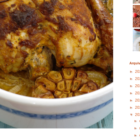
Arqui
►
20
►
20
►
20
►
20
►
20
►
20
▼
20
►
►
►