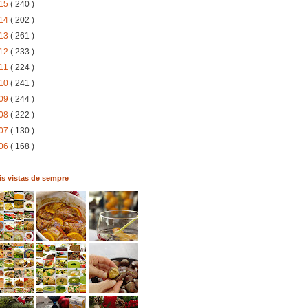
15
( 240 )
14
( 202 )
13
( 261 )
12
( 233 )
11
( 224 )
10
( 241 )
09
( 244 )
08
( 222 )
07
( 130 )
06
( 168 )
s vistas de sempre