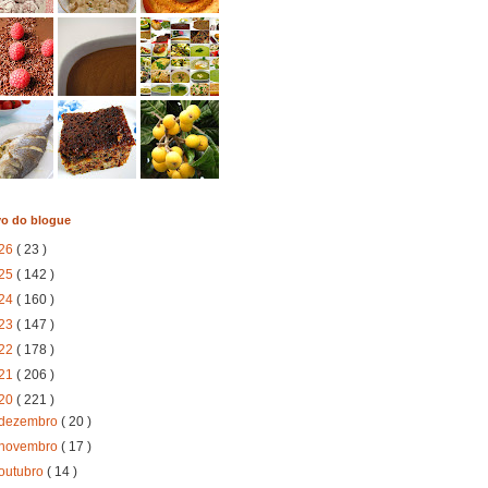
vo do blogue
26
( 23 )
25
( 142 )
24
( 160 )
23
( 147 )
22
( 178 )
21
( 206 )
20
( 221 )
dezembro
( 20 )
novembro
( 17 )
outubro
( 14 )