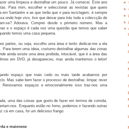
fazer uma limpeza e destralhar um pouco. Já comecei. Este ano
►
stas. Para mim, escolher e seleccionar as revistas que quero
►
sa em Santarém e as que terão que ir para reciclagem, é sempre
►
sa onde hoje vivo, tive que deixar para trás toda a coleccção de
►
ram-se? Adorava. Comprei desde o primeiro número. Mas a
lhas e o espaço é cada vez uma questão que temos que saber
▼
e quando temos uma casa pequena.
or partes, ou seja, escolho uma área e tento dedicar-me a ela
s. Para terem uma ideia, costumo destralhar algumas das zonas
 onde ainda existe uma área proibida, intocável, que é a área das
ilmes em DVD, já desapareceu, mas ainda mantemos o leitor!
jando espaço que mais cedo ou mais tarde acabamos por
lo. Mas sabe bem fazer o processo de destralhar, limpar, rever
 Renovamos espaços e emocionalmente isso traz-nos uma
ada, uma das coisas que gosto de fazer em termos de comida,
ibertam-nos. Enquanto estão no forno, podemos ir fazendo outras
z cá em casa, foi um delicioso frango.
rda e maionese