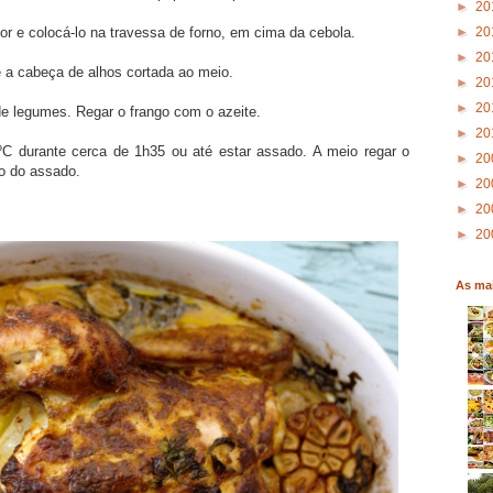
►
20
►
20
or e colocá-lo na travessa de forno, em cima da cebola.
►
20
e a cabeça de alhos cortada ao meio.
►
20
►
20
de legumes. Regar o frango com o azeite.
►
20
ºC durante cerca de 1h35 ou até estar assado. A meio regar o
►
20
o do assado.
►
20
►
20
►
20
As mai