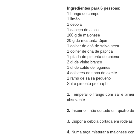
Ingredientes para 6 pessoas:
1 frango do campo
1 limão
1 cebola
1 cabeça de alhos
100 g de maionese
20 g de mostarda Dijon
1 colher de chá de salva seca
1 colher de chá de paprica
1 pitada de pimenta-de-caiena
2 dl de vinho branco
1 dl de caldo de legumes
4 colheres de sopa de azeite
1 ramo de salsa pequeno
Sal e pimenta-preta q.b.
1.
Temperar o frango com sal e pimen
absovente.
2.
Inserir o limão cortado em quatro de
3.
Dispor a cebola cortada em rodelas 
4.
Numa taça misturar a maionese com 