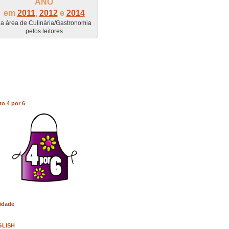
ANO
em
2011
,
2012
e
2014
a área de Culinária/Gastronomia
pelos leitores
to 4 por 6
idade
GLISH