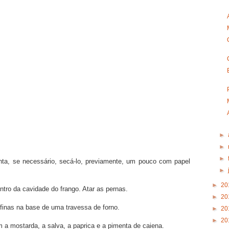
►
►
►
ta, se necessário, secá-lo, previamente, um pouco com papel
►
►
20
ntro da cavidade do frango. Atar as pernas.
►
20
finas na base de uma travessa de forno.
►
20
►
20
a mostarda, a salva, a paprica e a pimenta de caiena.