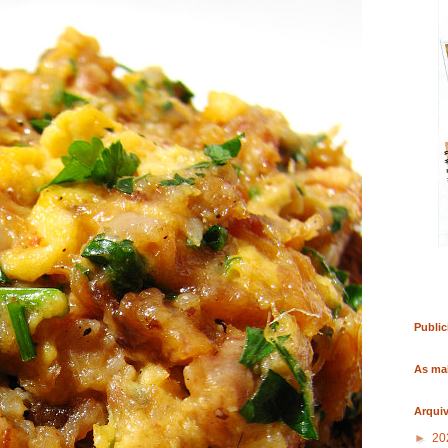
RO
COMPRAR LIVRO
COMPRAR LIVRO
Public
As mai
Arqui
►
20