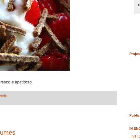
n
Projec
resco e apetitoso.
ents
Public
IN EN
egumes
Five Q