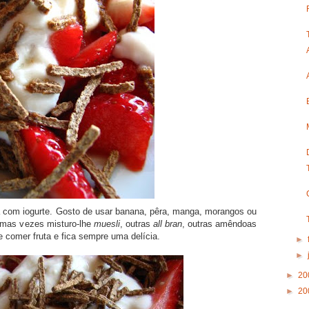
a com iogurte. Gosto de usar banana, pêra, manga, morangos ou
Umas vezes misturo-lhe
muesli
, outras
all bran
, outras amêndoas
 comer fruta e fica sempre uma delícia.
►
►
►
20
►
20