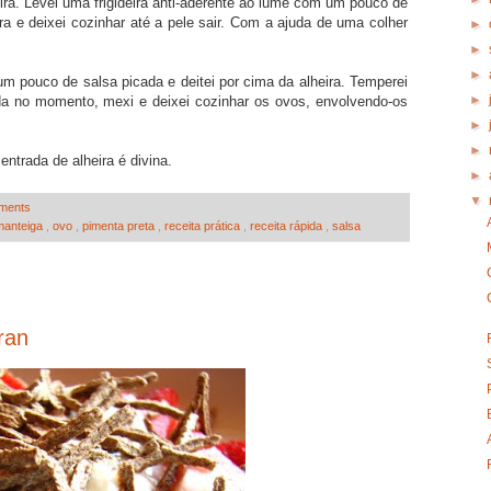
eira. Levei uma frigideira anti-aderente ao lume com um pouco de
ra e deixei cozinhar até a pele sair. Com a ajuda de uma colher
►
►
►
 um pouco de salsa picada e deitei por cima da alheira. Temperei
►
a no momento, mexi e deixei cozinhar os ovos, envolvendo-os
►
►
entrada de alheira é divina.
►
▼
ments
manteiga
,
ovo
,
pimenta preta
,
receita prática
,
receita rápida
,
salsa
ran