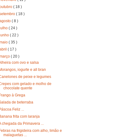
outubro
( 18 )
setembro
( 18 )
agosto
( 8 )
julho
( 24 )
junho
( 22 )
maio
( 35 )
abril
( 17 )
março
( 20 )
Alheira com ovo e salsa
Morangos, iogurte e all bran
Canelones de peixe e legumes
Crepes com gelado e molho de
chocolate quente
Frango à Grega
Salada de beterraba
Páscoa Feliz ...
Banana frita com laranja
A chegada da Primavera ...
Febras na frigideira com alho, limão e
malaguetas ...