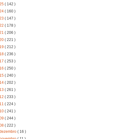
25
( 142 )
24
( 160 )
23
( 147 )
22
( 178 )
21
( 206 )
20
( 221 )
19
( 212 )
18
( 236 )
17
( 253 )
16
( 250 )
15
( 240 )
14
( 202 )
13
( 261 )
12
( 233 )
11
( 224 )
10
( 241 )
09
( 244 )
08
( 222 )
dezembro
( 16 )
novembro
( 11 )