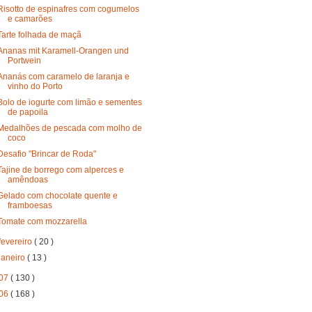
Risotto de espinafres com cogumelos
e camarões
Tarte folhada de maçã
Ananas mit Karamell-Orangen und
Portwein
Ananás com caramelo de laranja e
vinho do Porto
Bolo de iogurte com limão e sementes
de papoila
Medalhões de pescada com molho de
coco
Desafio "Brincar de Roda"
Tajine de borrego com alperces e
amêndoas
Gelado com chocolate quente e
framboesas
Tomate com mozzarella
fevereiro
( 20 )
janeiro
( 13 )
07
( 130 )
06
( 168 )