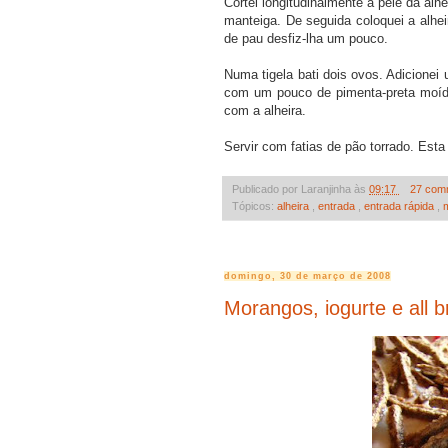
Cortei longitudinalmente a pele da alh
manteiga. De seguida coloquei a alhei
de pau desfiz-lha um pouco.
Numa tigela bati dois ovos. Adicionei
com um pouco de pimenta-preta moíd
com a alheira.
Servir com fatias de pão torrado. Esta 
Publicado por Laranjinha às
09:17
27 com
Tópicos:
alheira
,
entrada
,
entrada rápida
,
domingo, 30 de março de 2008
Morangos, iogurte e all b