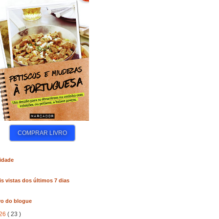
COMPRAR LIVRO
COMPRAR LIVRO
COM
idade
s vistas dos últimos 7 dias
vo do blogue
26
( 23 )