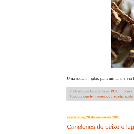
Uma ideia simples para um lanchinho f
Publicado por Laranjinha às
19:35
6 comm
Tópicos:
iogurte
,
morangos
,
receita rápida
sexta-feira, 28 de março de 2008
Canelones de peixe e l