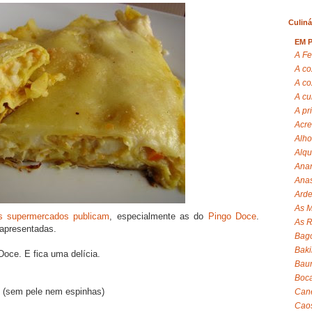
Culiná
EM 
A Fe
A co
A co
A cu
A pr
Acre
Alho
Alqu
Anan
Anas
Arde
As M
os supermercados publicam
, especialmente as do
Pingo Doce
.
As R
 apresentadas.
Bag
Baki
Doce. E fica uma delícia.
Baun
Boca
s (sem pele nem espinhas)
Can
Cao