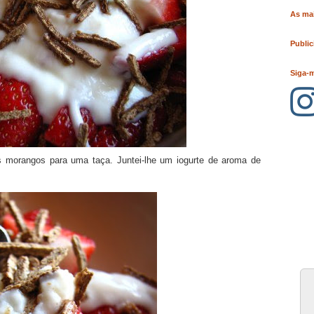
As mai
Public
Siga-
s morangos para uma taça. Juntei-lhe um iogurte de aroma de