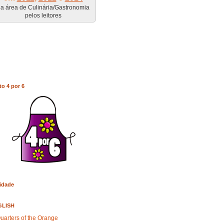
a área de Culinária/Gastronomia
pelos leitores
to 4 por 6
idade
GLISH
uarters of the Orange