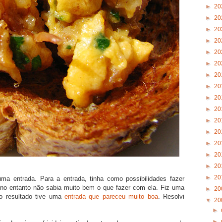
►
20
►
20
►
20
►
20
►
20
►
20
►
20
►
20
►
20
►
20
►
20
►
20
►
20
►
20
►
20
►
20
ma entrada. Para a entrada, tinha como possibilidades fazer
a, no entanto não sabia muito bem o que fazer com ela. Fiz uma
►
20
 resultado tive uma
entrada que pareceu muito boa
. Resolvi
▼
20
►
►