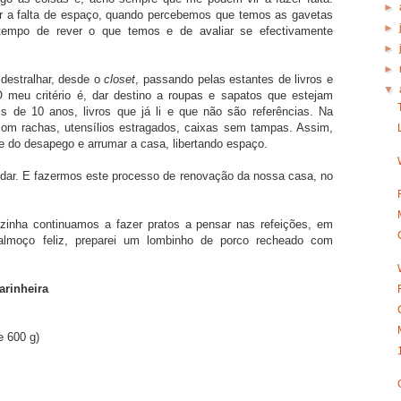
►
a falta de espaço, quando percebemos que temos as gavetas
►
empo de rever o que temos e de avaliar se efectivamente
►
►
destralhar, desde o
closet
, passando pelas estantes de livros e
▼
O meu critério é, dar destino a roupas e sapatos que estejam
s de 10 anos, livros que já li e que não são referências. Na
com rachas, utensílios estragados, caixas sem tampas. Assim,
te do desapego e arrumar a casa, libertando espaço.
dar. E fazermos este processo de renovação da nossa casa, no
zinha continuamos a fazer pratos a pensar nas refeições, em
almoço feliz, preparei um lombinho de porco recheado com
rinheira
e 600 g)