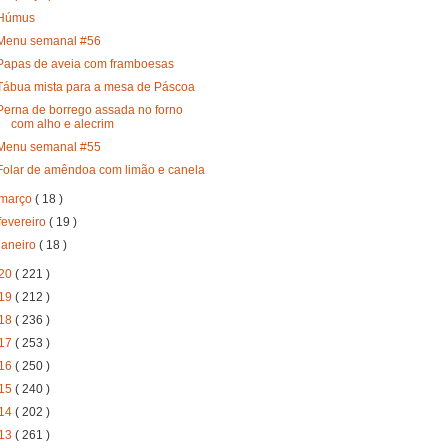
Húmus
Menu semanal #56
Papas de aveia com framboesas
Tábua mista para a mesa de Páscoa
Perna de borrego assada no forno
com alho e alecrim
Menu semanal #55
Folar de amêndoa com limão e canela
março
( 18 )
fevereiro
( 19 )
janeiro
( 18 )
20
( 221 )
19
( 212 )
18
( 236 )
17
( 253 )
16
( 250 )
15
( 240 )
14
( 202 )
13
( 261 )