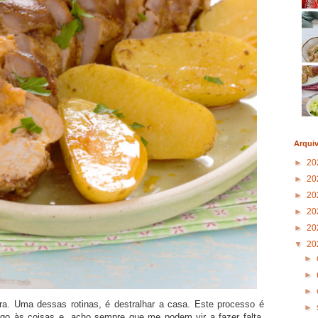
Arqui
►
20
►
20
►
20
►
20
►
20
▼
20
►
►
►
a. Uma dessas rotinas, é destralhar a casa. Este processo é
►
ego às coisas e, acho sempre que me podem vir a fazer falta.