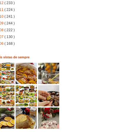
12
( 233 )
11
( 224 )
10
( 241 )
09
( 244 )
08
( 222 )
07
( 130 )
06
( 168 )
s vistas de sempre