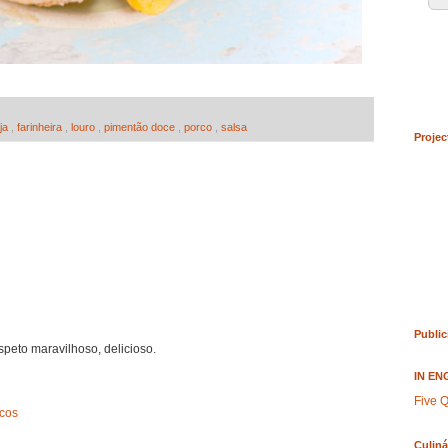
ja
,
farinheira
,
louro
,
pimentão doce
,
porco
,
salsa
Projec
Public
peto maravilhoso, delicioso.
IN EN
Five Q
cos
Culiná