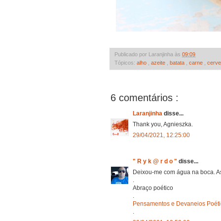
Publicado por Laranjinha às
09:09
Tópicos:
alho
,
azeite
,
batata
,
carne
,
cerve
6 comentários :
Laranjinha
disse...
Thank you, Agnieszka.
29/04/2021, 12:25:00
" R y k @ r d o "
disse...
Deixou-me com água na boca. As
.
Abraço poético
.
Pensamentos e Devaneios Poéti
.