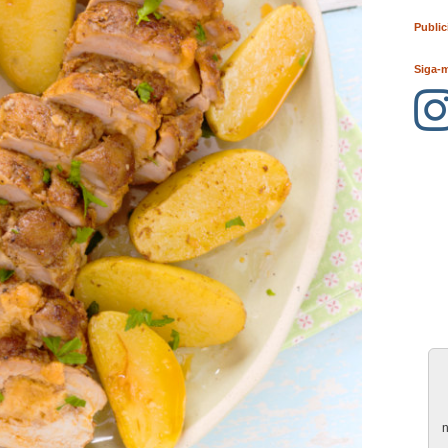
Public
Siga-
n