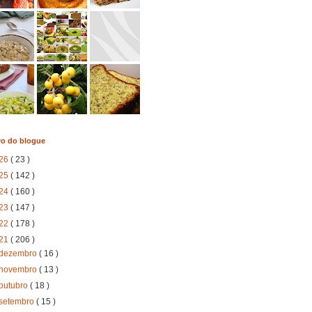
vo do blogue
26
( 23 )
25
( 142 )
24
( 160 )
23
( 147 )
22
( 178 )
21
( 206 )
dezembro
( 16 )
novembro
( 13 )
outubro
( 18 )
setembro
( 15 )