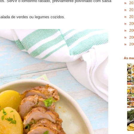
s. Servir o lombinho fatiado, previamente polvilhado com salsa
►
20
►
20
►
20
salada de verdes ou legumes cozidos.
►
20
►
20
►
20
►
20
As mai