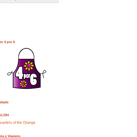
to 4 por 6
idade
GLISH
uarters of the Orange
ria e Viagens