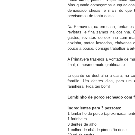
Mas quando começamos a equacionar 
demasiado cheias, é mais do que t
precisamos de tanta coisa.
Na Primavera, cá em casa, tentamos 
revistas, e finalizamos na cozinha. 
gastos, revistas de cozinha com mai
cozinha, pratos lascados, chávenas 
pouco a pouco, consigo trabalhar a ar
A Primavera traz-nos a vontade de mu
final, é mesmo muito gratificante.
Enquanto se destralha a casa, na co
família. Um destes dias, para um 
farinheira. Fica tão bom!
Lombinho de porco recheado com fa
Ingredientes para 3 pessoas:
1 lombinho de porco (aproximadament
1 farinheira
3 dentes de alho
1 colher de chá de pimentão-doce