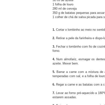
50 ml de azeite
1 folha de louro
280 ml de cerveja
350 g de batatas pequenas para assar
1 colher de chá de salsa picada para s
1.
Cortar o lombinho ao meio no sentid
2.
Retirar a pele da farinheira e dispo-
3.
Fechar o lombinho com fio de cozin
forno.
4.
Num almofariz, esmagar os dentes 
azeite. Mexer bem.
5.
Barrar a carne com a mistura de a
temperadas com sal, e a folha de lour
6.
Regar a carne e as batatas com a c
7.
Levar ao forno pré-aquecido a 180º
estarem assadas.