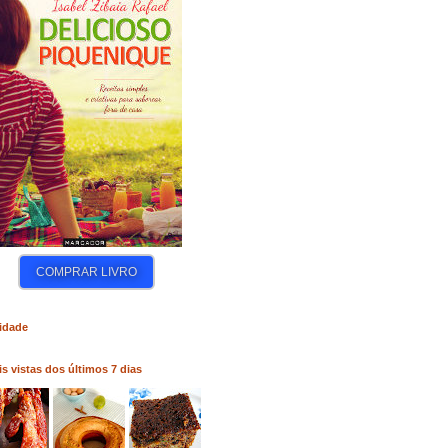
COMPRAR LIVRO
COMPRAR LIVRO
COM
idade
s vistas dos últimos 7 dias