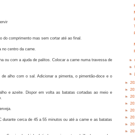
ervir
o do comprimento mas sem cortar até ao final.
la no centro da carne.
ha ou com a ajuda de palitos. Colocar a carne numa travessa de
►
►
►
de alho com o sal. Adicionar a pimenta, o pimentão-doce e o
►
20
►
20
lho e azeite. Dispor em volta as batatas cortadas ao meio e
►
20
o.
►
20
erveja.
►
20
►
20
C durante cerca de 45 a 55 minutos ou até a carne e as batatas
►
20
►
20