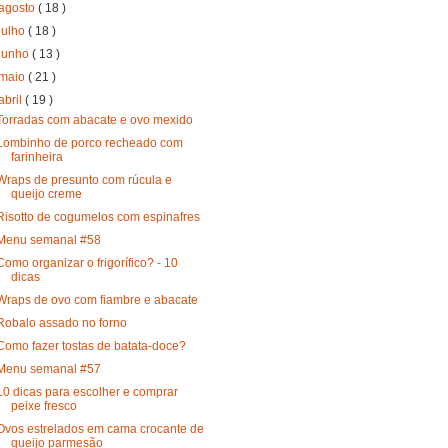
agosto
( 18 )
julho
( 18 )
junho
( 13 )
maio
( 21 )
abril
( 19 )
Torradas com abacate e ovo mexido
Lombinho de porco recheado com
farinheira
Wraps de presunto com rúcula e
queijo creme
Risotto de cogumelos com espinafres
Menu semanal #58
Como organizar o frigorífico? - 10
dicas
Wraps de ovo com fiambre e abacate
Robalo assado no forno
Como fazer tostas de batata-doce?
Menu semanal #57
10 dicas para escolher e comprar
peixe fresco
Ovos estrelados em cama crocante de
queijo parmesão