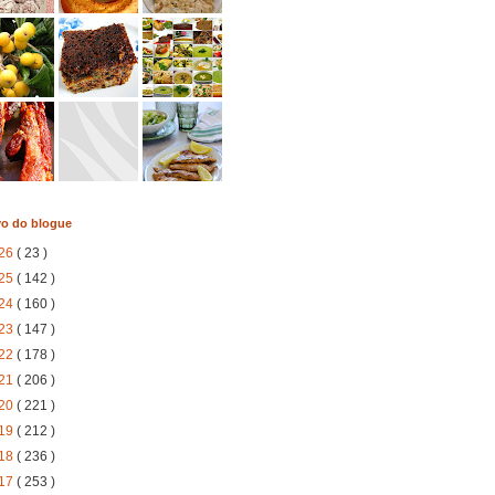
vo do blogue
26
( 23 )
25
( 142 )
24
( 160 )
23
( 147 )
22
( 178 )
21
( 206 )
20
( 221 )
19
( 212 )
18
( 236 )
17
( 253 )