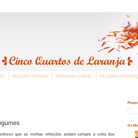
ÃO
RECEITAS RÁPIDAS
PREPARAR O NATAL
RECEBER NOTIFIC
Pesqui
legumes
Os Me
confesso que as minhas refeições andam sempre à volta dos