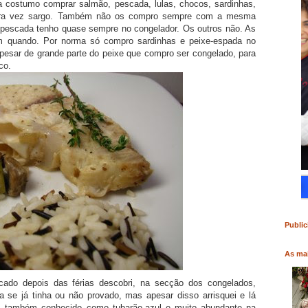
 costumo comprar salmão, pescada, lulas, chocos, sardinhas,
utra vez sargo. Também não os compro sempre com a mesma
 pescada tenho quase sempre no congelador. Os outros não. As
m quando. Por norma só compro sardinhas e peixe-espada no
Apesar de grande parte do peixe que compro ser congelado, para
co.
RO
COMPRAR LIVRO
COMPRAR LIVRO
Public
As mai
ado depois das férias descobri, na secção dos congelados,
 se já tinha ou não provado, mas apesar disso arrisquei e lá
, também conhecido como tubarão-azul e muito abundante na