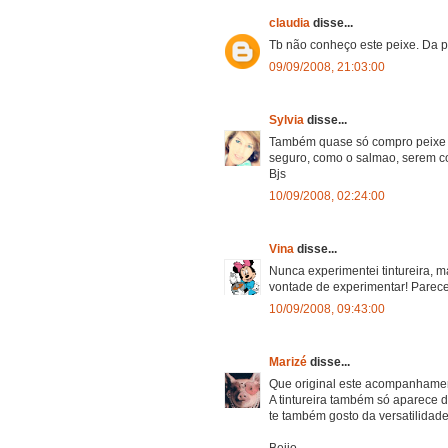
claudia
disse...
Tb não conheço este peixe. Da p
09/09/2008, 21:03:00
Sylvia
disse...
Também quase só compro peixe c
seguro, como o salmao, serem c
Bjs
10/09/2008, 02:24:00
Vina
disse...
Nunca experimentei tintureira, m
vontade de experimentar! Parece 
10/09/2008, 09:43:00
Marizé
disse...
Que original este acompanhament
A tintureira também só aparece 
te também gosto da versatilidad
Beijo