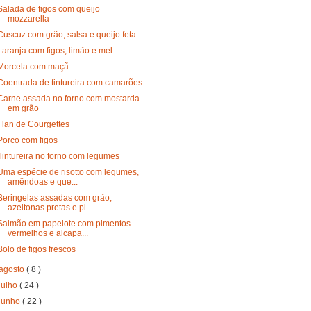
Salada de figos com queijo
mozzarella
Cuscuz com grão, salsa e queijo feta
Laranja com figos, limão e mel
Morcela com maçã
Coentrada de tintureira com camarões
Carne assada no forno com mostarda
em grão
Flan de Courgettes
Porco com figos
Tintureira no forno com legumes
Uma espécie de risotto com legumes,
amêndoas e que...
Beringelas assadas com grão,
azeitonas pretas e pi...
Salmão em papelote com pimentos
vermelhos e alcapa...
Bolo de figos frescos
agosto
( 8 )
julho
( 24 )
junho
( 22 )