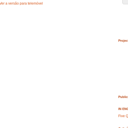
Ver a versão para telemóvel
Projec
Public
IN EN
Five Q