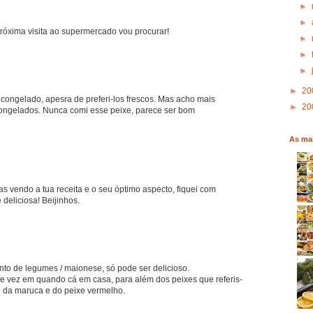
►
►
róxima visita ao supermercado vou procurar!
►
►
►
►
20
ongelado, apesra de preferi-los frescos. Mas acho mais
►
20
ongelados. Nunca comi esse peixe, parece ser bom
As mai
as vendo a tua receita e o seu óptimo aspecto, fiquei com
deliciosa! Beijinhos.
o de legumes / maionese, só pode ser delicioso.
de vez em quando cá em casa, para além dos peixes que referis-
e da maruca e do peixe vermelho.