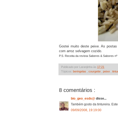
Gostei muito deste peixe. As posta
com arroz selvagem cozido.
P.S. Receita da revista Saberes & Sabores nº
Publicado por Laranjinha às
17:21
Tópicos:
beringelas
,
courgette
,
peixe
,
tintu
8 comentários :
bio_geo_esds@
disse...
Também gosto da tintureira. Este
09/09/2008, 19:19:00