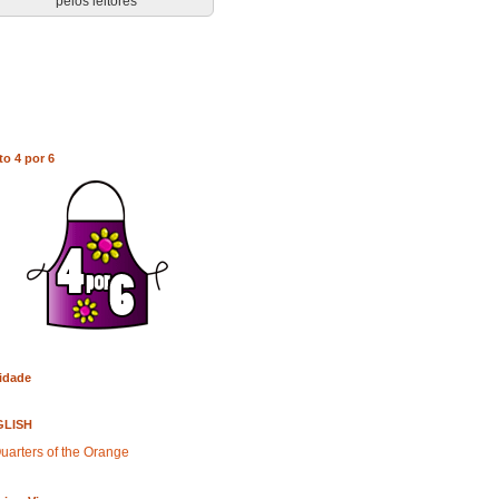
pelos leitores
to 4 por 6
idade
GLISH
uarters of the Orange