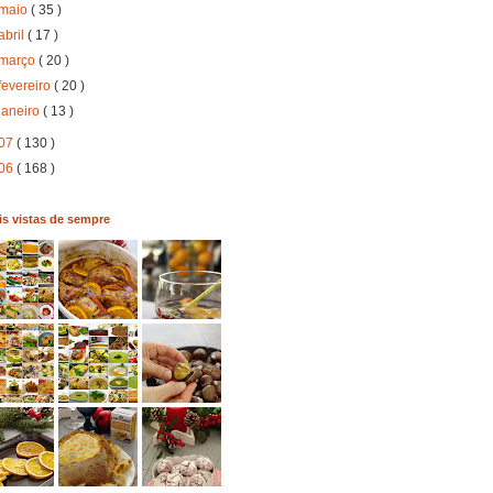
maio
( 35 )
abril
( 17 )
março
( 20 )
fevereiro
( 20 )
janeiro
( 13 )
07
( 130 )
06
( 168 )
s vistas de sempre