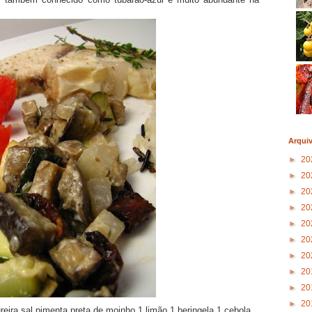
Arqui
►
20
►
20
►
20
►
20
►
20
►
20
►
20
►
20
►
20
►
20
reira sal pimenta preta de moinho 1 limão 1 beringela 1 cebola