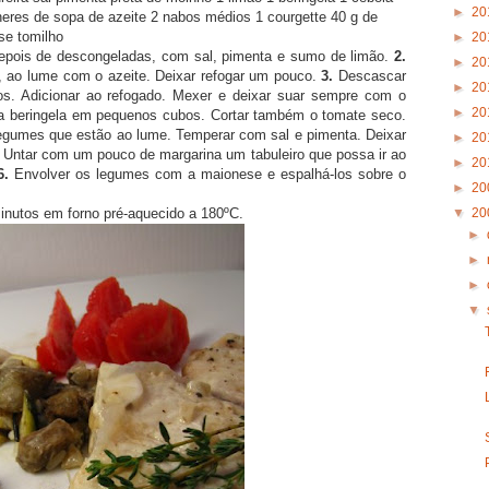
►
20
heres de sopa de azeite 2 nabos médios 1 courgette 40 g de
se tomilho
►
20
 depois de descongeladas, com sal, pimenta e sumo de limão.
2.
►
20
, ao lume com o azeite. Deixar refogar um pouco.
3.
Descascar
►
20
s. Adicionar ao refogado. Mexer e deixar suar sempre com o
►
20
 a beringela em pequenos cubos. Cortar também o tomate seco.
 legumes que estão ao lume. Temperar com sal e pimenta. Deixar
►
20
Untar com um pouco de margarina um tabuleiro que possa ir ao
►
20
6.
Envolver os legumes com a maionese e espalhá-los sobre o
►
20
▼
20
inutos em forno pré-aquecido a 180ºC.
►
►
►
▼