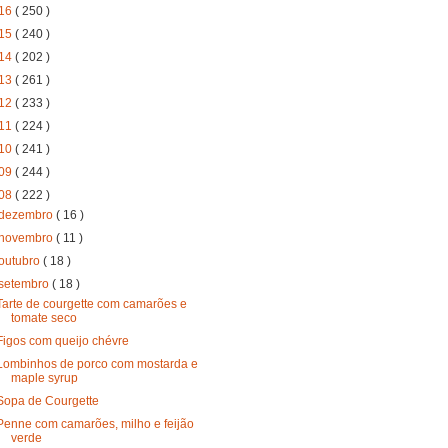
16
( 250 )
15
( 240 )
14
( 202 )
13
( 261 )
12
( 233 )
11
( 224 )
10
( 241 )
09
( 244 )
08
( 222 )
dezembro
( 16 )
novembro
( 11 )
outubro
( 18 )
setembro
( 18 )
Tarte de courgette com camarões e
tomate seco
Figos com queijo chévre
Lombinhos de porco com mostarda e
maple syrup
Sopa de Courgette
Penne com camarões, milho e feijão
verde