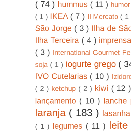
( 74 )
hummus
( 11 )
humo
IKEA
( 7 )
( 1 )
Il Mercato
( 1
São Jorge
( 3 )
Ilha de Sã
Ilha Terceira
( 4 )
imprens
( 3 )
International Gourmet Fe
iogurte grego
( 3
soja
( 1 )
IVO Cutelarias
( 10 )
Izido
kiwi
( 12 
( 2 )
ketchup
( 2 )
lançamento
( 10 )
lanche 
laranja
( 183 )
lasanh
leit
legumes
( 11 )
( 1 )