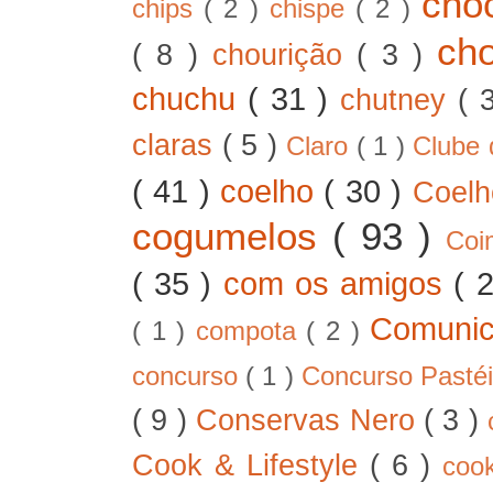
cho
chips
( 2 )
chispe
( 2 )
ch
( 8 )
chourição
( 3 )
chuchu
( 31 )
chutney
( 
claras
( 5 )
Claro
( 1 )
Clube 
( 41 )
coelho
( 30 )
Coel
cogumelos
( 93 )
Co
( 35 )
com os amigos
( 
Comunic
( 1 )
compota
( 2 )
concurso
( 1 )
Concurso Pastéi
( 9 )
Conservas Nero
( 3 )
Cook & Lifestyle
( 6 )
coo