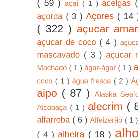
( 59 )
acelgas
açaí
( 1 )
Açores
( 14
açorda
( 3 )
( 322 )
açucar ama
açucar de coco
( 4 )
açuc
mascavado
( 3 )
açucar
Machado
( 1 )
ágar-ágar
( 1 )
coco
( 1 )
água fresca
( 2 )
Á
aipo
( 87 )
Alaska Sea
alecrim
( 
Alcobaça
( 1 )
alfarroba
( 6 )
Alfeizerão
( 1 
alh
alheira
( 18 )
( 4 )