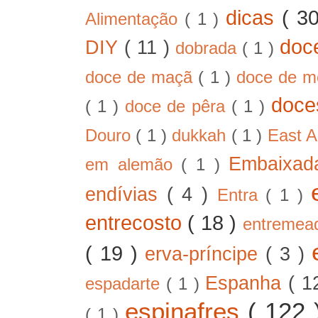
dicas
( 3
Alimentação
( 1 )
doc
DIY
( 11 )
dobrada
( 1 )
doce de maçã
( 1 )
doce de 
doc
( 1 )
doce de pêra
( 1 )
Douro
( 1 )
dukkah
( 1 )
East A
Embaixad
em alemão
( 1 )
endívias
( 4 )
Entra
( 1 )
entrecosto
( 18 )
entreme
( 19 )
erva-príncipe
( 3 )
Espanha
( 1
espadarte
( 1 )
espinafres
( 122
( 1 )