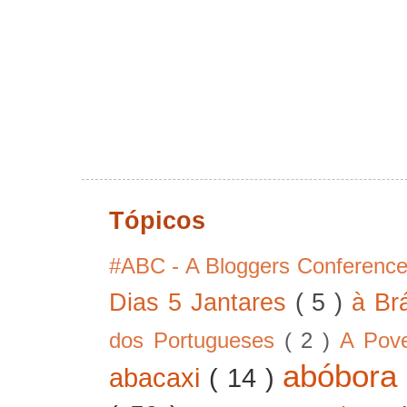
Tópicos
#ABC - A Bloggers Conferenc
Dias 5 Jantares
( 5 )
à Br
dos Portugueses
( 2 )
A Pov
abóbor
abacaxi
( 14 )