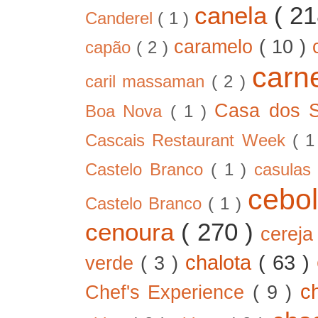
canela
( 2
Canderel
( 1 )
caramelo
( 10 )
capão
( 2 )
car
caril massaman
( 2 )
Casa dos 
Boa Nova
( 1 )
Cascais Restaurant Week
( 
Castelo Branco
( 1 )
casula
cebo
Castelo Branco
( 1 )
cenoura
( 270 )
cerej
chalota
( 63 )
verde
( 3 )
c
Chef's Experience
( 9 )