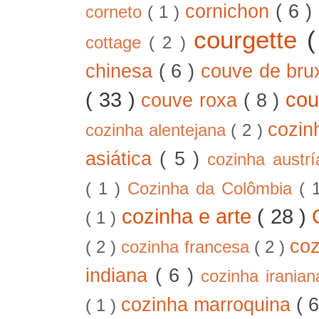
cornichon
( 6 )
corneto
( 1 )
courgette
cottage
( 2 )
chinesa
( 6 )
couve de bru
( 33 )
cou
couve roxa
( 8 )
cozin
cozinha alentejana
( 2 )
asiática
( 5 )
cozinha austr
( 1 )
Cozinha da Colômbia
( 
cozinha e arte
( 28 )
( 1 )
co
( 2 )
cozinha francesa
( 2 )
indiana
( 6 )
cozinha irania
cozinha marroquina
( 
( 1 )