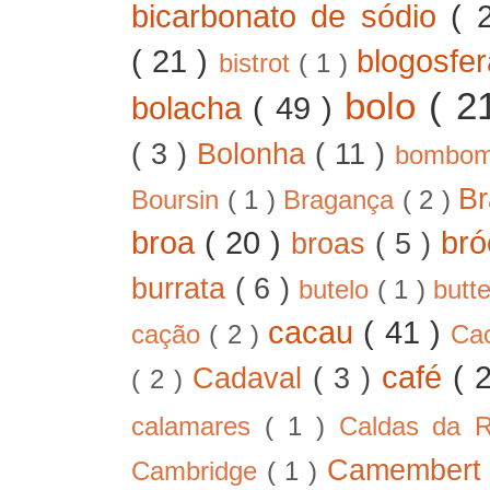
bicarbonato de sódio
( 
( 21 )
blogosfe
bistrot
( 1 )
bolo
( 2
bolacha
( 49 )
( 3 )
Bolonha
( 11 )
bombo
B
Boursin
( 1 )
Bragança
( 2 )
broa
( 20 )
bró
broas
( 5 )
burrata
( 6 )
butelo
( 1 )
butt
cacau
( 41 )
cação
( 2 )
Ca
café
( 
Cadaval
( 3 )
( 2 )
calamares
( 1 )
Caldas da 
Camember
Cambridge
( 1 )