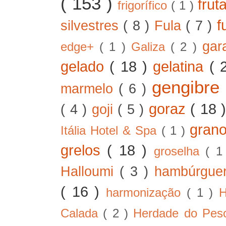
( 153 )
frut
frigorífico
( 1 )
f
silvestres
( 8 )
Fula
( 7 )
gar
edge+
( 1 )
Galiza
( 2 )
gelado
( 18 )
gelatina
( 
gengibre
marmelo
( 6 )
goraz
( 18 
( 4 )
goji
( 5 )
gran
Itália Hotel & Spa
( 1 )
grelos
( 18 )
groselha
( 1
Halloumi
( 3 )
hambúrgue
( 16 )
harmonização
( 1 )
H
Calada
( 2 )
Herdade do Pe