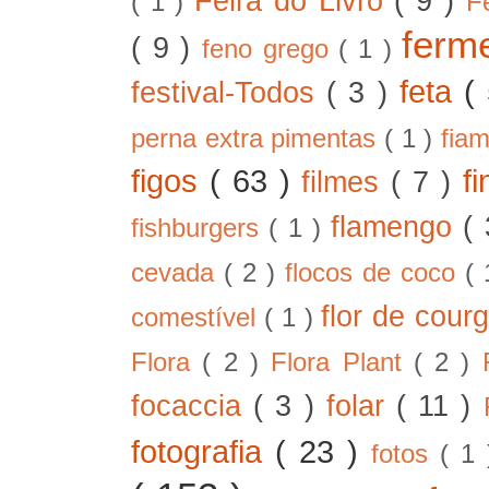
Feira do Livro
( 9 )
( 1 )
F
ferm
( 9 )
feno grego
( 1 )
feta
(
festival-Todos
( 3 )
perna extra pimentas
( 1 )
fia
figos
( 63 )
f
filmes
( 7 )
flamengo
(
fishburgers
( 1 )
cevada
( 2 )
flocos de coco
(
flor de cour
comestível
( 1 )
Flora
( 2 )
Flora Plant
( 2 )
focaccia
( 3 )
folar
( 11 )
fotografia
( 23 )
fotos
( 1