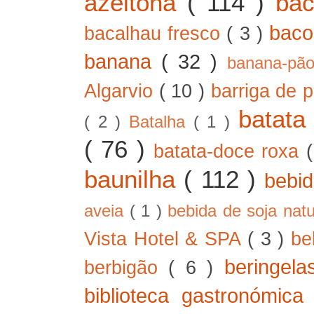
azeitona
( 114 )
ba
bac
bacalhau fresco
( 3 )
banana
( 32 )
banana-pã
Algarvio
( 10 )
barriga de 
batat
( 2 )
Batalha
( 1 )
( 76 )
batata-doce roxa
baunilha
( 112 )
bebi
aveia
( 1 )
bebida de soja nat
Vista Hotel & SPA
( 3 )
be
beringel
berbigão
( 6 )
biblioteca gastronómic