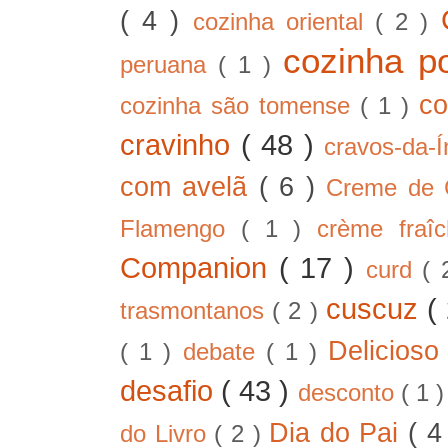
( 4 )
cozinha oriental
( 2 )
cozinha p
peruana
( 1 )
co
cozinha são tomense
( 1 )
cravinho
( 48 )
cravos-da-
com avelã
( 6 )
Creme de
Flamengo
( 1 )
crème fra
Companion
( 17 )
curd
( 
cuscuz
(
trasmontanos
( 2 )
Delicios
( 1 )
debate
( 1 )
desafio
( 43 )
desconto
( 1 
Dia do Pai
( 4
do Livro
( 2 )