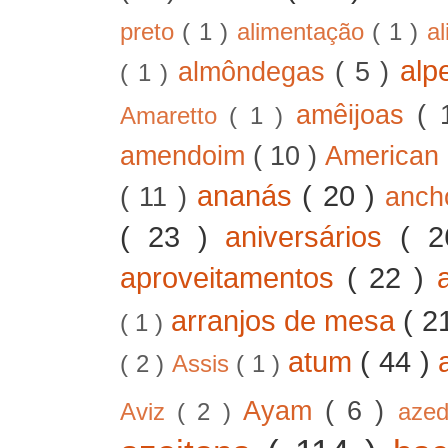
preto
( 1 )
alimentação
( 1 )
a
alp
almôndegas
( 5 )
( 1 )
amêijoas
( 
Amaretto
( 1 )
amendoim
( 10 )
American
ananás
( 20 )
( 11 )
anc
( 23 )
aniversários
( 
aproveitamentos
( 22 )
arranjos de mesa
( 2
( 1 )
atum
( 44 )
( 2 )
Assis
( 1 )
Ayam
( 6 )
Aviz
( 2 )
aze