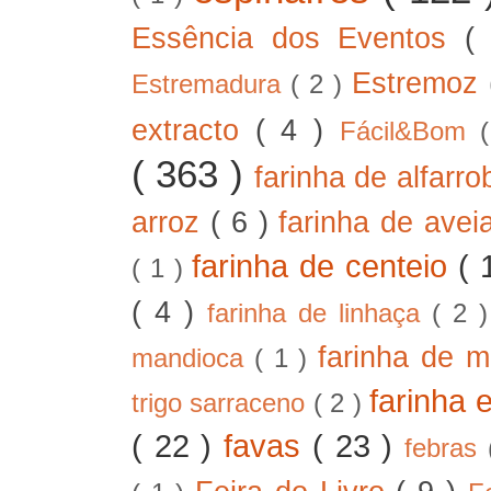
Essência dos Eventos
(
Estremoz
Estremadura
( 2 )
extracto
( 4 )
Fácil&Bom
( 363 )
farinha de alfarr
arroz
( 6 )
farinha de ave
farinha de centeio
( 
( 1 )
( 4 )
farinha de linhaça
( 2 
farinha de m
mandioca
( 1 )
farinha 
trigo sarraceno
( 2 )
( 22 )
favas
( 23 )
febras