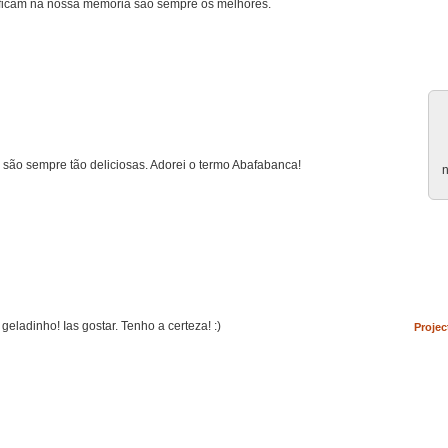
 ficam na nossa memória são sempre os melhores.
 são sempre tão deliciosas. Adorei o termo Abafabanca!
n
ladinho! Ias gostar. Tenho a certeza! :)
Projec