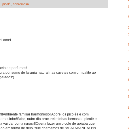
l
,
picolé
,
sobremesa
i amei...
cheia de perfumes!
a pôr sumo de laranja natural nas cuvetes com um palito ao
gelados:)
!!Ambiente familiar harmonioso! Adorei os picolés e com
cremosinho!Sabe, outro dia procurei minhas formas de picolé e
a vai dar conta rsrsrsr!!Queria fazer um picolé de goiaba que
endo em forma de gelo (que chamamos de (ABAFABANCA).Bjs,