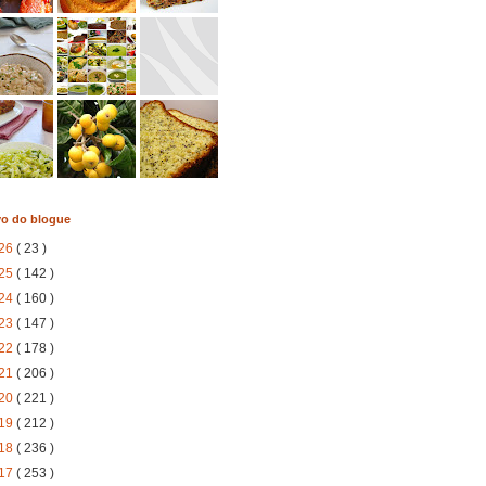
vo do blogue
26
( 23 )
25
( 142 )
24
( 160 )
23
( 147 )
22
( 178 )
21
( 206 )
20
( 221 )
19
( 212 )
18
( 236 )
17
( 253 )