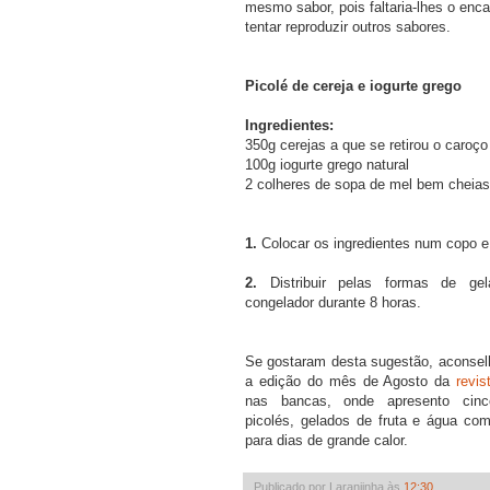
mesmo sabor, pois faltaria-lhes o enc
tentar reproduzir outros sabores.
Picolé de cereja e iogurte grego
Ingredientes:
350g cerejas a que se retirou o caroço
100g iogurte grego natural
2 colheres de sopa de mel bem cheias
1.
Colocar os ingredientes num copo e t
2.
Distribuir pelas formas de ge
congelador durante 8 horas.
Se gostaram desta sugestão, aconselh
a edição do mês de Agosto da
revis
nas bancas, onde apresento cin
picolés, gelados de fruta e água com
para dias de grande calor.
Publicado por Laranjinha às
12:30