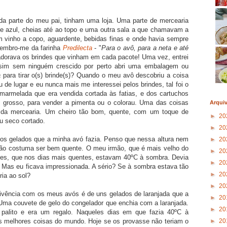
a parte do meu pai, tinham uma loja. Uma parte de mercearia
de azul, cheias até ao topo e uma outra sala a que chamavam a
 vinho a copo, aguardente, bebidas finas e onde havia sempre
Lembro-me da farinha
Predilecta
- "
Para o avô, para a neta e até
 adorava os brindes que vinham em cada pacote! Uma vez, entrei
assim sem ninguém crescido por perto abri uma embalagem ou
a
para tirar o(s) brinde(s)? Quando o meu avô descobriu a coisa
 de lugar e eu nunca mais me interessei pelos brindes, tal foi o
armelada que era vendida cortada às fatias, e dos cartuchos
 grosso, para vender a pimenta ou o colorau. Uma das coisas
Arqui
 da mercearia. Um cheiro tão bom, quente, com um toque de
►
20
u seco cortado.
►
20
os gelados que a minha avó fazia. Penso que nessa altura nem
►
20
ão costuma ser bem quente. O meu irmão, que é mais velho do
►
20
zes, que nos dias mais quentes, estavam 40ºC à sombra. Devia
►
20
. Mas eu ficava impressionada. A sério? Se à sombra estava tão
►
20
ria ao sol?
►
20
ivência com os meus avós é de uns gelados de laranjada que a
►
20
Uma couvete de gelo do congelador que enchia com a laranjada.
►
20
palito e era um regalo. Naqueles dias em que fazia 40ºC à
►
20
s melhores coisas do mundo. Hoje se os provasse não teriam o