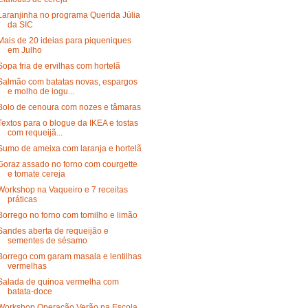
Laranjinha no programa Querida Júlia
da SIC
Mais de 20 ideias para piqueniques
em Julho
Sopa fria de ervilhas com hortelã
Salmão com batatas novas, espargos
e molho de iogu...
Bolo de cenoura com nozes e tâmaras
Textos para o blogue da IKEA e tostas
com requeijã...
Sumo de ameixa com laranja e hortelã
Goraz assado no forno com courgette
e tomate cereja
Workshop na Vaqueiro e 7 receitas
práticas
Borrego no forno com tomilho e limão
Sandes aberta de requeijão e
sementes de sésamo
Borrego com garam masala e lentilhas
vermelhas
Salada de quinoa vermelha com
batata-doce
Workshop Operação Verão na Escola