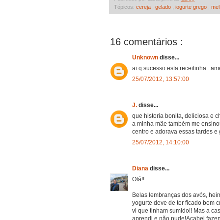
Tópicos:
cereja
,
gelado
,
iogurte grego
,
me
16 comentários :
Unknown
disse...
ai q sucesso esta receitinha...ame
25/07/2012, 13:57:00
J.
disse...
que historia bonita, deliciosa e 
a minha mãe também me ensinou 
centro e adorava essas tardes e 
25/07/2012, 14:10:00
Diana
disse...
Olá!!
Belas lembranças dos avós, heim
yogurte deve de ter ficado bem 
vi que tinham sumido!! Mas a cas
aprendi e não pude!Acabei faz