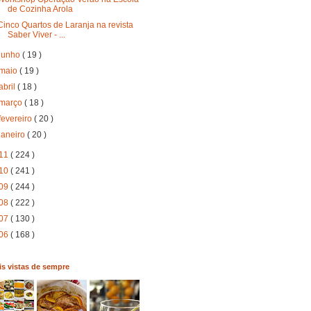
de Cozinha Arola
Cinco Quartos de Laranja na revista
Saber Viver - ...
junho
( 19 )
maio
( 19 )
abril
( 18 )
março
( 18 )
fevereiro
( 20 )
janeiro
( 20 )
11
( 224 )
10
( 241 )
09
( 244 )
08
( 222 )
07
( 130 )
06
( 168 )
s vistas de sempre