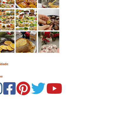
idade
me