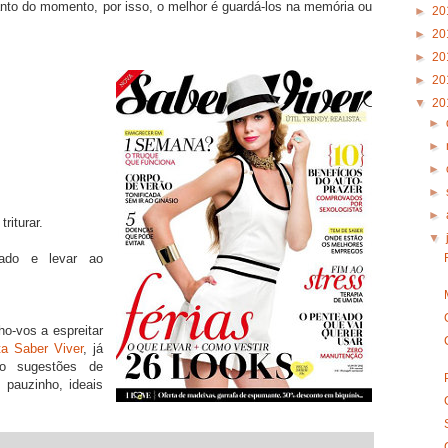
anto do momento, por isso, o melhor é guardá-los na memória ou
►
20
►
20
►
20
►
20
▼
20
►
►
►
►
►
riturar.
▼
lado e levar ao
o-vos a espreitar
ta Saber Viver
, já
co sugestões de
 pauzinho, ideais