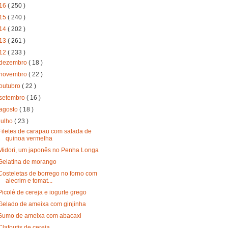
16
( 250 )
15
( 240 )
14
( 202 )
13
( 261 )
12
( 233 )
dezembro
( 18 )
novembro
( 22 )
outubro
( 22 )
setembro
( 16 )
agosto
( 18 )
julho
( 23 )
Filetes de carapau com salada de
quinoa vermelha
Midori, um japonês no Penha Longa
Gelatina de morango
Costeletas de borrego no forno com
alecrim e tomat...
Picolé de cereja e iogurte grego
Gelado de ameixa com ginjinha
Sumo de ameixa com abacaxi
Clafoutis de cereja