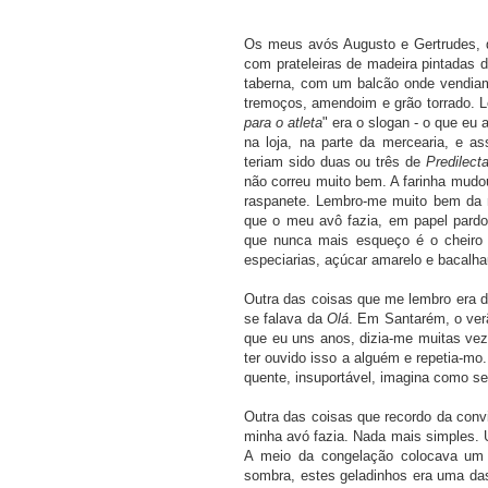
Os meus avós Augusto e Gertrudes, d
com prateleiras de madeira pintadas 
taberna, com um balcão onde vendiam
tremoços, amendoim e grão torrado. 
para o atleta
" era o slogan - o que eu
na loja, na parte da mercearia, e 
teriam sido duas ou três de
Predilect
não correu muito bem. A farinha mudou
raspanete. Lembro-me muito bem da m
que o meu avô fazia, em papel pardo
que nunca mais esqueço é o cheiro
especiarias, açúcar amarelo e bacalha
Outra das coisas que me lembro era d
se falava da
Olá
. Em Santarém, o ver
que eu uns anos, dizia-me muitas ve
ter ouvido isso a alguém e repetia-mo
quente, insuportável, imagina como se
Outra das coisas que recordo da conv
minha avó fazia. Nada mais simples. 
A meio da congelação colocava um 
sombra, estes geladinhos era uma da