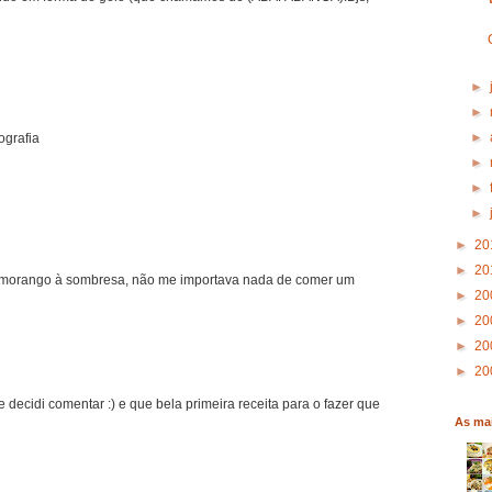
►
►
►
tografia
►
►
►
►
20
►
20
e morango à sombresa, não me importava nada de comer um
►
20
►
20
►
20
►
20
 decidi comentar :) e que bela primeira receita para o fazer que
As mai