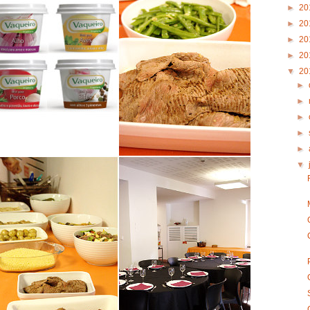
►
20
►
20
►
20
►
20
▼
20
►
►
►
►
►
▼