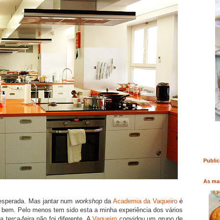
RO
COMPRAR LIVRO
COMPRAR LIVRO
Public
As mai
nesperada. Mas jantar num
workshop
da
Academia da Vaqueiro
é
r bem. Pelo menos tem sido esta a minha experiência dos vários
 terça-feira não foi diferente. A
Vaqueiro
convidou um grupo de