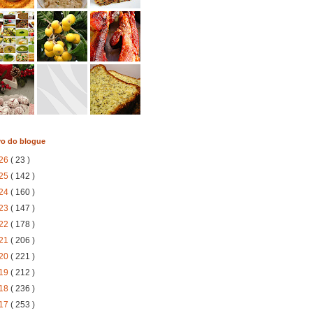
vo do blogue
26
( 23 )
25
( 142 )
24
( 160 )
23
( 147 )
22
( 178 )
21
( 206 )
20
( 221 )
19
( 212 )
18
( 236 )
17
( 253 )