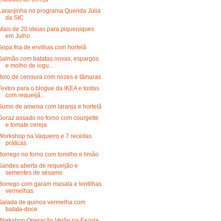
Laranjinha no programa Querida Júlia
da SIC
Mais de 20 ideias para piqueniques
em Julho
Sopa fria de ervilhas com hortelã
Salmão com batatas novas, espargos
e molho de iogu...
Bolo de cenoura com nozes e tâmaras
Textos para o blogue da IKEA e tostas
com requeijã...
Sumo de ameixa com laranja e hortelã
Goraz assado no forno com courgette
e tomate cereja
Workshop na Vaqueiro e 7 receitas
práticas
Borrego no forno com tomilho e limão
Sandes aberta de requeijão e
sementes de sésamo
Borrego com garam masala e lentilhas
vermelhas
Salada de quinoa vermelha com
batata-doce
Workshop Operação Verão na Escola