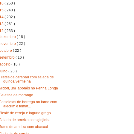
16
( 250 )
15
( 240 )
14
( 202 )
13
( 261 )
12
( 233 )
dezembro
( 18 )
novembro
( 22 )
outubro
( 22 )
setembro
( 16 )
agosto
( 18 )
julho
( 23 )
Filetes de carapau com salada de
quinoa vermelha
Midori, um japonês no Penha Longa
Gelatina de morango
Costeletas de borrego no forno com
alecrim e tomat...
Picolé de cereja e iogurte grego
Gelado de ameixa com ginjinha
Sumo de ameixa com abacaxi
Clafoutis de cereja