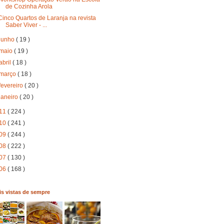
de Cozinha Arola
Cinco Quartos de Laranja na revista
Saber Viver - ...
junho
( 19 )
maio
( 19 )
abril
( 18 )
março
( 18 )
fevereiro
( 20 )
janeiro
( 20 )
11
( 224 )
10
( 241 )
09
( 244 )
08
( 222 )
07
( 130 )
06
( 168 )
s vistas de sempre