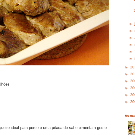
►
►
►
►
►
►
►
20
►
20
►
20
lhões
►
20
►
20
►
20
As mai
iro ideal para porco e uma pitada de sal e pimenta a gosto.