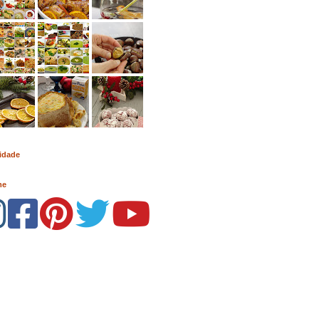
idade
me