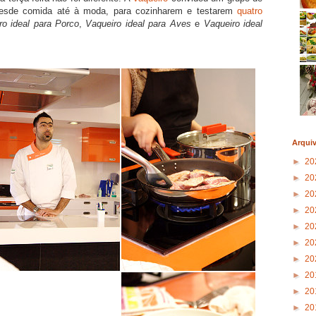
esde comida até à moda, para cozinharem e testarem
quatro
ro ideal para Porco
,
Vaqueiro ideal para Aves
e
Vaqueiro ideal
Arqui
►
20
►
20
►
20
►
20
►
20
►
20
►
20
►
20
►
20
►
20