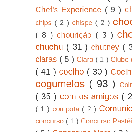
c
Chef's Experience
( 9 )
cho
chips
( 2 )
chispe
( 2 )
ch
( 8 )
chourição
( 3 )
chuchu
( 31 )
chutney
( 
claras
( 5 )
Claro
( 1 )
Clube 
( 41 )
coelho
( 30 )
Coel
cogumelos
( 93 )
Co
( 35 )
com os amigos
( 
Comunic
( 1 )
compota
( 2 )
concurso
( 1 )
Concurso Pastéi