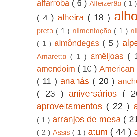
alfarroba
( 6 )
Alfeizerão
( 1 
alh
alheira
( 18 )
( 4 )
preto
( 1 )
alimentação
( 1 )
a
alp
almôndegas
( 5 )
( 1 )
amêijoas
( 
Amaretto
( 1 )
amendoim
( 10 )
American
ananás
( 20 )
( 11 )
anc
( 23 )
aniversários
( 
aproveitamentos
( 22 )
arranjos de mesa
( 2
( 1 )
atum
( 44 )
( 2 )
Assis
( 1 )