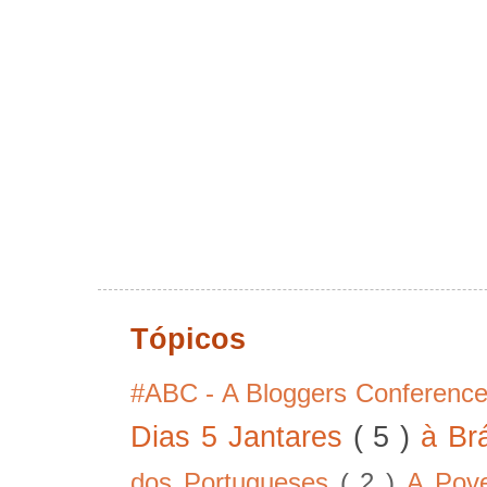
Tópicos
#ABC - A Bloggers Conferenc
Dias 5 Jantares
( 5 )
à Br
dos Portugueses
( 2 )
A Pov