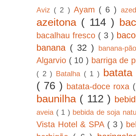
Ayam
( 6 )
Aviz
( 2 )
aze
azeitona
( 114 )
ba
bac
bacalhau fresco
( 3 )
banana
( 32 )
banana-pã
Algarvio
( 10 )
barriga de 
batat
( 2 )
Batalha
( 1 )
( 76 )
batata-doce roxa
baunilha
( 112 )
bebi
aveia
( 1 )
bebida de soja nat
Vista Hotel & SPA
( 3 )
be