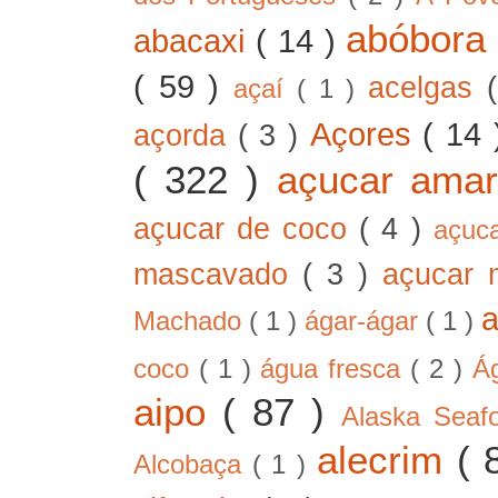
abóbor
abacaxi
( 14 )
( 59 )
acelgas
açaí
( 1 )
Açores
( 14
açorda
( 3 )
( 322 )
açucar ama
açucar de coco
( 4 )
açuc
mascavado
( 3 )
açucar
Machado
( 1 )
ágar-ágar
( 1 )
coco
( 1 )
água fresca
( 2 )
Á
aipo
( 87 )
Alaska Sea
alecrim
( 
Alcobaça
( 1 )