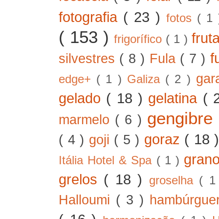
fotografia
( 23 )
fotos
( 1
( 153 )
frut
frigorífico
( 1 )
f
silvestres
( 8 )
Fula
( 7 )
gar
edge+
( 1 )
Galiza
( 2 )
gelado
( 18 )
gelatina
( 
gengibre
marmelo
( 6 )
goraz
( 18 
( 4 )
goji
( 5 )
gran
Itália Hotel & Spa
( 1 )
grelos
( 18 )
groselha
( 1
Halloumi
( 3 )
hambúrgue