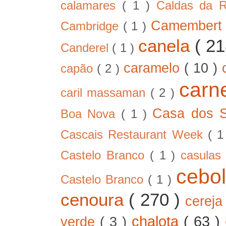
calamares
( 1 )
Caldas da 
Camember
Cambridge
( 1 )
canela
( 2
Canderel
( 1 )
caramelo
( 10 )
capão
( 2 )
car
caril massaman
( 2 )
Casa dos 
Boa Nova
( 1 )
Cascais Restaurant Week
( 
Castelo Branco
( 1 )
casula
cebo
Castelo Branco
( 1 )
cenoura
( 270 )
cerej
chalota
( 63 )
verde
( 3 )