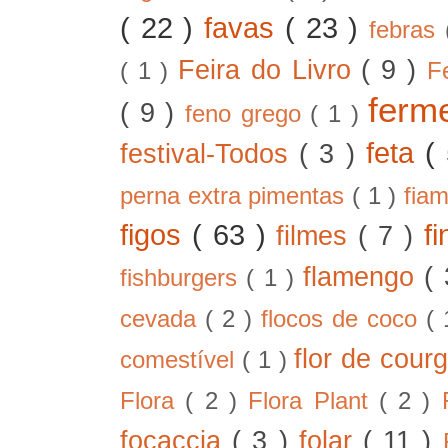
( 22 )
favas
( 23 )
febras
Feira do Livro
( 9 )
( 1 )
F
ferm
( 9 )
feno grego
( 1 )
feta
(
festival-Todos
( 3 )
perna extra pimentas
( 1 )
fia
figos
( 63 )
f
filmes
( 7 )
flamengo
(
fishburgers
( 1 )
cevada
( 2 )
flocos de coco
(
flor de cour
comestível
( 1 )
Flora
( 2 )
Flora Plant
( 2 )
focaccia
( 3 )
folar
( 11 )