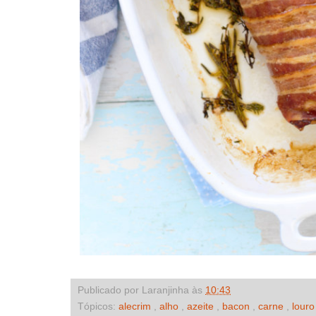
Publicado por Laranjinha às
10:43
Tópicos:
alecrim
,
alho
,
azeite
,
bacon
,
carne
,
lour