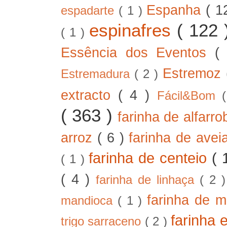
Espanha
( 1
espadarte
( 1 )
espinafres
( 122
( 1 )
Essência dos Eventos
(
Estremoz
Estremadura
( 2 )
extracto
( 4 )
Fácil&Bom
( 363 )
farinha de alfarr
arroz
( 6 )
farinha de ave
farinha de centeio
( 
( 1 )
( 4 )
farinha de linhaça
( 2 
farinha de m
mandioca
( 1 )
farinha 
trigo sarraceno
( 2 )