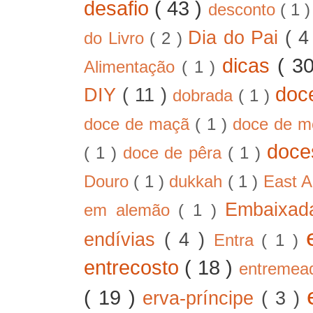
desafio
( 43 )
desconto
( 1 
Dia do Pai
( 4
do Livro
( 2 )
dicas
( 3
Alimentação
( 1 )
doc
DIY
( 11 )
dobrada
( 1 )
doce de maçã
( 1 )
doce de 
doc
( 1 )
doce de pêra
( 1 )
Douro
( 1 )
dukkah
( 1 )
East A
Embaixad
em alemão
( 1 )
endívias
( 4 )
Entra
( 1 )
entrecosto
( 18 )
entreme
( 19 )
erva-príncipe
( 3 )