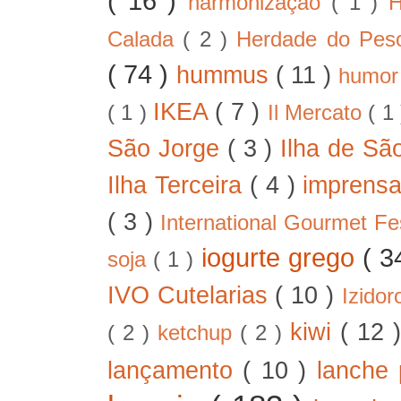
( 16 )
harmonização
( 1 )
H
Calada
( 2 )
Herdade do Pe
( 74 )
hummus
( 11 )
humo
IKEA
( 7 )
( 1 )
Il Mercato
( 1
São Jorge
( 3 )
Ilha de Sã
Ilha Terceira
( 4 )
imprens
( 3 )
International Gourmet Fe
iogurte grego
( 3
soja
( 1 )
IVO Cutelarias
( 10 )
Izido
kiwi
( 12 
( 2 )
ketchup
( 2 )
lançamento
( 10 )
lanche 