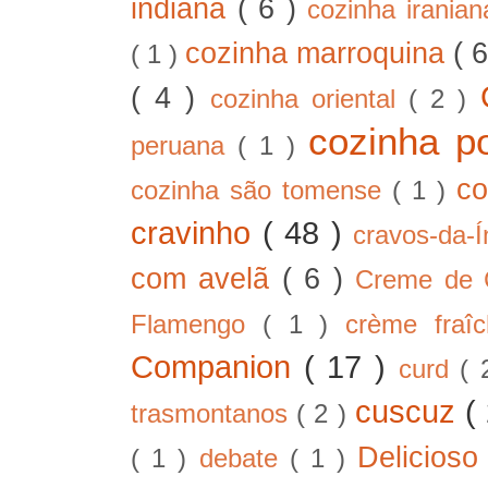
indiana
( 6 )
cozinha irania
cozinha marroquina
( 
( 1 )
( 4 )
cozinha oriental
( 2 )
cozinha p
peruana
( 1 )
co
cozinha são tomense
( 1 )
cravinho
( 48 )
cravos-da-
com avelã
( 6 )
Creme de
Flamengo
( 1 )
crème fra
Companion
( 17 )
curd
( 
cuscuz
(
trasmontanos
( 2 )
Delicios
( 1 )
debate
( 1 )