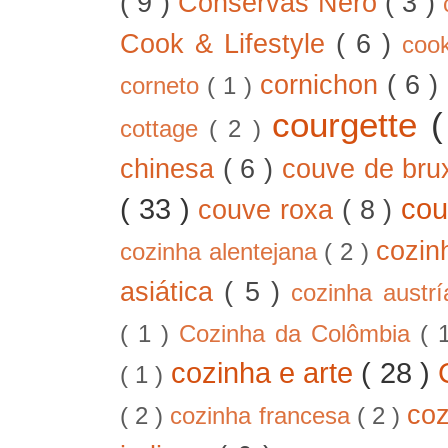
( 9 )
Conservas Nero
( 3 )
Cook & Lifestyle
( 6 )
coo
cornichon
( 6 )
corneto
( 1 )
courgette
cottage
( 2 )
chinesa
( 6 )
couve de bru
( 33 )
cou
couve roxa
( 8 )
cozin
cozinha alentejana
( 2 )
asiática
( 5 )
cozinha austr
( 1 )
Cozinha da Colômbia
( 
cozinha e arte
( 28 )
( 1 )
co
( 2 )
cozinha francesa
( 2 )