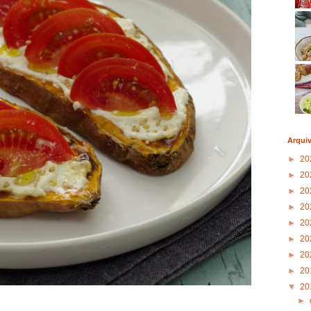
Arqui
►
20
►
20
►
20
►
20
►
20
►
20
►
20
►
20
▼
20
►