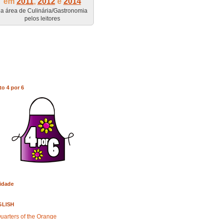
em
2011
,
2012
e
2014
a área de Culinária/Gastronomia
pelos leitores
to 4 por 6
idade
GLISH
uarters of the Orange