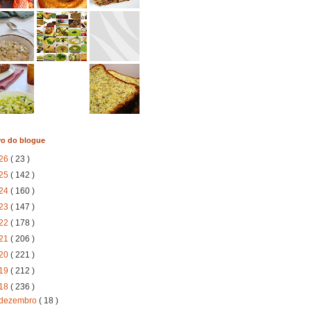
vo do blogue
26
( 23 )
25
( 142 )
24
( 160 )
23
( 147 )
22
( 178 )
21
( 206 )
20
( 221 )
19
( 212 )
18
( 236 )
dezembro
( 18 )