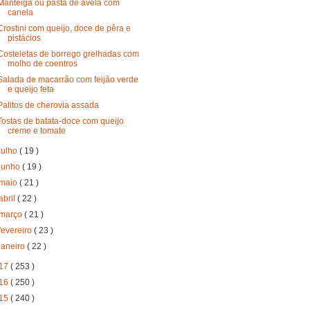
Manteiga ou pasta de avelã com
canela
Crostini com queijo, doce de pêra e
pistácios
Costeletas de borrego grelhadas com
molho de coentros
Salada de macarrão com feijão verde
e queijo feta
Palitos de cherovia assada
Tostas de batata-doce com queijo
creme e tomate
julho
( 19 )
junho
( 19 )
maio
( 21 )
abril
( 22 )
março
( 21 )
fevereiro
( 23 )
janeiro
( 22 )
17
( 253 )
16
( 250 )
15
( 240 )