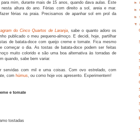
, para mim, durante mais de 15 anos, quando dava aulas. Este
►
 nesta altura do ano. Férias com direito a sol, areia e mar.
►
fazer férias na praia. Precisamos de apanhar sol em prol da
►
▼
tagram
do
Cinco Quartos de Laranja
, sabe o quanto adoro os
ho publicado o meu pequeno-almoço. E decidi, hoje, partilhar
ostas de batata-doce com queijo creme e tomate. Fica mesmo
e começar o dia. As tostas de batata-doce podem ser feitas
oço muito colorido e são uma boa alternativa às torradas de
m quando, sabe bem variar.
r servidas com mil e uma coisas. Com ovo estrelado, com
ate, com
húmus
, ou como hoje vos apresento. Experimentem!
reme e tomate
samo tostadas