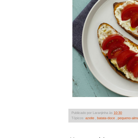
Publicado por Laranjinha às
10:30
Tópicos:
azeite
,
batata-doce
,
pequeno-alm