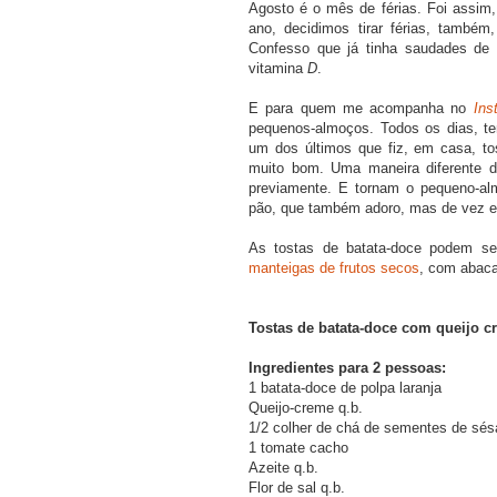
Agosto é o mês de férias. Foi assim
ano, decidimos tirar férias, também,
Confesso que já tinha saudades de 
vitamina
D
.
E para quem me acompanha no
Ins
pequenos-almoços. Todos os dias, ten
um dos últimos que fiz, em casa, t
muito bom. Uma maneira diferente d
previamente. E tornam o pequeno-alm
pão, que também adoro, mas de vez e
As tostas de batata-doce podem se
manteigas de frutos secos
, com abac
Tostas de batata-doce com queijo c
Ingredientes para 2 pessoas:
1 batata-doce de polpa laranja
Queijo-creme q.b.
1/2 colher de chá de sementes de sé
1 tomate cacho
Azeite q.b.
Flor de sal q.b.