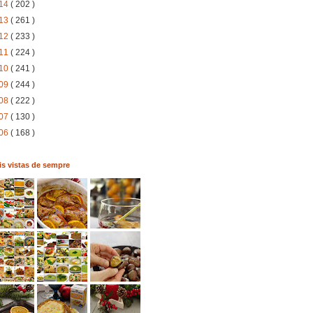
14
( 202 )
13
( 261 )
12
( 233 )
11
( 224 )
10
( 241 )
09
( 244 )
08
( 222 )
07
( 130 )
06
( 168 )
s vistas de sempre