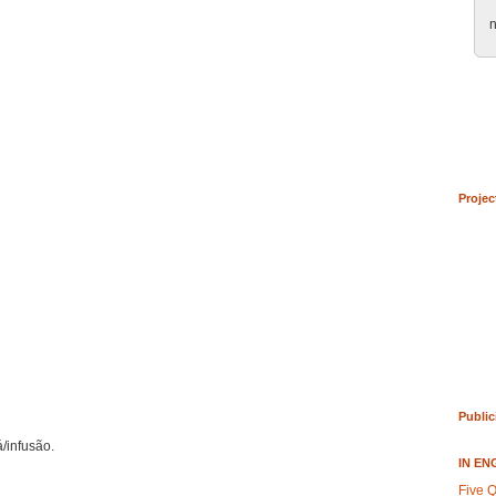
n
Projec
Public
/infusão.
IN EN
Five Q