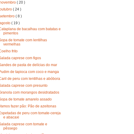
novembro
( 20 )
outubro
( 24 )
setembro
( 8 )
agosto
( 19 )
Cataplana de bacalhau com batatas e
pimentos
Sopa de tomate com lentilhas
vermelhas
Coelho frito
Salada caprese com figos
Sandes de pasta de delícias do mar
Pudim de tapioca com coco e manga
Caril de peru com lentilhas e abóbora
Salada caprese com presunto
Granola com morangos desidratados
Sopa de tomate amarelo assado
Vamos fazer pão: Pão de azeitonas
Espetadas de peru com tomate-cereja
e abacaxi
Salada caprese com tomate e
pêssego