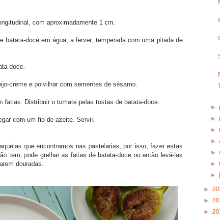
longitudinal, com aproximadamente 1 cm.
de batata-doce em água, a ferver, temperada com uma pitada de
ata-doce.
ijo-creme e polvilhar com sementes de sésamo.
fatias. Distribuir o tomate pelas tostas de batata-doce.
►
►
egar com um fio de azeite. Servir.
►
►
 daquelas que encontramos nas pastelarias, por isso, fazer estas
►
ão tem, pode grelhar as fatias de batata-doce ou então levá-las
►
tarem douradas.
►
►
20
►
20
►
20