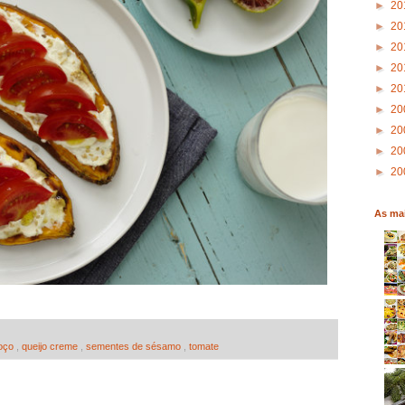
►
20
►
20
►
20
►
20
►
20
►
20
►
20
►
20
►
20
As mai
oço
,
queijo creme
,
sementes de sésamo
,
tomate