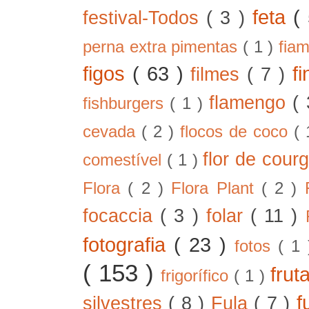
feta
(
festival-Todos
( 3 )
perna extra pimentas
( 1 )
fia
figos
( 63 )
f
filmes
( 7 )
flamengo
(
fishburgers
( 1 )
cevada
( 2 )
flocos de coco
(
flor de cour
comestível
( 1 )
Flora
( 2 )
Flora Plant
( 2 )
focaccia
( 3 )
folar
( 11 )
fotografia
( 23 )
fotos
( 1
( 153 )
frut
frigorífico
( 1 )
f
silvestres
( 8 )
Fula
( 7 )