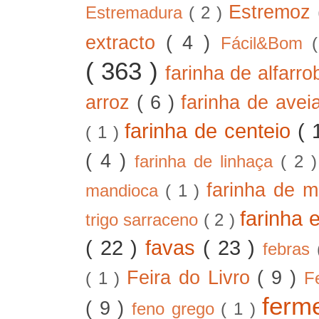
Estremoz
Estremadura
( 2 )
extracto
( 4 )
Fácil&Bom
( 363 )
farinha de alfarr
arroz
( 6 )
farinha de ave
farinha de centeio
( 
( 1 )
( 4 )
farinha de linhaça
( 2 
farinha de m
mandioca
( 1 )
farinha 
trigo sarraceno
( 2 )
( 22 )
favas
( 23 )
febras
Feira do Livro
( 9 )
( 1 )
F
ferm
( 9 )
feno grego
( 1 )