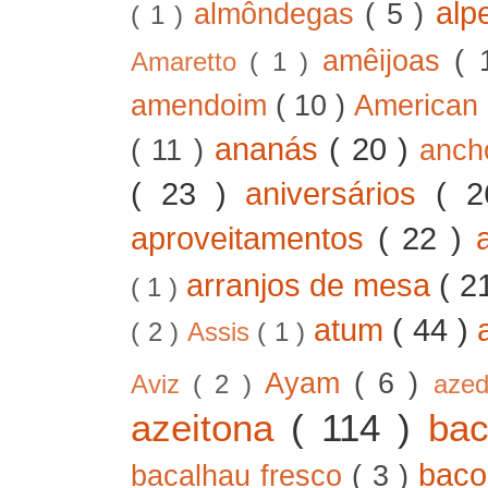
alp
almôndegas
( 5 )
( 1 )
amêijoas
( 
Amaretto
( 1 )
amendoim
( 10 )
American
ananás
( 20 )
( 11 )
anc
( 23 )
aniversários
( 
aproveitamentos
( 22 )
arranjos de mesa
( 2
( 1 )
atum
( 44 )
( 2 )
Assis
( 1 )
Ayam
( 6 )
Aviz
( 2 )
aze
azeitona
( 114 )
ba
bac
bacalhau fresco
( 3 )