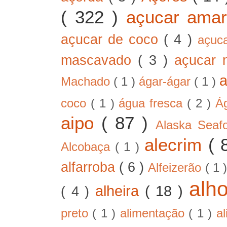
( 322 )
açucar ama
açucar de coco
( 4 )
açuc
mascavado
( 3 )
açucar
Machado
( 1 )
ágar-ágar
( 1 )
coco
( 1 )
água fresca
( 2 )
Á
aipo
( 87 )
Alaska Sea
alecrim
( 
Alcobaça
( 1 )
alfarroba
( 6 )
Alfeizerão
( 1 
alh
alheira
( 18 )
( 4 )
preto
( 1 )
alimentação
( 1 )
a