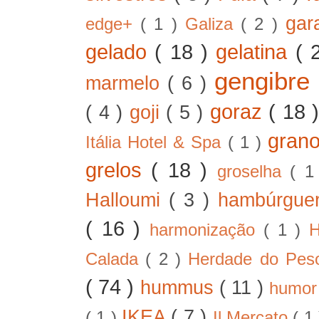
gar
edge+
( 1 )
Galiza
( 2 )
gelado
( 18 )
gelatina
( 
gengibre
marmelo
( 6 )
goraz
( 18 
( 4 )
goji
( 5 )
gran
Itália Hotel & Spa
( 1 )
grelos
( 18 )
groselha
( 1
Halloumi
( 3 )
hambúrgue
( 16 )
harmonização
( 1 )
H
Calada
( 2 )
Herdade do Pe
( 74 )
hummus
( 11 )
humo
IKEA
( 7 )
( 1 )
Il Mercato
( 1