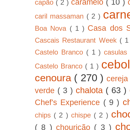
caramelo
( 10 )
capão
( 2 )
car
caril massaman
( 2 )
Casa dos 
Boa Nova
( 1 )
Cascais Restaurant Week
( 
Castelo Branco
( 1 )
casula
cebo
Castelo Branco
( 1 )
cenoura
( 270 )
cerej
chalota
( 63 )
verde
( 3 )
c
Chef's Experience
( 9 )
cho
chips
( 2 )
chispe
( 2 )
ch
( 8 )
chourição
( 3 )