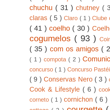
chuchu
( 31 )
chutney
( 
claras
( 5 )
Claro
( 1 )
Clube 
( 41 )
coelho
( 30 )
Coel
cogumelos
( 93 )
Co
( 35 )
com os amigos
( 
Comunic
( 1 )
compota
( 2 )
concurso
( 1 )
Concurso Pastéi
( 9 )
Conservas Nero
( 3 )
Cook & Lifestyle
( 6 )
coo
cornichon
( 6 )
corneto
( 1 )
courgette