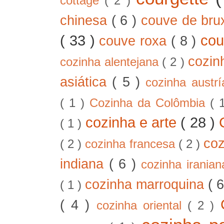
cottage
( 2 )
chinesa
( 6 )
couve de bru
( 33 )
cou
couve roxa
( 8 )
cozin
cozinha alentejana
( 2 )
asiática
( 5 )
cozinha austr
( 1 )
Cozinha da Colômbia
( 
cozinha e arte
( 28 )
( 1 )
co
( 2 )
cozinha francesa
( 2 )
indiana
( 6 )
cozinha irania
cozinha marroquina
( 
( 1 )
( 4 )
cozinha oriental
( 2 )