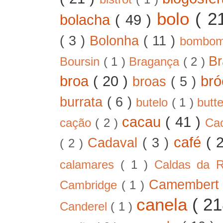
bolo
( 2
bolacha
( 49 )
( 3 )
Bolonha
( 11 )
bombo
B
Boursin
( 1 )
Bragança
( 2 )
broa
( 20 )
bró
broas
( 5 )
burrata
( 6 )
butelo
( 1 )
butt
cacau
( 41 )
cação
( 2 )
Ca
café
( 
Cadaval
( 3 )
( 2 )
calamares
( 1 )
Caldas da 
Camember
Cambridge
( 1 )
canela
( 2
Canderel
( 1 )