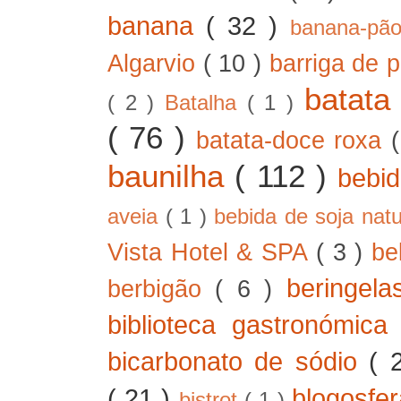
banana
( 32 )
banana-pã
Algarvio
( 10 )
barriga de 
batat
( 2 )
Batalha
( 1 )
( 76 )
batata-doce roxa
baunilha
( 112 )
bebi
aveia
( 1 )
bebida de soja nat
Vista Hotel & SPA
( 3 )
be
beringel
berbigão
( 6 )
biblioteca gastronómic
bicarbonato de sódio
( 
( 21 )
blogosfe
bistrot
( 1 )