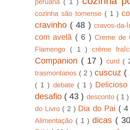
cozinha p
peruana
( 1 )
co
cozinha são tomense
( 1 )
cravinho
( 48 )
cravos-da-
com avelã
( 6 )
Creme de
Flamengo
( 1 )
crème fra
Companion
( 17 )
curd
( 
cuscuz
(
trasmontanos
( 2 )
Delicios
( 1 )
debate
( 1 )
desafio
( 43 )
desconto
( 1 
Dia do Pai
( 4
do Livro
( 2 )
dicas
( 3
Alimentação
( 1 )