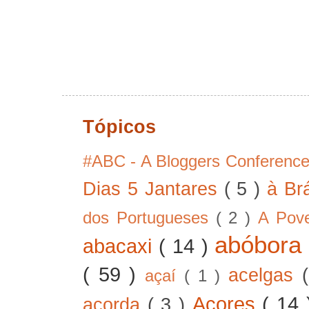
Tópicos
#ABC - A Bloggers Conferenc
Dias 5 Jantares
( 5 )
à Br
dos Portugueses
( 2 )
A Pov
abóbor
abacaxi
( 14 )
( 59 )
acelgas
açaí
( 1 )
Açores
( 14
açorda
( 3 )