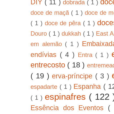
doc
DIY
( 11 )
dobrada
( 1 )
doce de maçã
( 1 )
doce de 
doc
( 1 )
doce de pêra
( 1 )
Douro
( 1 )
dukkah
( 1 )
East A
Embaixad
em alemão
( 1 )
endívias
( 4 )
Entra
( 1 )
entrecosto
( 18 )
entreme
( 19 )
erva-príncipe
( 3 )
Espanha
( 1
espadarte
( 1 )
espinafres
( 122
( 1 )
Essência dos Eventos
(