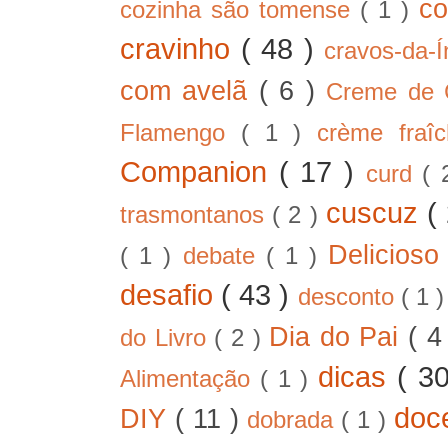
co
cozinha são tomense
( 1 )
cravinho
( 48 )
cravos-da-
com avelã
( 6 )
Creme de
Flamengo
( 1 )
crème fra
Companion
( 17 )
curd
( 
cuscuz
(
trasmontanos
( 2 )
Delicios
( 1 )
debate
( 1 )
desafio
( 43 )
desconto
( 1 
Dia do Pai
( 4
do Livro
( 2 )
dicas
( 3
Alimentação
( 1 )
doc
DIY
( 11 )
dobrada
( 1 )