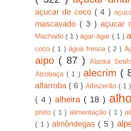
açucar de coco
( 4 )
açuc
mascavado
( 3 )
açucar
Machado
( 1 )
ágar-ágar
( 1 )
coco
( 1 )
água fresca
( 2 )
Á
aipo
( 87 )
Alaska Sea
alecrim
( 
Alcobaça
( 1 )
alfarroba
( 6 )
Alfeizerão
( 1 
alh
alheira
( 18 )
( 4 )
preto
( 1 )
alimentação
( 1 )
a
alp
almôndegas
( 5 )
( 1 )