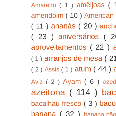
amêijoas
( 
Amaretto
( 1 )
amendoim
( 10 )
American
ananás
( 20 )
( 11 )
anc
( 23 )
aniversários
( 
aproveitamentos
( 22 )
arranjos de mesa
( 2
( 1 )
atum
( 44 )
( 2 )
Assis
( 1 )
Ayam
( 6 )
Aviz
( 2 )
aze
azeitona
( 114 )
ba
bac
bacalhau fresco
( 3 )
banana
( 32 )
banana-pã