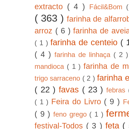
extracto
( 4 )
Fácil&Bom
( 363 )
farinha de alfarr
arroz
( 6 )
farinha de ave
farinha de centeio
( 
( 1 )
( 4 )
farinha de linhaça
( 2 
farinha de m
mandioca
( 1 )
farinha 
trigo sarraceno
( 2 )
( 22 )
favas
( 23 )
febras
Feira do Livro
( 9 )
( 1 )
F
ferm
( 9 )
feno grego
( 1 )
feta
(
festival-Todos
( 3 )