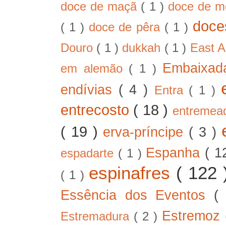
doce de maçã
( 1 )
doce de 
doc
( 1 )
doce de pêra
( 1 )
Douro
( 1 )
dukkah
( 1 )
East A
Embaixad
em alemão
( 1 )
endívias
( 4 )
Entra
( 1 )
entrecosto
( 18 )
entreme
( 19 )
erva-príncipe
( 3 )
Espanha
( 1
espadarte
( 1 )
espinafres
( 122
( 1 )
Essência dos Eventos
(
Estremoz
Estremadura
( 2 )