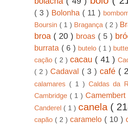
bolo
( 2
bolacha
( 49 )
( 3 )
Bolonha
( 11 )
bombo
B
Boursin
( 1 )
Bragança
( 2 )
broa
( 20 )
bró
broas
( 5 )
burrata
( 6 )
butelo
( 1 )
butt
cacau
( 41 )
cação
( 2 )
Ca
café
( 
Cadaval
( 3 )
( 2 )
calamares
( 1 )
Caldas da 
Camember
Cambridge
( 1 )
canela
( 2
Canderel
( 1 )
caramelo
( 10 )
capão
( 2 )