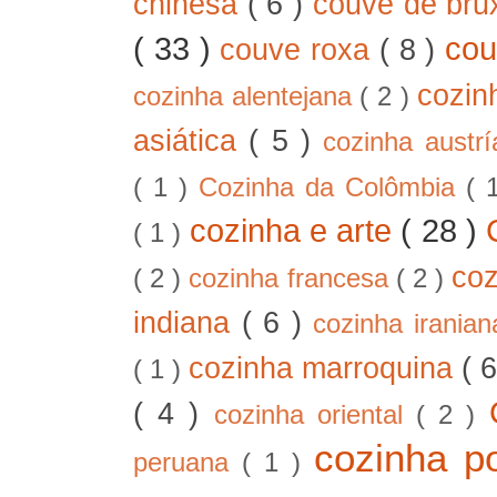
chinesa
( 6 )
couve de bru
( 33 )
cou
couve roxa
( 8 )
cozin
cozinha alentejana
( 2 )
asiática
( 5 )
cozinha austr
( 1 )
Cozinha da Colômbia
( 
cozinha e arte
( 28 )
( 1 )
co
( 2 )
cozinha francesa
( 2 )
indiana
( 6 )
cozinha irania
cozinha marroquina
( 
( 1 )
( 4 )
cozinha oriental
( 2 )
cozinha p
peruana
( 1 )