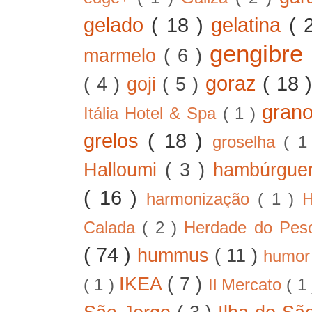
gelado
( 18 )
gelatina
( 
gengibre
marmelo
( 6 )
goraz
( 18 
( 4 )
goji
( 5 )
gran
Itália Hotel & Spa
( 1 )
grelos
( 18 )
groselha
( 1
Halloumi
( 3 )
hambúrgue
( 16 )
harmonização
( 1 )
H
Calada
( 2 )
Herdade do Pe
( 74 )
hummus
( 11 )
humo
IKEA
( 7 )
( 1 )
Il Mercato
( 1