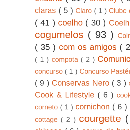
claras
( 5 )
Claro
( 1 )
Clube 
( 41 )
coelho
( 30 )
Coel
cogumelos
( 93 )
Co
( 35 )
com os amigos
( 
Comunic
( 1 )
compota
( 2 )
concurso
( 1 )
Concurso Pastéi
( 9 )
Conservas Nero
( 3 )
Cook & Lifestyle
( 6 )
coo
cornichon
( 6 )
corneto
( 1 )
courgette
cottage
( 2 )