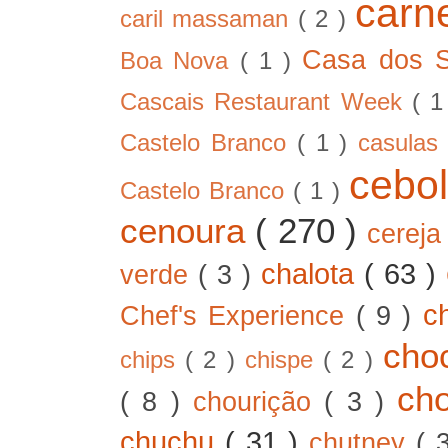
car
caril massaman
( 2 )
Casa dos 
Boa Nova
( 1 )
Cascais Restaurant Week
( 
Castelo Branco
( 1 )
casula
cebo
Castelo Branco
( 1 )
cenoura
( 270 )
cerej
chalota
( 63 )
verde
( 3 )
c
Chef's Experience
( 9 )
cho
chips
( 2 )
chispe
( 2 )
ch
( 8 )
chourição
( 3 )
chuchu
( 31 )
chutney
( 