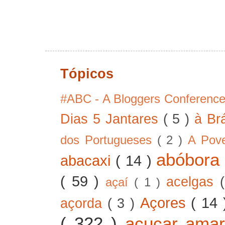
Tópicos
#ABC - A Bloggers Conferenc
Dias 5 Jantares
( 5 )
à Br
dos Portugueses
( 2 )
A Pov
abóbor
abacaxi
( 14 )
( 59 )
acelgas
açaí
( 1 )
Açores
( 14
açorda
( 3 )
( 322 )
açucar ama