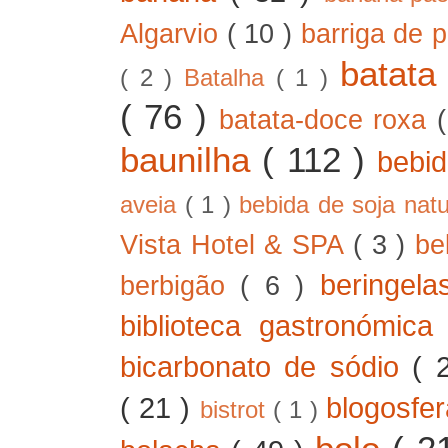
Algarvio
( 10 )
barriga de 
batat
( 2 )
Batalha
( 1 )
( 76 )
batata-doce roxa
baunilha
( 112 )
bebi
aveia
( 1 )
bebida de soja nat
Vista Hotel & SPA
( 3 )
be
beringel
berbigão
( 6 )
biblioteca gastronómic
bicarbonato de sódio
( 
( 21 )
blogosfe
bistrot
( 1 )