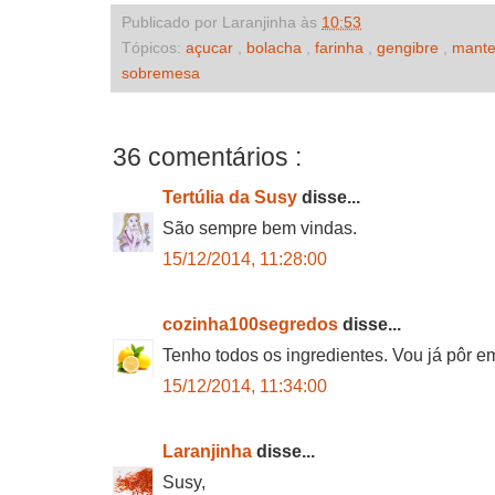
Publicado por Laranjinha às
10:53
Tópicos:
açucar
,
bolacha
,
farinha
,
gengibre
,
mant
sobremesa
36 comentários :
Tertúlia da Susy
disse...
São sempre bem vindas.
15/12/2014, 11:28:00
cozinha100segredos
disse...
Tenho todos os ingredientes. Vou já pôr em
15/12/2014, 11:34:00
Laranjinha
disse...
Susy,