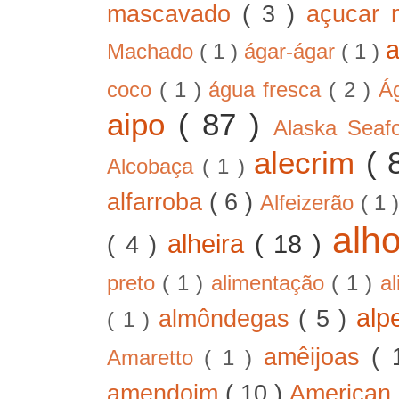
mascavado
( 3 )
açucar
Machado
( 1 )
ágar-ágar
( 1 )
coco
( 1 )
água fresca
( 2 )
Á
aipo
( 87 )
Alaska Sea
alecrim
( 
Alcobaça
( 1 )
alfarroba
( 6 )
Alfeizerão
( 1 
alh
alheira
( 18 )
( 4 )
preto
( 1 )
alimentação
( 1 )
a
alp
almôndegas
( 5 )
( 1 )
amêijoas
( 
Amaretto
( 1 )
amendoim
( 10 )
American