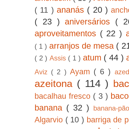
ananás
( 20 )
( 11 )
anc
( 23 )
aniversários
( 
aproveitamentos
( 22 )
arranjos de mesa
( 2
( 1 )
atum
( 44 )
( 2 )
Assis
( 1 )
Ayam
( 6 )
Aviz
( 2 )
aze
azeitona
( 114 )
ba
bac
bacalhau fresco
( 3 )
banana
( 32 )
banana-pã
Algarvio
( 10 )
barriga de 