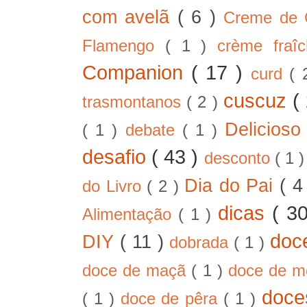
com avelã
( 6 )
Creme de
Flamengo
( 1 )
crème fra
Companion
( 17 )
curd
( 
cuscuz
(
trasmontanos
( 2 )
Delicios
( 1 )
debate
( 1 )
desafio
( 43 )
desconto
( 1 
Dia do Pai
( 4
do Livro
( 2 )
dicas
( 3
Alimentação
( 1 )
doc
DIY
( 11 )
dobrada
( 1 )
doce de maçã
( 1 )
doce de 
doc
( 1 )
doce de pêra
( 1 )