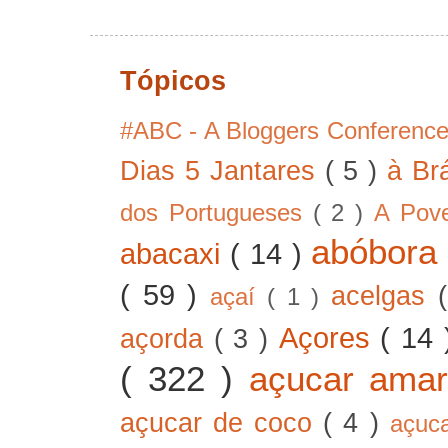
Tópicos
#ABC - A Bloggers Conferenc
Dias 5 Jantares
( 5 )
à Br
dos Portugueses
( 2 )
A Pov
abóbor
abacaxi
( 14 )
( 59 )
acelgas
açaí
( 1 )
Açores
( 14
açorda
( 3 )
( 322 )
açucar ama
açucar de coco
( 4 )
açuc