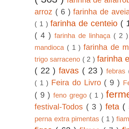
arroz
( 6 )
farinha de ave
farinha de centeio
( 
( 1 )
( 4 )
farinha de linhaça
( 2 
farinha de m
mandioca
( 1 )
farinha 
trigo sarraceno
( 2 )
( 22 )
favas
( 23 )
febras
Feira do Livro
( 9 )
( 1 )
F
ferm
( 9 )
feno grego
( 1 )
feta
(
festival-Todos
( 3 )
perna extra pimentas
( 1 )
fia