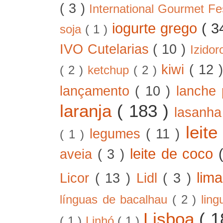
( 3 )
International Gourmet Fe
iogurte grego
( 3
soja
( 1 )
IVO Cutelarias
( 10 )
Izido
kiwi
( 12 
( 2 )
ketchup
( 2 )
lançamento
( 10 )
lanche 
laranja
( 183 )
lasanh
leit
legumes
( 11 )
( 1 )
leite de coco
aveia
( 3 )
lim
Licor
( 13 )
Lidl
( 3 )
línguas de bacalhau
( 2 )
lin
Lisboa
( 
( 1 )
Linhó
( 1 )