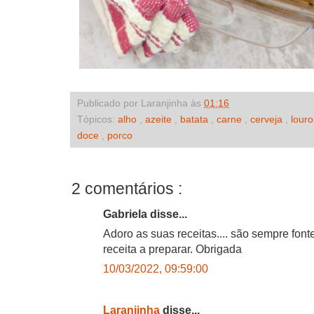
Publicado por Laranjinha às
01:16
Tópicos:
alho
,
azeite
,
batata
,
carne
,
cerveja
,
lour
doce
,
porco
2 comentários :
Gabriela disse...
Adoro as suas receitas.... são sempre fon
receita a preparar. Obrigada
10/03/2022, 09:59:00
Laranjinha
disse...