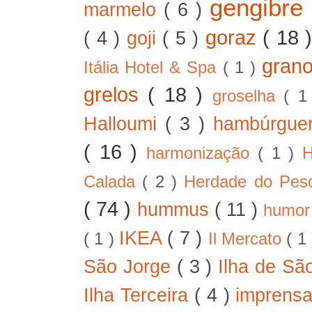
gengibre
marmelo
( 6 )
goraz
( 18 
( 4 )
goji
( 5 )
gran
Itália Hotel & Spa
( 1 )
grelos
( 18 )
groselha
( 1
Halloumi
( 3 )
hambúrgue
( 16 )
harmonização
( 1 )
H
Calada
( 2 )
Herdade do Pe
( 74 )
hummus
( 11 )
humo
IKEA
( 7 )
( 1 )
Il Mercato
( 1
São Jorge
( 3 )
Ilha de Sã
Ilha Terceira
( 4 )
imprens