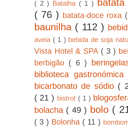
batat
( 2 )
Batalha
( 1 )
( 76 )
batata-doce roxa
baunilha
( 112 )
bebi
aveia
( 1 )
bebida de soja nat
Vista Hotel & SPA
( 3 )
be
beringel
berbigão
( 6 )
biblioteca gastronómic
bicarbonato de sódio
( 
( 21 )
blogosfe
bistrot
( 1 )
bolo
( 2
bolacha
( 49 )
( 3 )
Bolonha
( 11 )
bombo