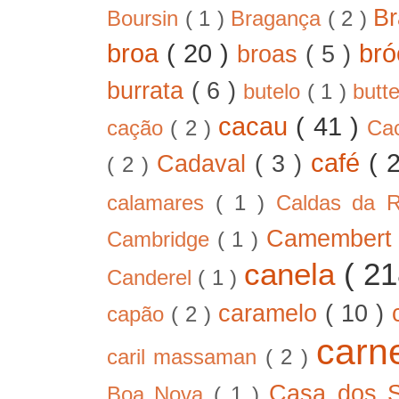
B
Boursin
( 1 )
Bragança
( 2 )
broa
( 20 )
bró
broas
( 5 )
burrata
( 6 )
butelo
( 1 )
butt
cacau
( 41 )
cação
( 2 )
Ca
café
( 
Cadaval
( 3 )
( 2 )
calamares
( 1 )
Caldas da 
Camember
Cambridge
( 1 )
canela
( 2
Canderel
( 1 )
caramelo
( 10 )
capão
( 2 )
car
caril massaman
( 2 )
Casa dos 
Boa Nova
( 1 )