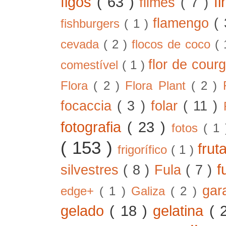
figos
( 63 )
f
filmes
( 7 )
flamengo
(
fishburgers
( 1 )
cevada
( 2 )
flocos de coco
(
flor de cour
comestível
( 1 )
Flora
( 2 )
Flora Plant
( 2 )
focaccia
( 3 )
folar
( 11 )
fotografia
( 23 )
fotos
( 1
( 153 )
frut
frigorífico
( 1 )
f
silvestres
( 8 )
Fula
( 7 )
gar
edge+
( 1 )
Galiza
( 2 )
gelado
( 18 )
gelatina
( 