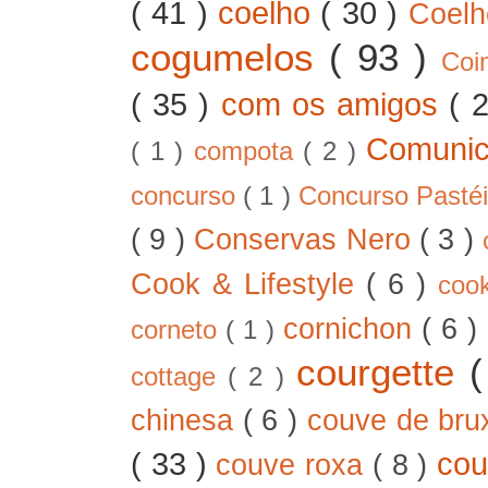
( 41 )
coelho
( 30 )
Coel
cogumelos
( 93 )
Co
( 35 )
com os amigos
( 
Comunic
( 1 )
compota
( 2 )
concurso
( 1 )
Concurso Pastéi
( 9 )
Conservas Nero
( 3 )
Cook & Lifestyle
( 6 )
coo
cornichon
( 6 )
corneto
( 1 )
courgette
cottage
( 2 )
chinesa
( 6 )
couve de bru
( 33 )
cou
couve roxa
( 8 )