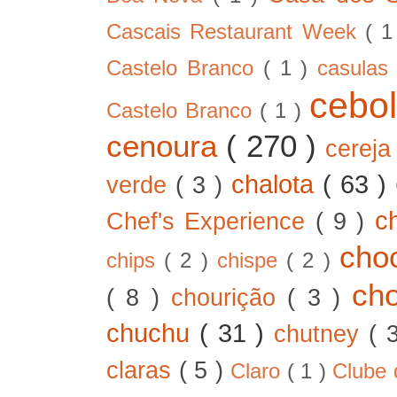
Cascais Restaurant Week
( 
Castelo Branco
( 1 )
casula
cebo
Castelo Branco
( 1 )
cenoura
( 270 )
cerej
chalota
( 63 )
verde
( 3 )
c
Chef's Experience
( 9 )
cho
chips
( 2 )
chispe
( 2 )
ch
( 8 )
chourição
( 3 )
chuchu
( 31 )
chutney
( 
claras
( 5 )
Claro
( 1 )
Clube 