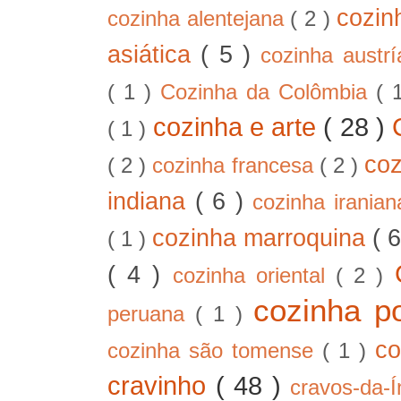
cozin
cozinha alentejana
( 2 )
asiática
( 5 )
cozinha austr
( 1 )
Cozinha da Colômbia
( 
cozinha e arte
( 28 )
( 1 )
co
( 2 )
cozinha francesa
( 2 )
indiana
( 6 )
cozinha irania
cozinha marroquina
( 
( 1 )
( 4 )
cozinha oriental
( 2 )
cozinha p
peruana
( 1 )
co
cozinha são tomense
( 1 )
cravinho
( 48 )
cravos-da-