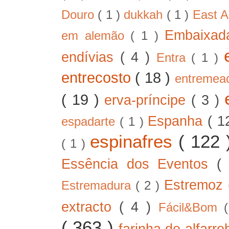
Douro
( 1 )
dukkah
( 1 )
East A
Embaixad
em alemão
( 1 )
endívias
( 4 )
Entra
( 1 )
entrecosto
( 18 )
entreme
( 19 )
erva-príncipe
( 3 )
Espanha
( 1
espadarte
( 1 )
espinafres
( 122
( 1 )
Essência dos Eventos
(
Estremoz
Estremadura
( 2 )
extracto
( 4 )
Fácil&Bom
( 363 )
farinha de alfarr