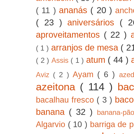
ananás
( 20 )
( 11 )
anc
( 23 )
aniversários
( 
aproveitamentos
( 22 )
arranjos de mesa
( 2
( 1 )
atum
( 44 )
( 2 )
Assis
( 1 )
Ayam
( 6 )
Aviz
( 2 )
aze
azeitona
( 114 )
ba
bac
bacalhau fresco
( 3 )
banana
( 32 )
banana-pã
Algarvio
( 10 )
barriga de 