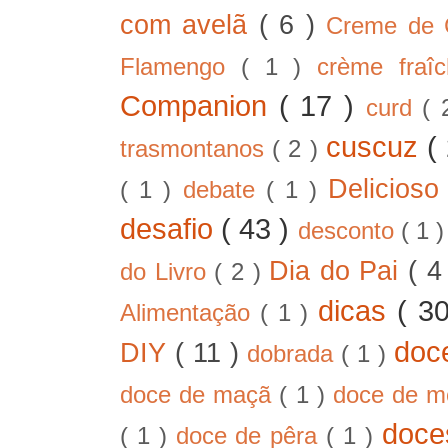
com avelã
( 6 )
Creme de
Flamengo
( 1 )
crème fra
Companion
( 17 )
curd
( 
cuscuz
(
trasmontanos
( 2 )
Delicios
( 1 )
debate
( 1 )
desafio
( 43 )
desconto
( 1 
Dia do Pai
( 4
do Livro
( 2 )
dicas
( 3
Alimentação
( 1 )
doc
DIY
( 11 )
dobrada
( 1 )
doce de maçã
( 1 )
doce de 
doc
( 1 )
doce de pêra
( 1 )