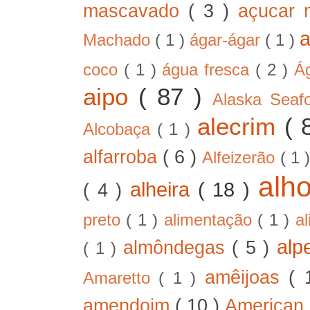
mascavado
( 3 )
açucar
Machado
( 1 )
ágar-ágar
( 1 )
coco
( 1 )
água fresca
( 2 )
Á
aipo
( 87 )
Alaska Sea
alecrim
( 
Alcobaça
( 1 )
alfarroba
( 6 )
Alfeizerão
( 1 
alh
alheira
( 18 )
( 4 )
preto
( 1 )
alimentação
( 1 )
a
alp
almôndegas
( 5 )
( 1 )
amêijoas
( 
Amaretto
( 1 )
amendoim
( 10 )
American