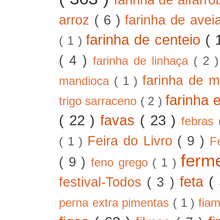
arroz
( 6 )
farinha de ave
farinha de centeio
( 
( 1 )
( 4 )
farinha de linhaça
( 2 
farinha de m
mandioca
( 1 )
farinha 
trigo sarraceno
( 2 )
( 22 )
favas
( 23 )
febras
Feira do Livro
( 9 )
( 1 )
F
ferm
( 9 )
feno grego
( 1 )
feta
(
festival-Todos
( 3 )
perna extra pimentas
( 1 )
fia