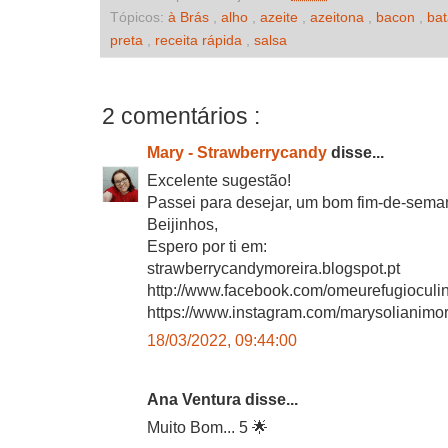
Tópicos:
à Brás
,
alho
,
azeite
,
azeitona
,
bacon
,
ba
preta
,
receita rápida
,
salsa
2 comentários :
Mary - Strawberrycandy
disse...
Excelente sugestão!
Passei para desejar, um bom fim-de-sema
Beijinhos,
Espero por ti em:
strawberrycandymoreira.blogspot.pt
http://www.facebook.com/omeurefugioculin
https://www.instagram.com/marysolianimor
18/03/2022, 09:44:00
Ana Ventura disse...
Muito Bom... 5 🌟