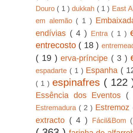
Douro
( 1 )
dukkah
( 1 )
East A
Embaixad
em alemão
( 1 )
endívias
( 4 )
Entra
( 1 )
entrecosto
( 18 )
entreme
( 19 )
erva-príncipe
( 3 )
Espanha
( 1
espadarte
( 1 )
espinafres
( 122
( 1 )
Essência dos Eventos
(
Estremoz
Estremadura
( 2 )
extracto
( 4 )
Fácil&Bom
( 363 )
farinha de alfarr