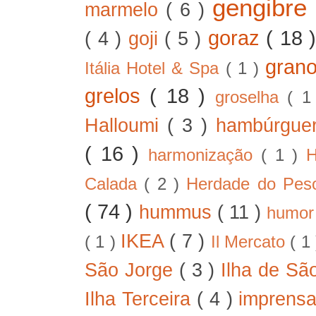
gengibre
marmelo
( 6 )
goraz
( 18 
( 4 )
goji
( 5 )
gran
Itália Hotel & Spa
( 1 )
grelos
( 18 )
groselha
( 1
Halloumi
( 3 )
hambúrgue
( 16 )
harmonização
( 1 )
H
Calada
( 2 )
Herdade do Pe
( 74 )
hummus
( 11 )
humo
IKEA
( 7 )
( 1 )
Il Mercato
( 1
São Jorge
( 3 )
Ilha de Sã
Ilha Terceira
( 4 )
imprens