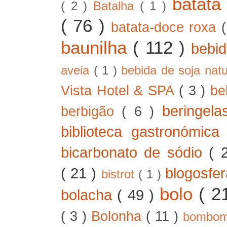
batat
( 2 )
Batalha
( 1 )
( 76 )
batata-doce roxa
baunilha
( 112 )
bebi
aveia
( 1 )
bebida de soja nat
Vista Hotel & SPA
( 3 )
be
beringel
berbigão
( 6 )
biblioteca gastronómic
bicarbonato de sódio
( 
( 21 )
blogosfe
bistrot
( 1 )
bolo
( 2
bolacha
( 49 )
( 3 )
Bolonha
( 11 )
bombo