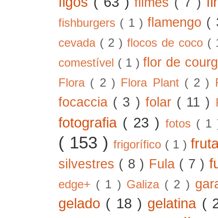
figos
( 63 )
f
filmes
( 7 )
flamengo
(
fishburgers
( 1 )
cevada
( 2 )
flocos de coco
(
flor de cour
comestível
( 1 )
Flora
( 2 )
Flora Plant
( 2 )
focaccia
( 3 )
folar
( 11 )
fotografia
( 23 )
fotos
( 1
( 153 )
frut
frigorífico
( 1 )
f
silvestres
( 8 )
Fula
( 7 )
gar
edge+
( 1 )
Galiza
( 2 )
gelado
( 18 )
gelatina
( 