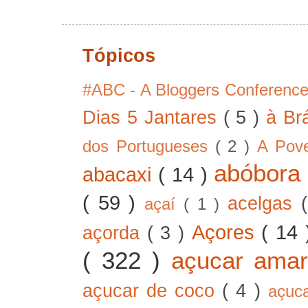
Tópicos
#ABC - A Bloggers Conferenc
Dias 5 Jantares
( 5 )
à Br
dos Portugueses
( 2 )
A Pov
abóbor
abacaxi
( 14 )
( 59 )
acelgas
açaí
( 1 )
Açores
( 14
açorda
( 3 )
( 322 )
açucar ama
açucar de coco
( 4 )
açuc