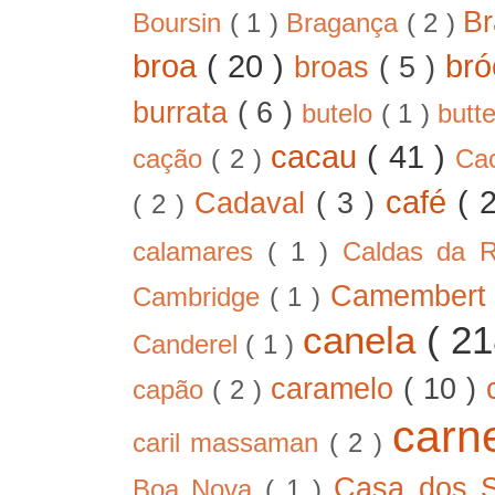
B
Boursin
( 1 )
Bragança
( 2 )
broa
( 20 )
bró
broas
( 5 )
burrata
( 6 )
butelo
( 1 )
butt
cacau
( 41 )
cação
( 2 )
Ca
café
( 
Cadaval
( 3 )
( 2 )
calamares
( 1 )
Caldas da 
Camember
Cambridge
( 1 )
canela
( 2
Canderel
( 1 )
caramelo
( 10 )
capão
( 2 )
car
caril massaman
( 2 )
Casa dos 
Boa Nova
( 1 )