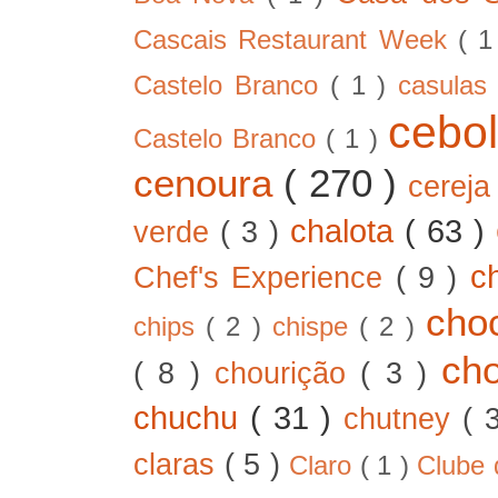
Cascais Restaurant Week
( 
Castelo Branco
( 1 )
casula
cebo
Castelo Branco
( 1 )
cenoura
( 270 )
cerej
chalota
( 63 )
verde
( 3 )
c
Chef's Experience
( 9 )
cho
chips
( 2 )
chispe
( 2 )
ch
( 8 )
chourição
( 3 )
chuchu
( 31 )
chutney
( 
claras
( 5 )
Claro
( 1 )
Clube 