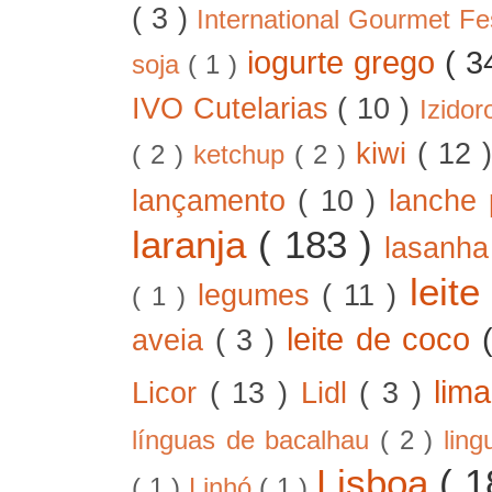
( 3 )
International Gourmet Fe
iogurte grego
( 3
soja
( 1 )
IVO Cutelarias
( 10 )
Izido
kiwi
( 12 
( 2 )
ketchup
( 2 )
lançamento
( 10 )
lanche 
laranja
( 183 )
lasanh
leit
legumes
( 11 )
( 1 )
leite de coco
aveia
( 3 )
lim
Licor
( 13 )
Lidl
( 3 )
línguas de bacalhau
( 2 )
lin
Lisboa
( 
( 1 )
Linhó
( 1 )