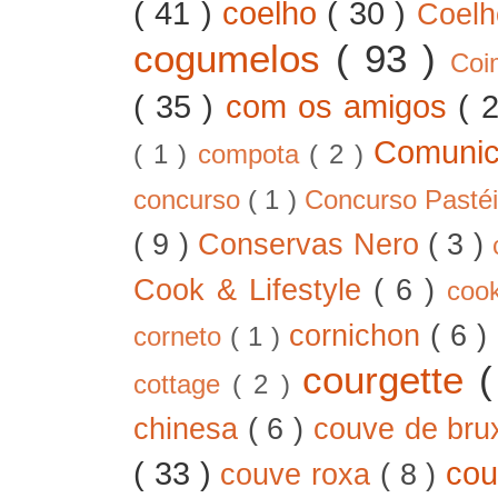
( 41 )
coelho
( 30 )
Coel
cogumelos
( 93 )
Co
( 35 )
com os amigos
( 
Comunic
( 1 )
compota
( 2 )
concurso
( 1 )
Concurso Pastéi
( 9 )
Conservas Nero
( 3 )
Cook & Lifestyle
( 6 )
coo
cornichon
( 6 )
corneto
( 1 )
courgette
cottage
( 2 )
chinesa
( 6 )
couve de bru
( 33 )
cou
couve roxa
( 8 )