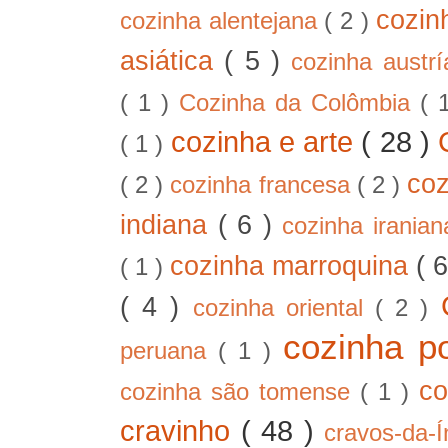
cozin
cozinha alentejana
( 2 )
asiática
( 5 )
cozinha austr
( 1 )
Cozinha da Colômbia
( 
cozinha e arte
( 28 )
( 1 )
co
( 2 )
cozinha francesa
( 2 )
indiana
( 6 )
cozinha irania
cozinha marroquina
( 
( 1 )
( 4 )
cozinha oriental
( 2 )
cozinha p
peruana
( 1 )
co
cozinha são tomense
( 1 )
cravinho
( 48 )
cravos-da-