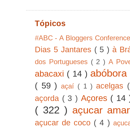
Tópicos
#ABC - A Bloggers Conferenc
Dias 5 Jantares
( 5 )
à Br
dos Portugueses
( 2 )
A Pov
abóbor
abacaxi
( 14 )
( 59 )
acelgas
açaí
( 1 )
Açores
( 14
açorda
( 3 )
( 322 )
açucar ama
açucar de coco
( 4 )
açuc