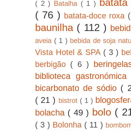
batat
( 2 )
Batalha
( 1 )
( 76 )
batata-doce roxa
baunilha
( 112 )
bebi
aveia
( 1 )
bebida de soja nat
Vista Hotel & SPA
( 3 )
be
beringel
berbigão
( 6 )
biblioteca gastronómic
bicarbonato de sódio
( 
( 21 )
blogosfe
bistrot
( 1 )
bolo
( 2
bolacha
( 49 )
( 3 )
Bolonha
( 11 )
bombo