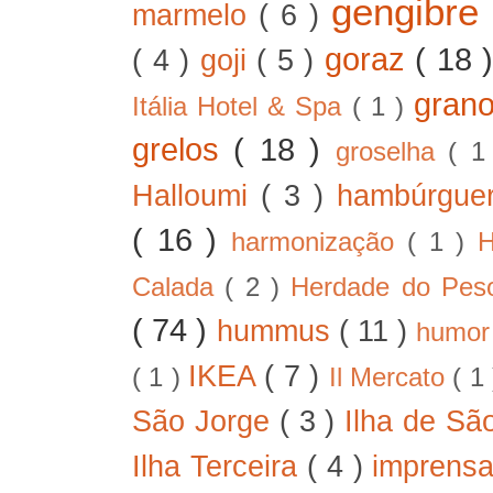
gengibre
marmelo
( 6 )
goraz
( 18 
( 4 )
goji
( 5 )
gran
Itália Hotel & Spa
( 1 )
grelos
( 18 )
groselha
( 1
Halloumi
( 3 )
hambúrgue
( 16 )
harmonização
( 1 )
H
Calada
( 2 )
Herdade do Pe
( 74 )
hummus
( 11 )
humo
IKEA
( 7 )
( 1 )
Il Mercato
( 1
São Jorge
( 3 )
Ilha de Sã
Ilha Terceira
( 4 )
imprens