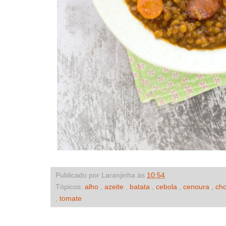
Publicado por Laranjinha às
10:54
Tópicos:
alho
,
azeite
,
batata
,
cebola
,
cenoura
,
ch
,
tomate