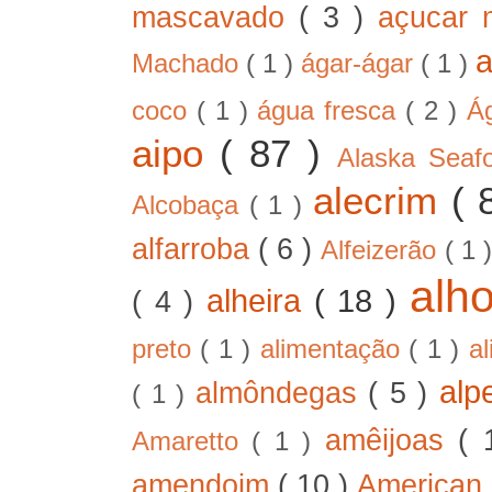
mascavado
( 3 )
açucar
Machado
( 1 )
ágar-ágar
( 1 )
coco
( 1 )
água fresca
( 2 )
Á
aipo
( 87 )
Alaska Sea
alecrim
( 
Alcobaça
( 1 )
alfarroba
( 6 )
Alfeizerão
( 1 
alh
alheira
( 18 )
( 4 )
preto
( 1 )
alimentação
( 1 )
a
alp
almôndegas
( 5 )
( 1 )
amêijoas
( 
Amaretto
( 1 )
amendoim
( 10 )
American