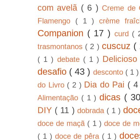
com avelã
( 6 )
Creme de
Flamengo
( 1 )
crème fra
Companion
( 17 )
curd
( 
cuscuz
(
trasmontanos
( 2 )
Delicios
( 1 )
debate
( 1 )
desafio
( 43 )
desconto
( 1 
Dia do Pai
( 4
do Livro
( 2 )
dicas
( 3
Alimentação
( 1 )
doc
DIY
( 11 )
dobrada
( 1 )
doce de maçã
( 1 )
doce de 
doc
( 1 )
doce de pêra
( 1 )