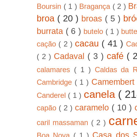
B
Boursin
( 1 )
Bragança
( 2 )
broa
( 20 )
bró
broas
( 5 )
burrata
( 6 )
butelo
( 1 )
butt
cacau
( 41 )
cação
( 2 )
Ca
café
( 
Cadaval
( 3 )
( 2 )
calamares
( 1 )
Caldas da 
Camember
Cambridge
( 1 )
canela
( 2
Canderel
( 1 )
caramelo
( 10 )
capão
( 2 )
car
caril massaman
( 2 )
Casa dos 
Boa Nova
( 1 )