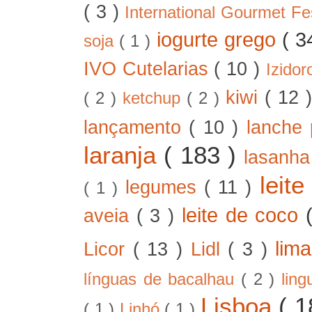
( 3 )
International Gourmet Fe
iogurte grego
( 3
soja
( 1 )
IVO Cutelarias
( 10 )
Izido
kiwi
( 12 
( 2 )
ketchup
( 2 )
lançamento
( 10 )
lanche 
laranja
( 183 )
lasanh
leit
legumes
( 11 )
( 1 )
leite de coco
aveia
( 3 )
lim
Licor
( 13 )
Lidl
( 3 )
línguas de bacalhau
( 2 )
lin
Lisboa
( 
( 1 )
Linhó
( 1 )