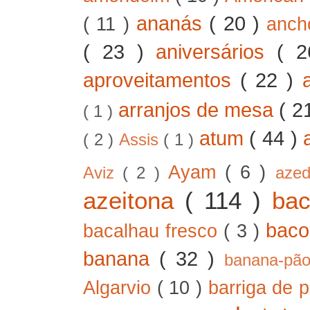
ananás
( 20 )
( 11 )
anc
( 23 )
aniversários
( 
aproveitamentos
( 22 )
arranjos de mesa
( 2
( 1 )
atum
( 44 )
( 2 )
Assis
( 1 )
Ayam
( 6 )
Aviz
( 2 )
aze
azeitona
( 114 )
ba
bac
bacalhau fresco
( 3 )
banana
( 32 )
banana-pã
Algarvio
( 10 )
barriga de 