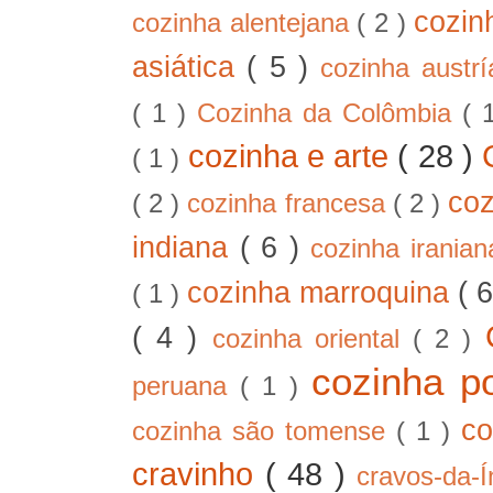
cozin
cozinha alentejana
( 2 )
asiática
( 5 )
cozinha austr
( 1 )
Cozinha da Colômbia
( 
cozinha e arte
( 28 )
( 1 )
co
( 2 )
cozinha francesa
( 2 )
indiana
( 6 )
cozinha irania
cozinha marroquina
( 
( 1 )
( 4 )
cozinha oriental
( 2 )
cozinha p
peruana
( 1 )
co
cozinha são tomense
( 1 )
cravinho
( 48 )
cravos-da-