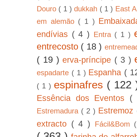
Douro
( 1 )
dukkah
( 1 )
East A
Embaixad
em alemão
( 1 )
endívias
( 4 )
Entra
( 1 )
entrecosto
( 18 )
entreme
( 19 )
erva-príncipe
( 3 )
Espanha
( 1
espadarte
( 1 )
espinafres
( 122
( 1 )
Essência dos Eventos
(
Estremoz
Estremadura
( 2 )
extracto
( 4 )
Fácil&Bom
( 363 )
farinha de alfarr