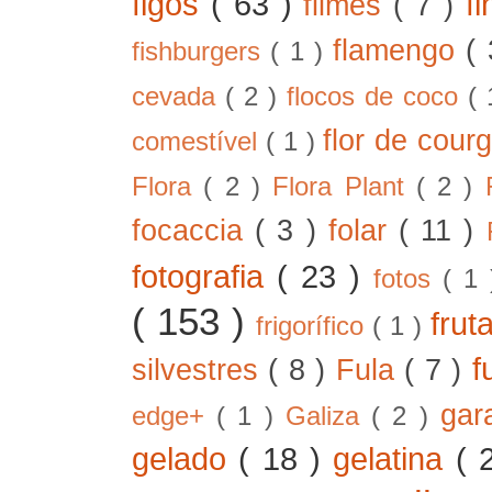
figos
( 63 )
f
filmes
( 7 )
flamengo
(
fishburgers
( 1 )
cevada
( 2 )
flocos de coco
(
flor de cour
comestível
( 1 )
Flora
( 2 )
Flora Plant
( 2 )
focaccia
( 3 )
folar
( 11 )
fotografia
( 23 )
fotos
( 1
( 153 )
frut
frigorífico
( 1 )
f
silvestres
( 8 )
Fula
( 7 )
gar
edge+
( 1 )
Galiza
( 2 )
gelado
( 18 )
gelatina
( 