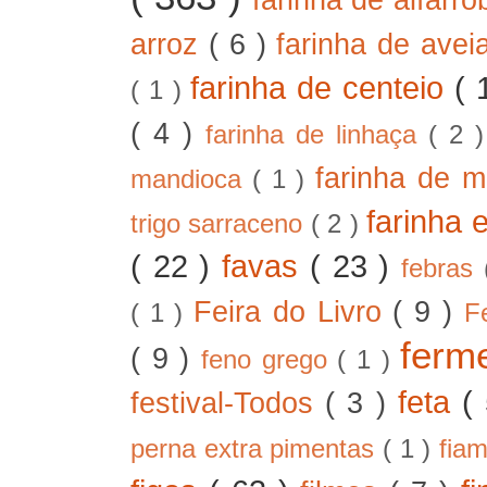
arroz
( 6 )
farinha de ave
farinha de centeio
( 
( 1 )
( 4 )
farinha de linhaça
( 2 
farinha de m
mandioca
( 1 )
farinha 
trigo sarraceno
( 2 )
( 22 )
favas
( 23 )
febras
Feira do Livro
( 9 )
( 1 )
F
ferm
( 9 )
feno grego
( 1 )
feta
(
festival-Todos
( 3 )
perna extra pimentas
( 1 )
fia