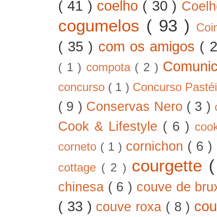
( 41 )
coelho
( 30 )
Coel
cogumelos
( 93 )
Co
( 35 )
com os amigos
( 
Comunic
( 1 )
compota
( 2 )
concurso
( 1 )
Concurso Pastéi
( 9 )
Conservas Nero
( 3 )
Cook & Lifestyle
( 6 )
coo
cornichon
( 6 )
corneto
( 1 )
courgette
cottage
( 2 )
chinesa
( 6 )
couve de bru
( 33 )
cou
couve roxa
( 8 )