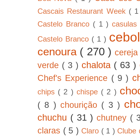
Cascais Restaurant Week
( 
Castelo Branco
( 1 )
casula
cebo
Castelo Branco
( 1 )
cenoura
( 270 )
cerej
chalota
( 63 )
verde
( 3 )
c
Chef's Experience
( 9 )
cho
chips
( 2 )
chispe
( 2 )
ch
( 8 )
chourição
( 3 )
chuchu
( 31 )
chutney
( 
claras
( 5 )
Claro
( 1 )
Clube 