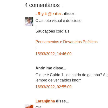
4 comentários :
- R y k @ r d o -
disse...
O aspeto visual é delicioso
.
Saudações cordiais
.
Pensamentos e Devaneios Poéticos
.
15/03/2022, 14:46:00
Anónimo disse...
O que é Caldo 1L de caldo de galinha? A
lembro de ver caldos knorr
16/03/2022, 02:55:00
Laranjinha
disse...
Olá,