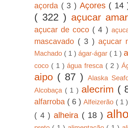
Açores
( 14
açorda
( 3 )
( 322 )
açucar ama
açucar de coco
( 4 )
açuc
mascavado
( 3 )
açucar
Machado
( 1 )
ágar-ágar
( 1 )
coco
( 1 )
água fresca
( 2 )
Á
aipo
( 87 )
Alaska Sea
alecrim
( 
Alcobaça
( 1 )
alfarroba
( 6 )
Alfeizerão
( 1 
alh
alheira
( 18 )
( 4 )
preto
( 1 )
alimentação
( 1 )
a