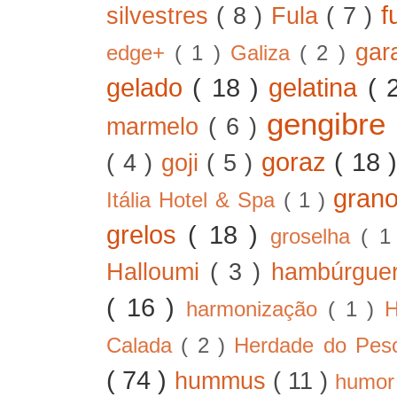
f
silvestres
( 8 )
Fula
( 7 )
gar
edge+
( 1 )
Galiza
( 2 )
gelado
( 18 )
gelatina
( 
gengibre
marmelo
( 6 )
goraz
( 18 
( 4 )
goji
( 5 )
gran
Itália Hotel & Spa
( 1 )
grelos
( 18 )
groselha
( 1
Halloumi
( 3 )
hambúrgue
( 16 )
harmonização
( 1 )
H
Calada
( 2 )
Herdade do Pe
( 74 )
hummus
( 11 )
humo