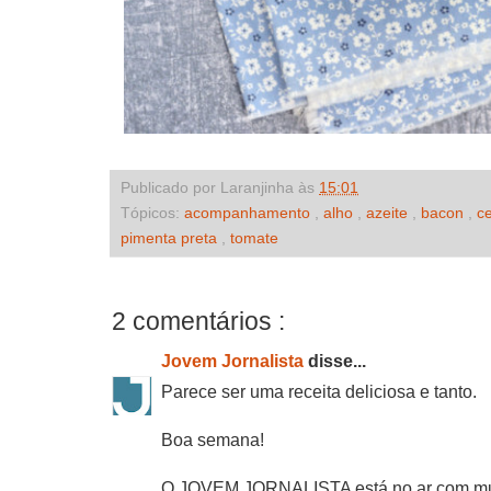
Publicado por Laranjinha às
15:01
Tópicos:
acompanhamento
,
alho
,
azeite
,
bacon
,
c
pimenta preta
,
tomate
2 comentários :
Jovem Jornalista
disse...
Parece ser uma receita deliciosa e tanto.
Boa semana!
O JOVEM JORNALISTA está no ar com mui