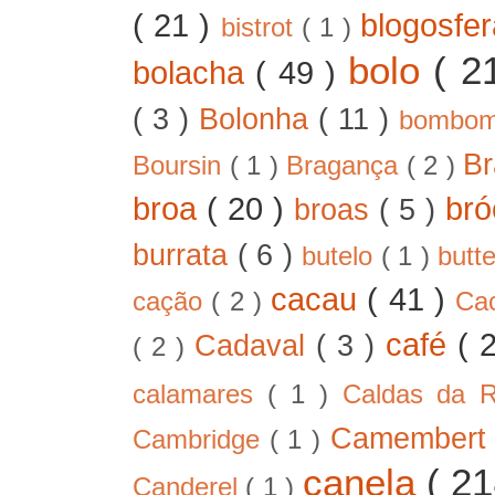
( 21 )
blogosfe
bistrot
( 1 )
bolo
( 2
bolacha
( 49 )
( 3 )
Bolonha
( 11 )
bombo
B
Boursin
( 1 )
Bragança
( 2 )
broa
( 20 )
bró
broas
( 5 )
burrata
( 6 )
butelo
( 1 )
butt
cacau
( 41 )
cação
( 2 )
Ca
café
( 
Cadaval
( 3 )
( 2 )
calamares
( 1 )
Caldas da 
Camember
Cambridge
( 1 )
canela
( 2
Canderel
( 1 )