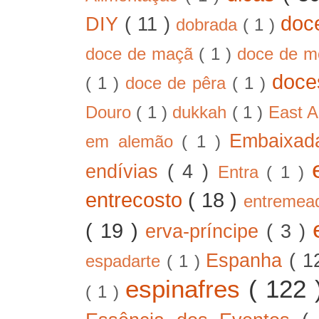
doc
DIY
( 11 )
dobrada
( 1 )
doce de maçã
( 1 )
doce de 
doc
( 1 )
doce de pêra
( 1 )
Douro
( 1 )
dukkah
( 1 )
East A
Embaixad
em alemão
( 1 )
endívias
( 4 )
Entra
( 1 )
entrecosto
( 18 )
entreme
( 19 )
erva-príncipe
( 3 )
Espanha
( 1
espadarte
( 1 )
espinafres
( 122
( 1 )