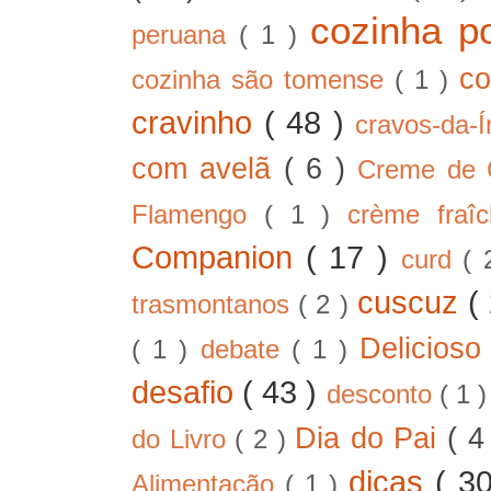
cozinha p
peruana
( 1 )
co
cozinha são tomense
( 1 )
cravinho
( 48 )
cravos-da-
com avelã
( 6 )
Creme de
Flamengo
( 1 )
crème fra
Companion
( 17 )
curd
( 
cuscuz
(
trasmontanos
( 2 )
Delicios
( 1 )
debate
( 1 )
desafio
( 43 )
desconto
( 1 
Dia do Pai
( 4
do Livro
( 2 )
dicas
( 3
Alimentação
( 1 )