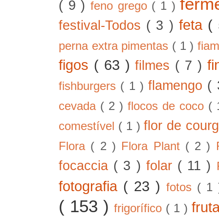
ferm
( 9 )
feno grego
( 1 )
feta
(
festival-Todos
( 3 )
perna extra pimentas
( 1 )
fia
figos
( 63 )
f
filmes
( 7 )
flamengo
(
fishburgers
( 1 )
cevada
( 2 )
flocos de coco
(
flor de cour
comestível
( 1 )
Flora
( 2 )
Flora Plant
( 2 )
focaccia
( 3 )
folar
( 11 )
fotografia
( 23 )
fotos
( 1
( 153 )
frut
frigorífico
( 1 )