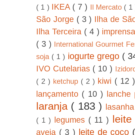
IKEA
( 7 )
( 1 )
Il Mercato
( 1
São Jorge
( 3 )
Ilha de Sã
Ilha Terceira
( 4 )
imprens
( 3 )
International Gourmet Fe
iogurte grego
( 3
soja
( 1 )
IVO Cutelarias
( 10 )
Izido
kiwi
( 12 
( 2 )
ketchup
( 2 )
lançamento
( 10 )
lanche 
laranja
( 183 )
lasanh
leit
legumes
( 11 )
( 1 )
leite de coco
aveia
( 3 )