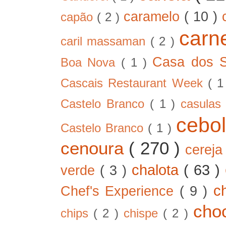
caramelo
( 10 )
capão
( 2 )
car
caril massaman
( 2 )
Casa dos 
Boa Nova
( 1 )
Cascais Restaurant Week
( 
Castelo Branco
( 1 )
casula
cebo
Castelo Branco
( 1 )
cenoura
( 270 )
cerej
chalota
( 63 )
verde
( 3 )
c
Chef's Experience
( 9 )
cho
chips
( 2 )
chispe
( 2 )