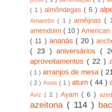
alp
almôndegas
( 5 )
( 1 )
amêijoas
( 
Amaretto
( 1 )
amendoim
( 10 )
American
ananás
( 20 )
( 11 )
anc
( 23 )
aniversários
( 
aproveitamentos
( 22 )
arranjos de mesa
( 2
( 1 )
atum
( 44 )
( 2 )
Assis
( 1 )
Ayam
( 6 )
Aviz
( 2 )
aze
azeitona
( 114 )
ba