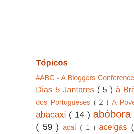
Tópicos
#ABC - A Bloggers Conferenc
Dias 5 Jantares
( 5 )
à Br
dos Portugueses
( 2 )
A Pov
abóbor
abacaxi
( 14 )
( 59 )
acelgas
açaí
( 1 )