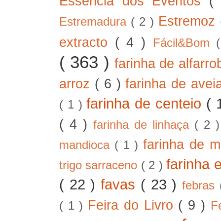
Essência dos Eventos
(
Estremoz
Estremadura
( 2 )
extracto
( 4 )
Fácil&Bom
( 363 )
farinha de alfarr
arroz
( 6 )
farinha de ave
farinha de centeio
( 
( 1 )
( 4 )
farinha de linhaça
( 2 
farinha de m
mandioca
( 1 )
farinha 
trigo sarraceno
( 2 )
( 22 )
favas
( 23 )
febras
Feira do Livro
( 9 )
( 1 )
F