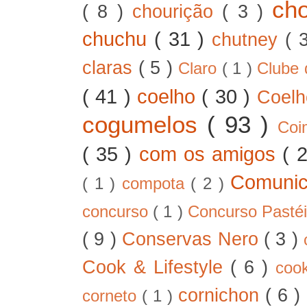
ch
( 8 )
chourição
( 3 )
chuchu
( 31 )
chutney
( 
claras
( 5 )
Claro
( 1 )
Clube 
( 41 )
coelho
( 30 )
Coel
cogumelos
( 93 )
Co
( 35 )
com os amigos
( 
Comunic
( 1 )
compota
( 2 )
concurso
( 1 )
Concurso Pastéi
( 9 )
Conservas Nero
( 3 )
Cook & Lifestyle
( 6 )
coo
cornichon
( 6 )
corneto
( 1 )