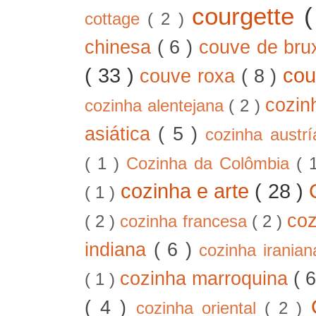
courgette
cottage
( 2 )
chinesa
( 6 )
couve de bru
( 33 )
cou
couve roxa
( 8 )
cozin
cozinha alentejana
( 2 )
asiática
( 5 )
cozinha austr
( 1 )
Cozinha da Colômbia
( 
cozinha e arte
( 28 )
( 1 )
co
( 2 )
cozinha francesa
( 2 )
indiana
( 6 )
cozinha irania
cozinha marroquina
( 
( 1 )
( 4 )
cozinha oriental
( 2 )