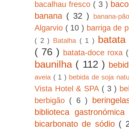
bac
bacalhau fresco
( 3 )
banana
( 32 )
banana-pã
Algarvio
( 10 )
barriga de 
batat
( 2 )
Batalha
( 1 )
( 76 )
batata-doce roxa
baunilha
( 112 )
bebi
aveia
( 1 )
bebida de soja nat
Vista Hotel & SPA
( 3 )
be
beringel
berbigão
( 6 )
biblioteca gastronómic
bicarbonato de sódio
( 