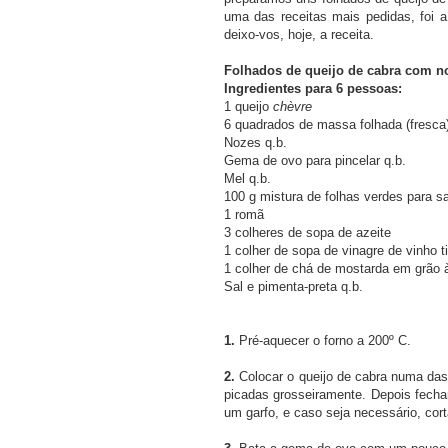
uma das receitas mais pedidas, foi 
deixo-vos, hoje, a receita.
Folhados de queijo de cabra com n
Ingredientes para 6 pessoas:
1 queijo
chèvre
6 quadrados de massa folhada (fresca
Nozes q.b.
Gema de ovo para pincelar q.b.
Mel q.b.
100 g mistura de folhas verdes para sa
1 romã
3 colheres de sopa de azeite
1 colher de sopa de vinagre de vinho t
1 colher de chá de mostarda em grão à
Sal e pimenta-preta q.b.
1.
Pré-aquecer o forno a 200º C.
2.
Colocar o queijo de cabra numa da
picadas grosseiramente. Depois fecha
um garfo, e caso seja necessário, cor