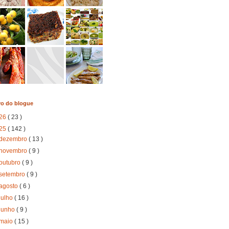
vo do blogue
26
( 23 )
25
( 142 )
dezembro
( 13 )
novembro
( 9 )
outubro
( 9 )
setembro
( 9 )
agosto
( 6 )
julho
( 16 )
junho
( 9 )
maio
( 15 )