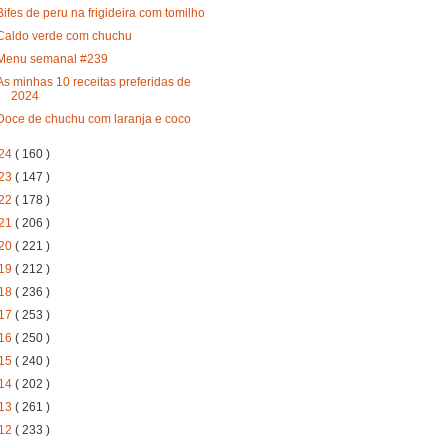
Bifes de peru na frigideira com tomilho
Caldo verde com chuchu
Menu semanal #239
As minhas 10 receitas preferidas de
2024
Doce de chuchu com laranja e coco
24
( 160 )
23
( 147 )
22
( 178 )
21
( 206 )
20
( 221 )
19
( 212 )
18
( 236 )
17
( 253 )
16
( 250 )
15
( 240 )
14
( 202 )
13
( 261 )
12
( 233 )