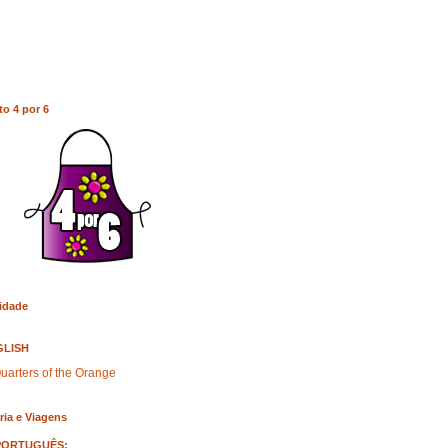
to 4 por 6
idade
GLISH
uarters of the Orange
ria e Viagens
PORTUGUÊS: