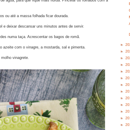
 água, para que fique mais fluída. Pincelar os folhados com a
os ou até a massa folhada ficar dourada.
 e deixar descansar uns minutos antes de servir.
erdes numa taça. Acrescentar os bagos de romã.
►
20
o azeite com o vinagre, a mostarda, sal e pimenta.
►
20
 molho vinagrete.
►
20
►
20
►
20
►
20
►
20
►
20
►
20
►
20
►
20
►
20
►
20