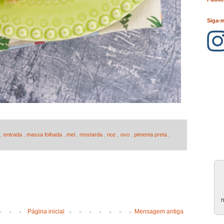
Siga-
e
,
entrada
,
massa folhada
,
mel
,
mostarda
,
noz
,
ovo
,
pimenta preta
,
n
Página inicial
Mensagem antiga