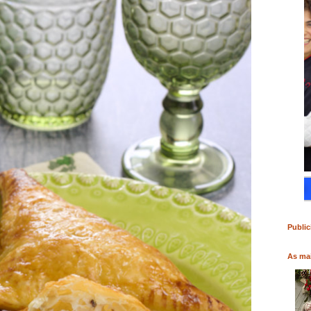
RO
COMPRAR LIVRO
COMPRAR LIVRO
Public
As mai