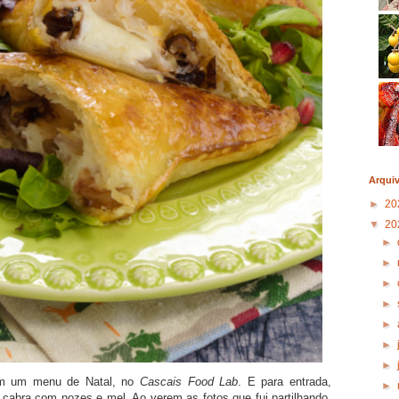
Arqui
►
20
▼
20
►
►
►
►
►
►
►
 um menu de Natal, no
Cascais Food Lab
. E para entrada,
►
 cabra com nozes e mel. Ao verem as fotos que fui partilhando,