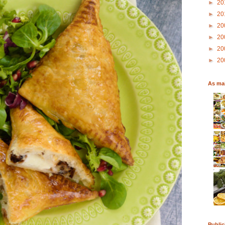
►
20
►
20
►
20
►
20
►
20
►
20
As mai
Public