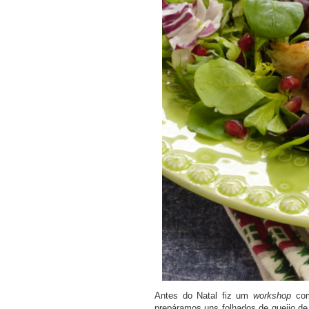
Antes do Natal fiz um
workshop
com
prepáramos uns folhados de queijo de