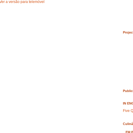
Ver a versão para telemóvel
Projec
Public
IN EN
Five Q
Culiná
EM 