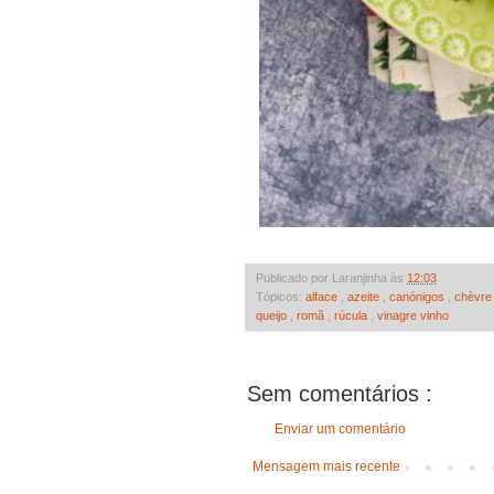
Publicado por Laranjinha às
12:03
Tópicos:
alface
,
azeite
,
canónigos
,
chèvr
queijo
,
romã
,
rúcula
,
vinagre vinho
Sem comentários :
Enviar um comentário
Mensagem mais recente