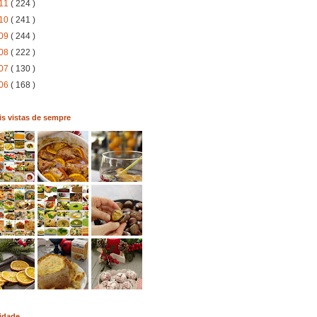
11
( 224 )
10
( 241 )
09
( 244 )
08
( 222 )
07
( 130 )
06
( 168 )
s vistas de sempre
idade