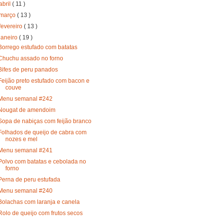
abril
( 11 )
março
( 13 )
fevereiro
( 13 )
janeiro
( 19 )
Borrego estufado com batatas
Chuchu assado no forno
Bifes de peru panados
Feijão preto estufado com bacon e
couve
Menu semanal #242
Nougat de amendoim
Sopa de nabiças com feijão branco
Folhados de queijo de cabra com
nozes e mel
Menu semanal #241
Polvo com batatas e cebolada no
forno
Perna de peru estufada
Menu semanal #240
Bolachas com laranja e canela
Rolo de queijo com frutos secos