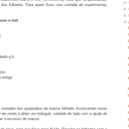
►
a dos folhados. Para quem ficou com vontade de experimentar,
►
►
ozes e mel
▼
)
lada q.b.
into
 antiga
s metades dos quadradros de massa folhada. Acrescentar nozes
r de modo a obter um triângulo, selando de lado com a ajuda de
tar o excesso de massa.