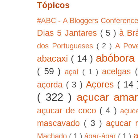
Tópicos
#ABC - A Bloggers Conferenc
Dias 5 Jantares
( 5 )
à Br
dos Portugueses
( 2 )
A Pov
abóbor
abacaxi
( 14 )
( 59 )
acelgas
açaí
( 1 )
Açores
( 14
açorda
( 3 )
( 322 )
açucar ama
açucar de coco
( 4 )
açuc
mascavado
( 3 )
açucar
Machado
( 1 )
ágar-ágar
( 1 )