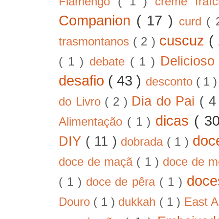
Flamengo
( 1 )
crème fra
Companion
( 17 )
curd
( 
cuscuz
(
trasmontanos
( 2 )
Delicios
( 1 )
debate
( 1 )
desafio
( 43 )
desconto
( 1 
Dia do Pai
( 4
do Livro
( 2 )
dicas
( 3
Alimentação
( 1 )
doc
DIY
( 11 )
dobrada
( 1 )
doce de maçã
( 1 )
doce de 
doc
( 1 )
doce de pêra
( 1 )
Douro
( 1 )
dukkah
( 1 )
East A