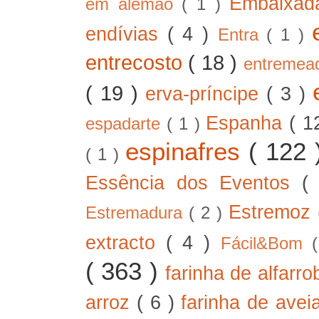
Embaixad
em alemão
( 1 )
endívias
( 4 )
Entra
( 1 )
entrecosto
( 18 )
entreme
( 19 )
erva-príncipe
( 3 )
Espanha
( 1
espadarte
( 1 )
espinafres
( 122
( 1 )
Essência dos Eventos
(
Estremoz
Estremadura
( 2 )
extracto
( 4 )
Fácil&Bom
( 363 )
farinha de alfarr
arroz
( 6 )
farinha de ave