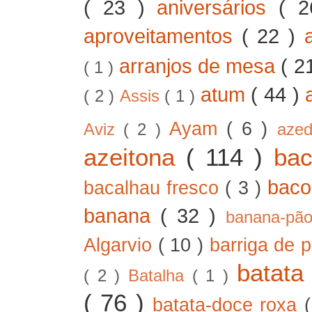
( 23 )
aniversários
( 
aproveitamentos
( 22 )
arranjos de mesa
( 2
( 1 )
atum
( 44 )
( 2 )
Assis
( 1 )
Ayam
( 6 )
Aviz
( 2 )
aze
azeitona
( 114 )
ba
bac
bacalhau fresco
( 3 )
banana
( 32 )
banana-pã
Algarvio
( 10 )
barriga de 
batat
( 2 )
Batalha
( 1 )
( 76 )
batata-doce roxa