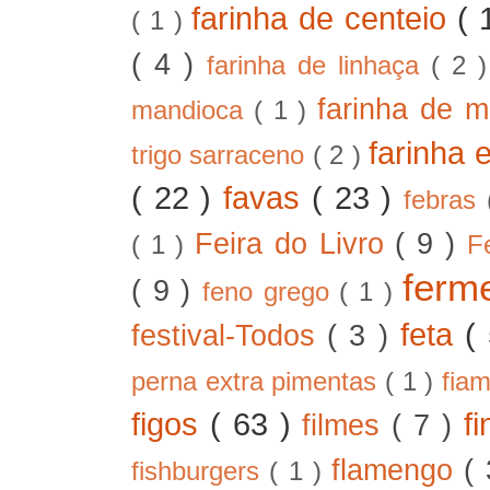
farinha de centeio
( 
( 1 )
( 4 )
farinha de linhaça
( 2 
farinha de m
mandioca
( 1 )
farinha 
trigo sarraceno
( 2 )
( 22 )
favas
( 23 )
febras
Feira do Livro
( 9 )
( 1 )
F
ferm
( 9 )
feno grego
( 1 )
feta
(
festival-Todos
( 3 )
perna extra pimentas
( 1 )
fia
figos
( 63 )
f
filmes
( 7 )
flamengo
(
fishburgers
( 1 )