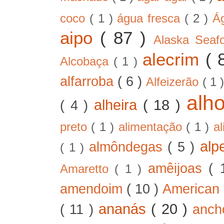
coco
( 1 )
água fresca
( 2 )
Á
aipo
( 87 )
Alaska Sea
alecrim
( 
Alcobaça
( 1 )
alfarroba
( 6 )
Alfeizerão
( 1 
alh
alheira
( 18 )
( 4 )
preto
( 1 )
alimentação
( 1 )
a
alp
almôndegas
( 5 )
( 1 )
amêijoas
( 
Amaretto
( 1 )
amendoim
( 10 )
American
ananás
( 20 )
( 11 )
anc