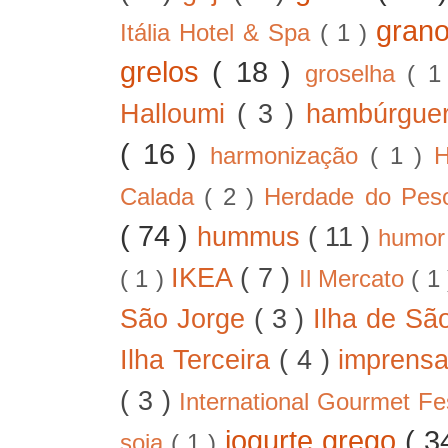
gran
Itália Hotel & Spa
( 1 )
grelos
( 18 )
groselha
( 1
Halloumi
( 3 )
hambúrgue
( 16 )
harmonização
( 1 )
H
Calada
( 2 )
Herdade do Pe
( 74 )
hummus
( 11 )
humo
IKEA
( 7 )
( 1 )
Il Mercato
( 1
São Jorge
( 3 )
Ilha de Sã
Ilha Terceira
( 4 )
imprens
( 3 )
International Gourmet Fe
iogurte grego
( 3
soja
( 1 )