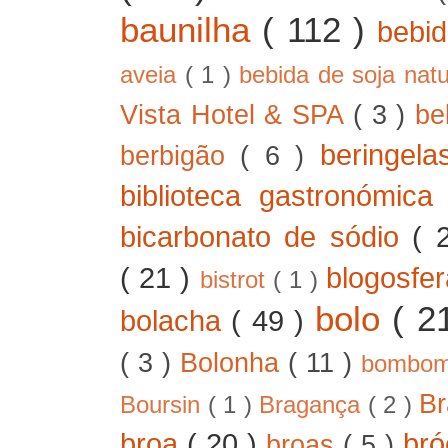
baunilha
( 112 )
bebi
aveia
( 1 )
bebida de soja nat
Vista Hotel & SPA
( 3 )
be
beringel
berbigão
( 6 )
biblioteca gastronómic
bicarbonato de sódio
( 
( 21 )
blogosfe
bistrot
( 1 )
bolo
( 2
bolacha
( 49 )
( 3 )
Bolonha
( 11 )
bombo
B
Boursin
( 1 )
Bragança
( 2 )
broa
( 20 )
bró
broas
( 5 )