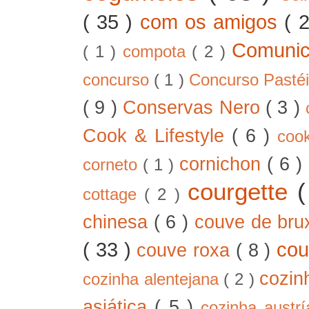
( 35 )
com os amigos
( 
Comunic
( 1 )
compota
( 2 )
concurso
( 1 )
Concurso Pastéi
( 9 )
Conservas Nero
( 3 )
Cook & Lifestyle
( 6 )
coo
cornichon
( 6 )
corneto
( 1 )
courgette
cottage
( 2 )
chinesa
( 6 )
couve de bru
( 33 )
cou
couve roxa
( 8 )
cozin
cozinha alentejana
( 2 )
asiática
( 5 )
cozinha austr