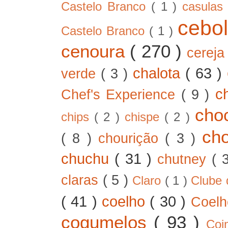
Castelo Branco
( 1 )
casula
cebo
Castelo Branco
( 1 )
cenoura
( 270 )
cerej
chalota
( 63 )
verde
( 3 )
c
Chef's Experience
( 9 )
cho
chips
( 2 )
chispe
( 2 )
ch
( 8 )
chourição
( 3 )
chuchu
( 31 )
chutney
( 
claras
( 5 )
Claro
( 1 )
Clube 
( 41 )
coelho
( 30 )
Coel
cogumelos
( 93 )
Co