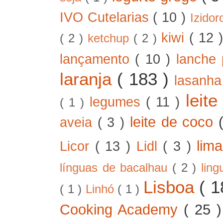
IVO Cutelarias
( 10 )
Izido
kiwi
( 12 
( 2 )
ketchup
( 2 )
lançamento
( 10 )
lanche 
laranja
( 183 )
lasanh
leit
legumes
( 11 )
( 1 )
leite de coco
aveia
( 3 )
lim
Licor
( 13 )
Lidl
( 3 )
línguas de bacalhau
( 2 )
lin
Lisboa
( 
( 1 )
Linhó
( 1 )
Cooking Academy
( 25 