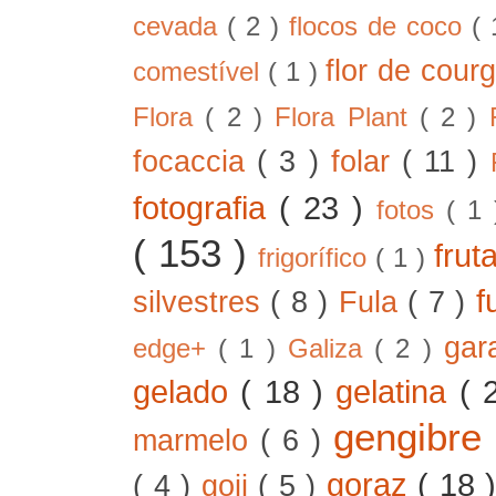
cevada
( 2 )
flocos de coco
(
flor de cour
comestível
( 1 )
Flora
( 2 )
Flora Plant
( 2 )
focaccia
( 3 )
folar
( 11 )
fotografia
( 23 )
fotos
( 1
( 153 )
frut
frigorífico
( 1 )
f
silvestres
( 8 )
Fula
( 7 )
gar
edge+
( 1 )
Galiza
( 2 )
gelado
( 18 )
gelatina
( 
gengibre
marmelo
( 6 )
goraz
( 18 
( 4 )
goji
( 5 )