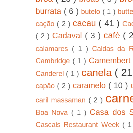
burrata
( 6 )
butelo
( 1 )
butt
cacau
( 41 )
cação
( 2 )
Ca
café
( 
Cadaval
( 3 )
( 2 )
calamares
( 1 )
Caldas da 
Camember
Cambridge
( 1 )
canela
( 2
Canderel
( 1 )
caramelo
( 10 )
capão
( 2 )
car
caril massaman
( 2 )
Casa dos 
Boa Nova
( 1 )
Cascais Restaurant Week
( 