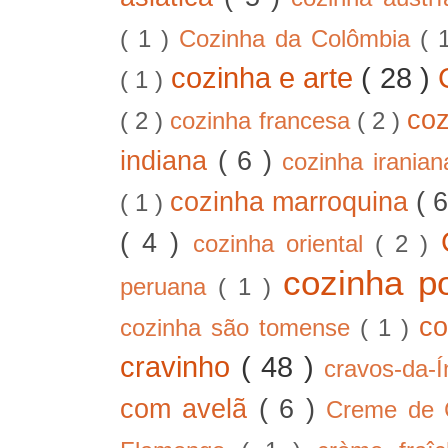
( 1 )
Cozinha da Colômbia
( 
cozinha e arte
( 28 )
( 1 )
co
( 2 )
cozinha francesa
( 2 )
indiana
( 6 )
cozinha irania
cozinha marroquina
( 
( 1 )
( 4 )
cozinha oriental
( 2 )
cozinha p
peruana
( 1 )
co
cozinha são tomense
( 1 )
cravinho
( 48 )
cravos-da-
com avelã
( 6 )
Creme de