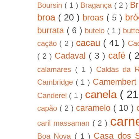
B
Boursin
( 1 )
Bragança
( 2 )
broa
( 20 )
bró
broas
( 5 )
burrata
( 6 )
butelo
( 1 )
butt
cacau
( 41 )
cação
( 2 )
Ca
café
( 
Cadaval
( 3 )
( 2 )
calamares
( 1 )
Caldas da 
Camember
Cambridge
( 1 )
canela
( 2
Canderel
( 1 )
caramelo
( 10 )
capão
( 2 )
car
caril massaman
( 2 )
Casa dos 
Boa Nova
( 1 )