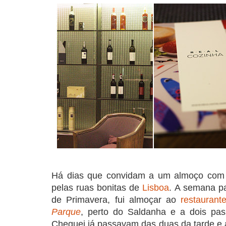
COMPRAR LIVRO
COMPRAR LIVRO
CO
Há dias que convidam a um almoço com 
pelas ruas bonitas de
Lisboa
. A semana p
de Primavera, fui almoçar ao
restauran
Parque
, perto do Saldanha e a dois pa
Cheguei já passavam das duas da tarde e a