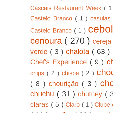
Cascais Restaurant Week
( 
Castelo Branco
( 1 )
casula
cebo
Castelo Branco
( 1 )
cenoura
( 270 )
cerej
chalota
( 63 )
verde
( 3 )
c
Chef's Experience
( 9 )
cho
chips
( 2 )
chispe
( 2 )
ch
( 8 )
chourição
( 3 )
chuchu
( 31 )
chutney
( 
claras
( 5 )
Claro
( 1 )
Clube 