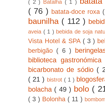
batat
( 2 )
Batalha
( 1 )
( 76 )
batata-doce roxa
baunilha
( 112 )
bebi
aveia
( 1 )
bebida de soja nat
Vista Hotel & SPA
( 3 )
be
beringel
berbigão
( 6 )
biblioteca gastronómic
bicarbonato de sódio
( 
( 21 )
blogosfe
bistrot
( 1 )
bolo
( 2
bolacha
( 49 )
( 3 )
Bolonha
( 11 )
bombo