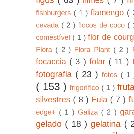
filmes
( 7 )
flamengo
(
fishburgers
( 1 )
cevada
( 2 )
flocos de coco
(
flor de cour
comestível
( 1 )
Flora
( 2 )
Flora Plant
( 2 )
focaccia
( 3 )
folar
( 11 )
fotografia
( 23 )
fotos
( 1
( 153 )
frut
frigorífico
( 1 )
f
silvestres
( 8 )
Fula
( 7 )
gar
edge+
( 1 )
Galiza
( 2 )
gelado
( 18 )
gelatina
( 