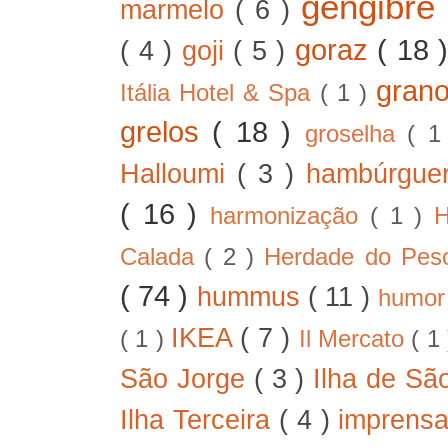
gengibre
marmelo
( 6 )
goraz
( 18 
( 4 )
goji
( 5 )
gran
Itália Hotel & Spa
( 1 )
grelos
( 18 )
groselha
( 1
Halloumi
( 3 )
hambúrgue
( 16 )
harmonização
( 1 )
H
Calada
( 2 )
Herdade do Pe
( 74 )
hummus
( 11 )
humo
IKEA
( 7 )
( 1 )
Il Mercato
( 1
São Jorge
( 3 )
Ilha de Sã
Ilha Terceira
( 4 )
imprens