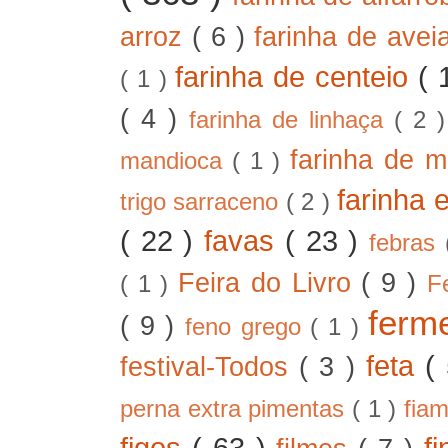
arroz
( 6 )
farinha de ave
farinha de centeio
( 
( 1 )
( 4 )
farinha de linhaça
( 2 
farinha de m
mandioca
( 1 )
farinha 
trigo sarraceno
( 2 )
( 22 )
favas
( 23 )
febras
Feira do Livro
( 9 )
( 1 )
F
ferm
( 9 )
feno grego
( 1 )
feta
(
festival-Todos
( 3 )
perna extra pimentas
( 1 )
fia
figos
( 63 )
f