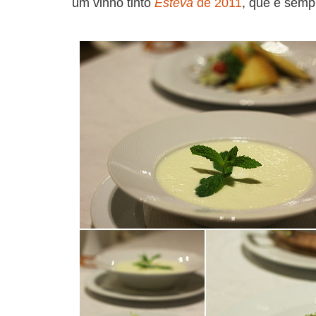
um vinho tinto
Esteva
de 2011
, que é semp