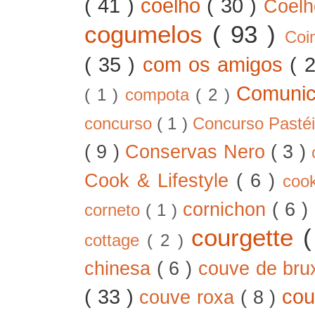
( 41 )
coelho
( 30 )
Coel
cogumelos
( 93 )
Co
( 35 )
com os amigos
( 
Comunic
( 1 )
compota
( 2 )
concurso
( 1 )
Concurso Pastéi
( 9 )
Conservas Nero
( 3 )
Cook & Lifestyle
( 6 )
coo
cornichon
( 6 )
corneto
( 1 )
courgette
cottage
( 2 )
chinesa
( 6 )
couve de bru
( 33 )
cou
couve roxa
( 8 )