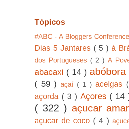
Tópicos
#ABC - A Bloggers Conferenc
Dias 5 Jantares
( 5 )
à Br
dos Portugueses
( 2 )
A Pov
abóbor
abacaxi
( 14 )
( 59 )
acelgas
açaí
( 1 )
Açores
( 14
açorda
( 3 )
( 322 )
açucar ama
açucar de coco
( 4 )
açuc