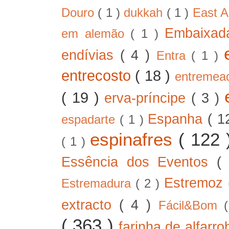
Douro
( 1 )
dukkah
( 1 )
East A
Embaixad
em alemão
( 1 )
endívias
( 4 )
Entra
( 1 )
entrecosto
( 18 )
entreme
( 19 )
erva-príncipe
( 3 )
Espanha
( 1
espadarte
( 1 )
espinafres
( 122
( 1 )
Essência dos Eventos
(
Estremoz
Estremadura
( 2 )
extracto
( 4 )
Fácil&Bom
( 363 )
farinha de alfarr