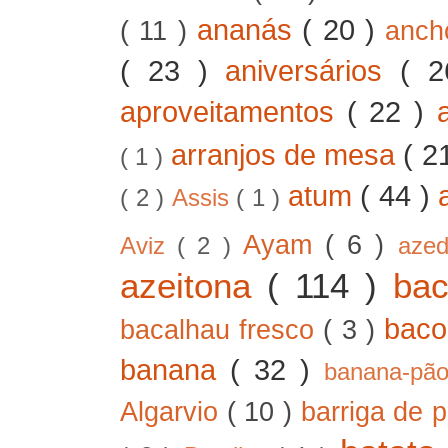
ananás
( 20 )
( 11 )
anc
( 23 )
aniversários
( 
aproveitamentos
( 22 )
arranjos de mesa
( 2
( 1 )
atum
( 44 )
( 2 )
Assis
( 1 )
Ayam
( 6 )
Aviz
( 2 )
aze
azeitona
( 114 )
ba
bac
bacalhau fresco
( 3 )
banana
( 32 )
banana-pã
Algarvio
( 10 )
barriga de 