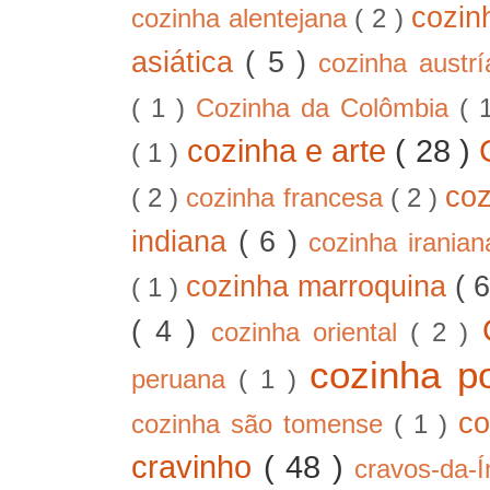
cozin
cozinha alentejana
( 2 )
asiática
( 5 )
cozinha austr
( 1 )
Cozinha da Colômbia
( 
cozinha e arte
( 28 )
( 1 )
co
( 2 )
cozinha francesa
( 2 )
indiana
( 6 )
cozinha irania
cozinha marroquina
( 
( 1 )
( 4 )
cozinha oriental
( 2 )
cozinha p
peruana
( 1 )
co
cozinha são tomense
( 1 )
cravinho
( 48 )
cravos-da-