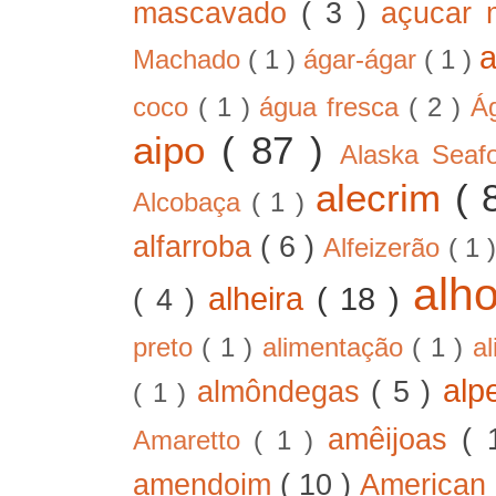
mascavado
( 3 )
açucar
Machado
( 1 )
ágar-ágar
( 1 )
coco
( 1 )
água fresca
( 2 )
Á
aipo
( 87 )
Alaska Sea
alecrim
( 
Alcobaça
( 1 )
alfarroba
( 6 )
Alfeizerão
( 1 
alh
alheira
( 18 )
( 4 )
preto
( 1 )
alimentação
( 1 )
a
alp
almôndegas
( 5 )
( 1 )
amêijoas
( 
Amaretto
( 1 )
amendoim
( 10 )
American