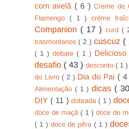
com avelã
( 6 )
Creme de
Flamengo
( 1 )
crème fra
Companion
( 17 )
curd
( 
cuscuz
(
trasmontanos
( 2 )
Delicios
( 1 )
debate
( 1 )
desafio
( 43 )
desconto
( 1 
Dia do Pai
( 4
do Livro
( 2 )
dicas
( 3
Alimentação
( 1 )
doc
DIY
( 11 )
dobrada
( 1 )
doce de maçã
( 1 )
doce de 
doc
( 1 )
doce de pêra
( 1 )