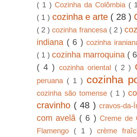
( 1 )
Cozinha da Colômbia
( 
cozinha e arte
( 28 )
( 1 )
co
( 2 )
cozinha francesa
( 2 )
indiana
( 6 )
cozinha irania
cozinha marroquina
( 
( 1 )
( 4 )
cozinha oriental
( 2 )
cozinha p
peruana
( 1 )
co
cozinha são tomense
( 1 )
cravinho
( 48 )
cravos-da-
com avelã
( 6 )
Creme de
Flamengo
( 1 )
crème fra