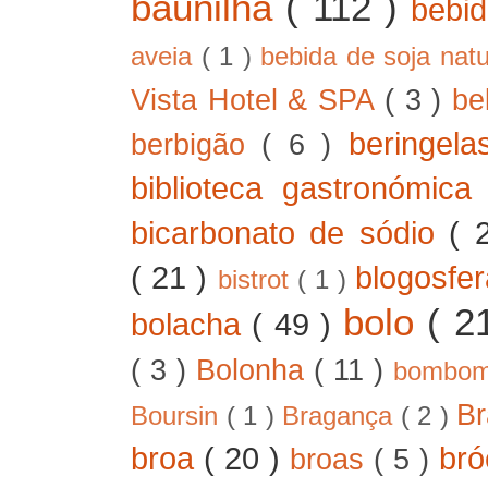
baunilha
( 112 )
bebi
aveia
( 1 )
bebida de soja nat
Vista Hotel & SPA
( 3 )
be
beringel
berbigão
( 6 )
biblioteca gastronómic
bicarbonato de sódio
( 
( 21 )
blogosfe
bistrot
( 1 )
bolo
( 2
bolacha
( 49 )
( 3 )
Bolonha
( 11 )
bombo
B
Boursin
( 1 )
Bragança
( 2 )
broa
( 20 )
bró
broas
( 5 )