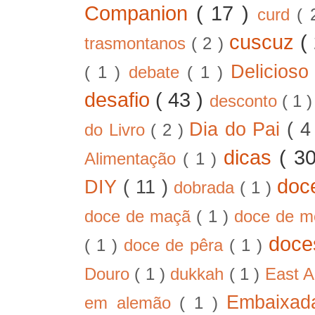
Companion
( 17 )
curd
( 
cuscuz
(
trasmontanos
( 2 )
Delicios
( 1 )
debate
( 1 )
desafio
( 43 )
desconto
( 1 
Dia do Pai
( 4
do Livro
( 2 )
dicas
( 3
Alimentação
( 1 )
doc
DIY
( 11 )
dobrada
( 1 )
doce de maçã
( 1 )
doce de 
doc
( 1 )
doce de pêra
( 1 )
Douro
( 1 )
dukkah
( 1 )
East A
Embaixad
em alemão
( 1 )