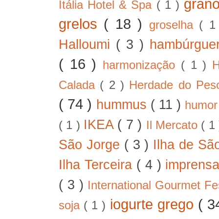
gran
Itália Hotel & Spa
( 1 )
grelos
( 18 )
groselha
( 1
Halloumi
( 3 )
hambúrgue
( 16 )
harmonização
( 1 )
H
Calada
( 2 )
Herdade do Pe
( 74 )
hummus
( 11 )
humo
IKEA
( 7 )
( 1 )
Il Mercato
( 1
São Jorge
( 3 )
Ilha de Sã
Ilha Terceira
( 4 )
imprens
( 3 )
International Gourmet Fe
iogurte grego
( 3
soja
( 1 )