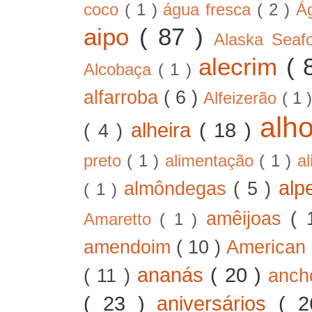
coco
( 1 )
água fresca
( 2 )
Á
aipo
( 87 )
Alaska Sea
alecrim
( 
Alcobaça
( 1 )
alfarroba
( 6 )
Alfeizerão
( 1 
alh
alheira
( 18 )
( 4 )
preto
( 1 )
alimentação
( 1 )
a
alp
almôndegas
( 5 )
( 1 )
amêijoas
( 
Amaretto
( 1 )
amendoim
( 10 )
American
ananás
( 20 )
( 11 )
anc
( 23 )
aniversários
( 