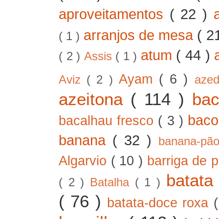
aproveitamentos
( 22 )
arranjos de mesa
( 2
( 1 )
atum
( 44 )
( 2 )
Assis
( 1 )
Ayam
( 6 )
Aviz
( 2 )
aze
azeitona
( 114 )
ba
bac
bacalhau fresco
( 3 )
banana
( 32 )
banana-pã
Algarvio
( 10 )
barriga de 
batat
( 2 )
Batalha
( 1 )
( 76 )
batata-doce roxa