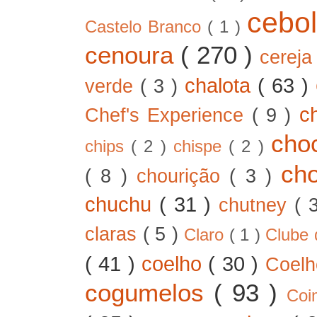
cebo
Castelo Branco
( 1 )
cenoura
( 270 )
cerej
chalota
( 63 )
verde
( 3 )
c
Chef's Experience
( 9 )
cho
chips
( 2 )
chispe
( 2 )
ch
( 8 )
chourição
( 3 )
chuchu
( 31 )
chutney
( 
claras
( 5 )
Claro
( 1 )
Clube 
( 41 )
coelho
( 30 )
Coel
cogumelos
( 93 )
Co