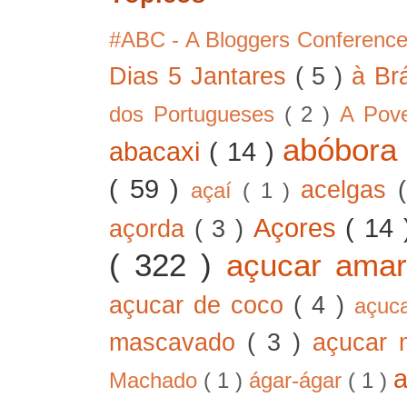
#ABC - A Bloggers Conferenc
Dias 5 Jantares
( 5 )
à Br
dos Portugueses
( 2 )
A Pov
abóbor
abacaxi
( 14 )
( 59 )
acelgas
açaí
( 1 )
Açores
( 14
açorda
( 3 )
( 322 )
açucar ama
açucar de coco
( 4 )
açuc
mascavado
( 3 )
açucar
Machado
( 1 )
ágar-ágar
( 1 )