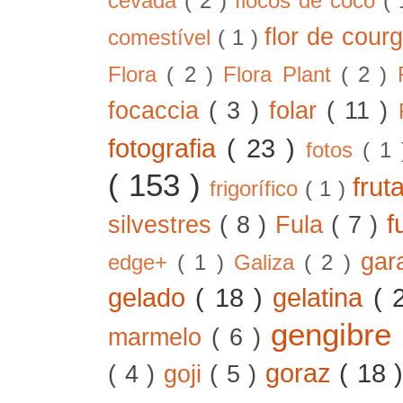
cevada
( 2 )
flocos de coco
(
flor de cour
comestível
( 1 )
Flora
( 2 )
Flora Plant
( 2 )
focaccia
( 3 )
folar
( 11 )
fotografia
( 23 )
fotos
( 1
( 153 )
frut
frigorífico
( 1 )
f
silvestres
( 8 )
Fula
( 7 )
gar
edge+
( 1 )
Galiza
( 2 )
gelado
( 18 )
gelatina
( 
gengibre
marmelo
( 6 )
goraz
( 18 
( 4 )
goji
( 5 )