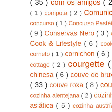
( 35 )
com os amigos
( 
Comunic
( 1 )
compota
( 2 )
concurso
( 1 )
Concurso Pastéi
( 9 )
Conservas Nero
( 3 )
Cook & Lifestyle
( 6 )
coo
cornichon
( 6 )
corneto
( 1 )
courgette
cottage
( 2 )
chinesa
( 6 )
couve de bru
( 33 )
cou
couve roxa
( 8 )
cozin
cozinha alentejana
( 2 )
asiática
( 5 )
cozinha austr