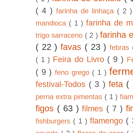
( 4 )
farinha de linhaça
( 2 
farinha de m
mandioca
( 1 )
farinha 
trigo sarraceno
( 2 )
( 22 )
favas
( 23 )
febras
Feira do Livro
( 9 )
( 1 )
F
ferm
( 9 )
feno grego
( 1 )
feta
(
festival-Todos
( 3 )
perna extra pimentas
( 1 )
fia
figos
( 63 )
f
filmes
( 7 )
flamengo
(
fishburgers
( 1 )