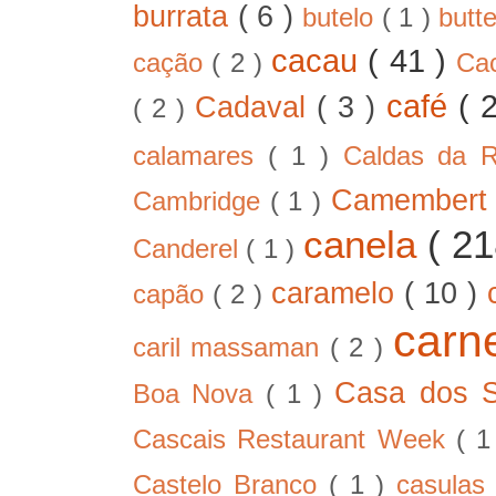
burrata
( 6 )
butelo
( 1 )
butt
cacau
( 41 )
cação
( 2 )
Ca
café
( 
Cadaval
( 3 )
( 2 )
calamares
( 1 )
Caldas da 
Camember
Cambridge
( 1 )
canela
( 2
Canderel
( 1 )
caramelo
( 10 )
capão
( 2 )
car
caril massaman
( 2 )
Casa dos 
Boa Nova
( 1 )
Cascais Restaurant Week
( 
Castelo Branco
( 1 )
casula