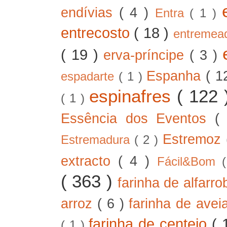
endívias
( 4 )
Entra
( 1 )
entrecosto
( 18 )
entreme
( 19 )
erva-príncipe
( 3 )
Espanha
( 1
espadarte
( 1 )
espinafres
( 122
( 1 )
Essência dos Eventos
(
Estremoz
Estremadura
( 2 )
extracto
( 4 )
Fácil&Bom
( 363 )
farinha de alfarr
arroz
( 6 )
farinha de ave
farinha de centeio
( 
( 1 )