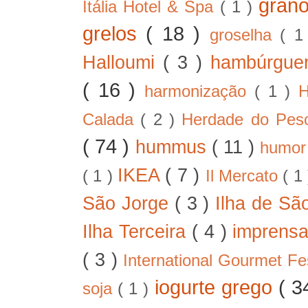
gran
Itália Hotel & Spa
( 1 )
grelos
( 18 )
groselha
( 1
Halloumi
( 3 )
hambúrgue
( 16 )
harmonização
( 1 )
H
Calada
( 2 )
Herdade do Pe
( 74 )
hummus
( 11 )
humo
IKEA
( 7 )
( 1 )
Il Mercato
( 1
São Jorge
( 3 )
Ilha de Sã
Ilha Terceira
( 4 )
imprens
( 3 )
International Gourmet Fe
iogurte grego
( 3
soja
( 1 )