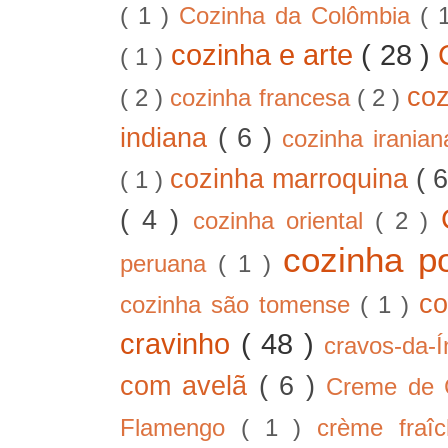
( 1 )
Cozinha da Colômbia
( 
cozinha e arte
( 28 )
( 1 )
co
( 2 )
cozinha francesa
( 2 )
indiana
( 6 )
cozinha irania
cozinha marroquina
( 
( 1 )
( 4 )
cozinha oriental
( 2 )
cozinha p
peruana
( 1 )
co
cozinha são tomense
( 1 )
cravinho
( 48 )
cravos-da-
com avelã
( 6 )
Creme de
Flamengo
( 1 )
crème fra