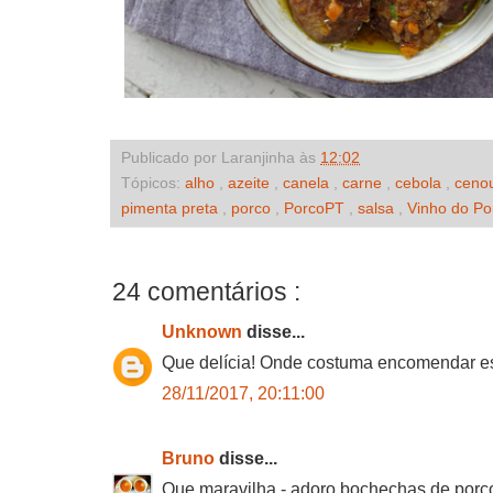
Publicado por Laranjinha às
12:02
Tópicos:
alho
,
azeite
,
canela
,
carne
,
cebola
,
ceno
pimenta preta
,
porco
,
PorcoPT
,
salsa
,
Vinho do Po
24 comentários :
Unknown
disse...
Que delícia! Onde costuma encomendar e
28/11/2017, 20:11:00
Bruno
disse...
Que maravilha - adoro bochechas de porco