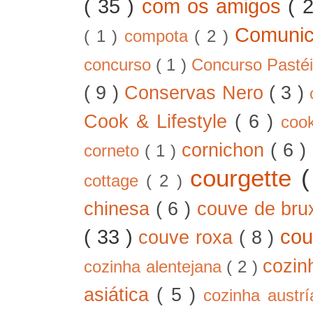
( 35 )
com os amigos
( 
Comunic
( 1 )
compota
( 2 )
concurso
( 1 )
Concurso Pastéi
( 9 )
Conservas Nero
( 3 )
Cook & Lifestyle
( 6 )
coo
cornichon
( 6 )
corneto
( 1 )
courgette
cottage
( 2 )
chinesa
( 6 )
couve de bru
( 33 )
cou
couve roxa
( 8 )
cozin
cozinha alentejana
( 2 )
asiática
( 5 )
cozinha austr