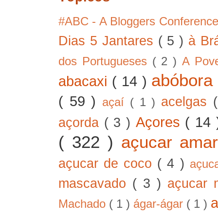
#ABC - A Bloggers Conferenc
Dias 5 Jantares
( 5 )
à Br
dos Portugueses
( 2 )
A Pov
abóbor
abacaxi
( 14 )
( 59 )
acelgas
açaí
( 1 )
Açores
( 14
açorda
( 3 )
( 322 )
açucar ama
açucar de coco
( 4 )
açuc
mascavado
( 3 )
açucar
Machado
( 1 )
ágar-ágar
( 1 )