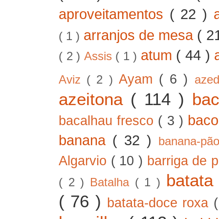
aproveitamentos
( 22 )
arranjos de mesa
( 2
( 1 )
atum
( 44 )
( 2 )
Assis
( 1 )
Ayam
( 6 )
Aviz
( 2 )
aze
azeitona
( 114 )
ba
bac
bacalhau fresco
( 3 )
banana
( 32 )
banana-pã
Algarvio
( 10 )
barriga de 
batat
( 2 )
Batalha
( 1 )
( 76 )
batata-doce roxa