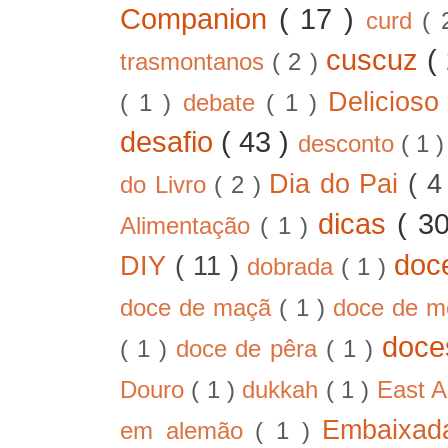
Companion
( 17 )
curd
( 
cuscuz
(
trasmontanos
( 2 )
Delicios
( 1 )
debate
( 1 )
desafio
( 43 )
desconto
( 1 
Dia do Pai
( 4
do Livro
( 2 )
dicas
( 3
Alimentação
( 1 )
doc
DIY
( 11 )
dobrada
( 1 )
doce de maçã
( 1 )
doce de 
doc
( 1 )
doce de pêra
( 1 )
Douro
( 1 )
dukkah
( 1 )
East A
Embaixad
em alemão
( 1 )