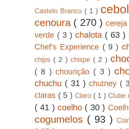
cebo
Castelo Branco
( 1 )
cenoura
( 270 )
cerej
chalota
( 63 )
verde
( 3 )
c
Chef's Experience
( 9 )
cho
chips
( 2 )
chispe
( 2 )
ch
( 8 )
chourição
( 3 )
chuchu
( 31 )
chutney
( 
claras
( 5 )
Claro
( 1 )
Clube 
( 41 )
coelho
( 30 )
Coel
cogumelos
( 93 )
Co