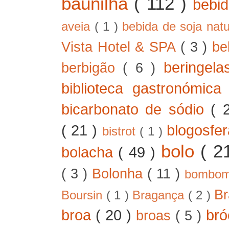
baunilha
( 112 )
bebi
aveia
( 1 )
bebida de soja nat
Vista Hotel & SPA
( 3 )
be
beringel
berbigão
( 6 )
biblioteca gastronómic
bicarbonato de sódio
( 
( 21 )
blogosfe
bistrot
( 1 )
bolo
( 2
bolacha
( 49 )
( 3 )
Bolonha
( 11 )
bombo
B
Boursin
( 1 )
Bragança
( 2 )
broa
( 20 )
bró
broas
( 5 )