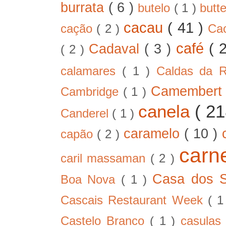
burrata
( 6 )
butelo
( 1 )
butt
cacau
( 41 )
cação
( 2 )
Ca
café
( 
Cadaval
( 3 )
( 2 )
calamares
( 1 )
Caldas da 
Camember
Cambridge
( 1 )
canela
( 2
Canderel
( 1 )
caramelo
( 10 )
capão
( 2 )
car
caril massaman
( 2 )
Casa dos 
Boa Nova
( 1 )
Cascais Restaurant Week
( 
Castelo Branco
( 1 )
casula