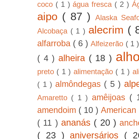
coco
( 1 )
água fresca
( 2 )
Á
aipo
( 87 )
Alaska Sea
alecrim
( 
Alcobaça
( 1 )
alfarroba
( 6 )
Alfeizerão
( 1 
alh
alheira
( 18 )
( 4 )
preto
( 1 )
alimentação
( 1 )
a
alp
almôndegas
( 5 )
( 1 )
amêijoas
( 
Amaretto
( 1 )
amendoim
( 10 )
American
ananás
( 20 )
( 11 )
anc
( 23 )
aniversários
( 