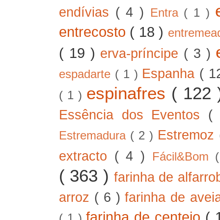
endívias
( 4 )
Entra
( 1 )
entrecosto
( 18 )
entreme
( 19 )
erva-príncipe
( 3 )
Espanha
( 1
espadarte
( 1 )
espinafres
( 122
( 1 )
Essência dos Eventos
(
Estremoz
Estremadura
( 2 )
extracto
( 4 )
Fácil&Bom
( 363 )
farinha de alfarr
arroz
( 6 )
farinha de ave
farinha de centeio
( 
( 1 )