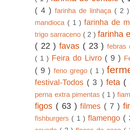
( 4 )
farinha de linhaça
( 2 
farinha de m
mandioca
( 1 )
farinha 
trigo sarraceno
( 2 )
( 22 )
favas
( 23 )
febras
Feira do Livro
( 9 )
( 1 )
F
ferm
( 9 )
feno grego
( 1 )
feta
(
festival-Todos
( 3 )
perna extra pimentas
( 1 )
fia
figos
( 63 )
f
filmes
( 7 )
flamengo
(
fishburgers
( 1 )