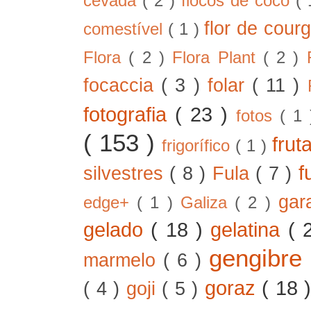
cevada
( 2 )
flocos de coco
(
flor de cour
comestível
( 1 )
Flora
( 2 )
Flora Plant
( 2 )
focaccia
( 3 )
folar
( 11 )
fotografia
( 23 )
fotos
( 1
( 153 )
frut
frigorífico
( 1 )
f
silvestres
( 8 )
Fula
( 7 )
gar
edge+
( 1 )
Galiza
( 2 )
gelado
( 18 )
gelatina
( 
gengibre
marmelo
( 6 )
goraz
( 18 
( 4 )
goji
( 5 )