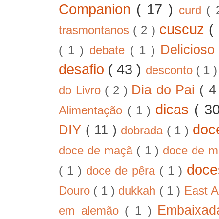
Companion
( 17 )
curd
( 
cuscuz
(
trasmontanos
( 2 )
Delicios
( 1 )
debate
( 1 )
desafio
( 43 )
desconto
( 1 
Dia do Pai
( 4
do Livro
( 2 )
dicas
( 3
Alimentação
( 1 )
doc
DIY
( 11 )
dobrada
( 1 )
doce de maçã
( 1 )
doce de 
doc
( 1 )
doce de pêra
( 1 )
Douro
( 1 )
dukkah
( 1 )
East A
Embaixad
em alemão
( 1 )