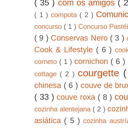
( 35 )
com os amigos
( 
Comunic
( 1 )
compota
( 2 )
concurso
( 1 )
Concurso Pastéi
( 9 )
Conservas Nero
( 3 )
Cook & Lifestyle
( 6 )
coo
cornichon
( 6 )
corneto
( 1 )
courgette
cottage
( 2 )
chinesa
( 6 )
couve de bru
( 33 )
cou
couve roxa
( 8 )
cozin
cozinha alentejana
( 2 )
asiática
( 5 )
cozinha austr