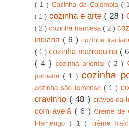
( 1 )
Cozinha da Colômbia
( 
cozinha e arte
( 28 )
( 1 )
co
( 2 )
cozinha francesa
( 2 )
indiana
( 6 )
cozinha irania
cozinha marroquina
( 
( 1 )
( 4 )
cozinha oriental
( 2 )
cozinha p
peruana
( 1 )
co
cozinha são tomense
( 1 )
cravinho
( 48 )
cravos-da-
com avelã
( 6 )
Creme de
Flamengo
( 1 )
crème fra