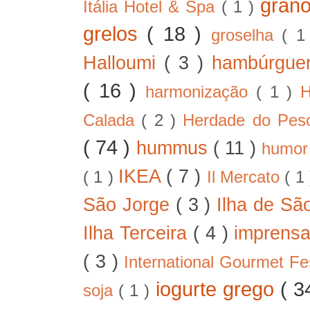
gran
Itália Hotel & Spa
( 1 )
grelos
( 18 )
groselha
( 1
Halloumi
( 3 )
hambúrgue
( 16 )
harmonização
( 1 )
H
Calada
( 2 )
Herdade do Pe
( 74 )
hummus
( 11 )
humo
IKEA
( 7 )
( 1 )
Il Mercato
( 1
São Jorge
( 3 )
Ilha de Sã
Ilha Terceira
( 4 )
imprens
( 3 )
International Gourmet Fe
iogurte grego
( 3
soja
( 1 )