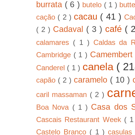
burrata
( 6 )
butelo
( 1 )
butt
cacau
( 41 )
cação
( 2 )
Ca
café
( 
Cadaval
( 3 )
( 2 )
calamares
( 1 )
Caldas da 
Camember
Cambridge
( 1 )
canela
( 2
Canderel
( 1 )
caramelo
( 10 )
capão
( 2 )
car
caril massaman
( 2 )
Casa dos 
Boa Nova
( 1 )
Cascais Restaurant Week
( 
Castelo Branco
( 1 )
casula