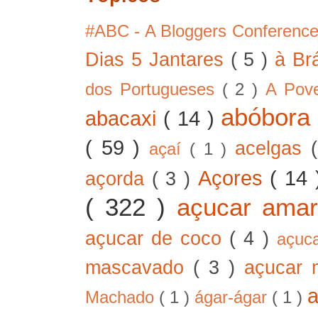
#ABC - A Bloggers Conferenc
Dias 5 Jantares
( 5 )
à Br
dos Portugueses
( 2 )
A Pov
abóbor
abacaxi
( 14 )
( 59 )
acelgas
açaí
( 1 )
Açores
( 14
açorda
( 3 )
( 322 )
açucar ama
açucar de coco
( 4 )
açuc
mascavado
( 3 )
açucar
Machado
( 1 )
ágar-ágar
( 1 )