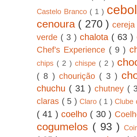
cebo
Castelo Branco
( 1 )
cenoura
( 270 )
cerej
chalota
( 63 )
verde
( 3 )
c
Chef's Experience
( 9 )
cho
chips
( 2 )
chispe
( 2 )
ch
( 8 )
chourição
( 3 )
chuchu
( 31 )
chutney
( 
claras
( 5 )
Claro
( 1 )
Clube 
( 41 )
coelho
( 30 )
Coel
cogumelos
( 93 )
Co