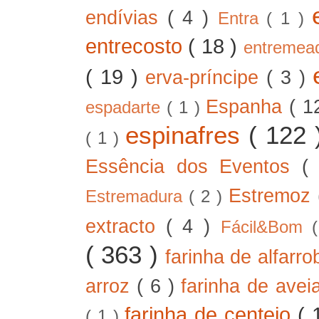
endívias
( 4 )
Entra
( 1 )
entrecosto
( 18 )
entreme
( 19 )
erva-príncipe
( 3 )
Espanha
( 1
espadarte
( 1 )
espinafres
( 122
( 1 )
Essência dos Eventos
(
Estremoz
Estremadura
( 2 )
extracto
( 4 )
Fácil&Bom
( 363 )
farinha de alfarr
arroz
( 6 )
farinha de ave
farinha de centeio
( 
( 1 )