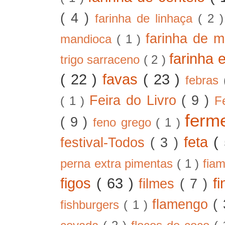
( 4 )
farinha de linhaça
( 2 
farinha de m
mandioca
( 1 )
farinha 
trigo sarraceno
( 2 )
( 22 )
favas
( 23 )
febras
Feira do Livro
( 9 )
( 1 )
F
ferm
( 9 )
feno grego
( 1 )
feta
(
festival-Todos
( 3 )
perna extra pimentas
( 1 )
fia
figos
( 63 )
f
filmes
( 7 )
flamengo
(
fishburgers
( 1 )