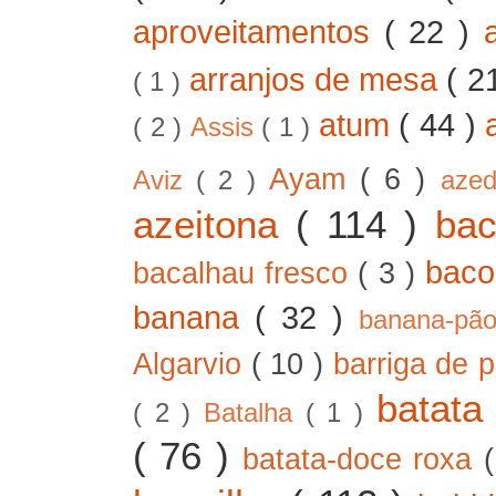
aproveitamentos
( 22 )
arranjos de mesa
( 2
( 1 )
atum
( 44 )
( 2 )
Assis
( 1 )
Ayam
( 6 )
Aviz
( 2 )
aze
azeitona
( 114 )
ba
bac
bacalhau fresco
( 3 )
banana
( 32 )
banana-pã
Algarvio
( 10 )
barriga de 
batat
( 2 )
Batalha
( 1 )
( 76 )
batata-doce roxa