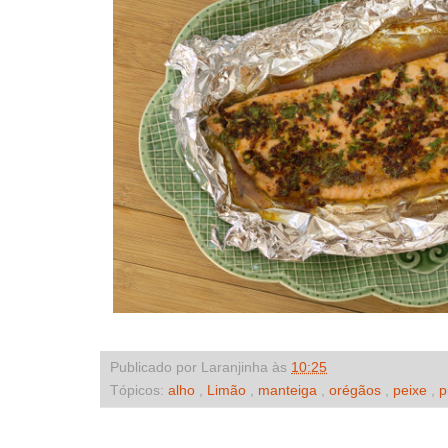
Publicado por Laranjinha às
10:25
Tópicos:
alho
,
Limão
,
manteiga
,
orégãos
,
peixe
,
p