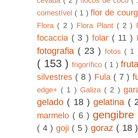
cevada
( 2 )
flocos de coco
(
flor de cour
comestível
( 1 )
Flora
( 2 )
Flora Plant
( 2 )
focaccia
( 3 )
folar
( 11 )
fotografia
( 23 )
fotos
( 1
( 153 )
frut
frigorífico
( 1 )
f
silvestres
( 8 )
Fula
( 7 )
gar
edge+
( 1 )
Galiza
( 2 )
gelado
( 18 )
gelatina
( 
gengibre
marmelo
( 6 )
goraz
( 18 
( 4 )
goji
( 5 )