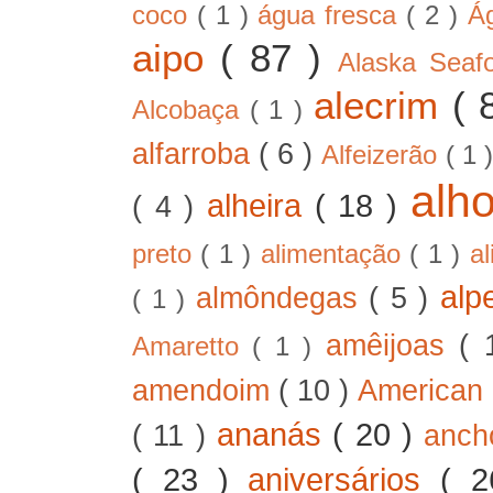
coco
( 1 )
água fresca
( 2 )
Á
aipo
( 87 )
Alaska Sea
alecrim
( 
Alcobaça
( 1 )
alfarroba
( 6 )
Alfeizerão
( 1 
alh
alheira
( 18 )
( 4 )
preto
( 1 )
alimentação
( 1 )
a
alp
almôndegas
( 5 )
( 1 )
amêijoas
( 
Amaretto
( 1 )
amendoim
( 10 )
American
ananás
( 20 )
( 11 )
anc
( 23 )
aniversários
( 