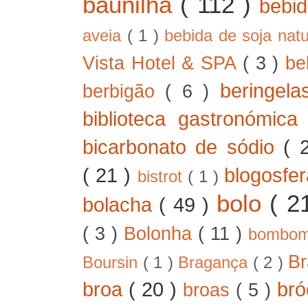
baunilha
( 112 )
bebi
aveia
( 1 )
bebida de soja nat
Vista Hotel & SPA
( 3 )
be
beringel
berbigão
( 6 )
biblioteca gastronómic
bicarbonato de sódio
( 
( 21 )
blogosfe
bistrot
( 1 )
bolo
( 2
bolacha
( 49 )
( 3 )
Bolonha
( 11 )
bombo
B
Boursin
( 1 )
Bragança
( 2 )
broa
( 20 )
bró
broas
( 5 )