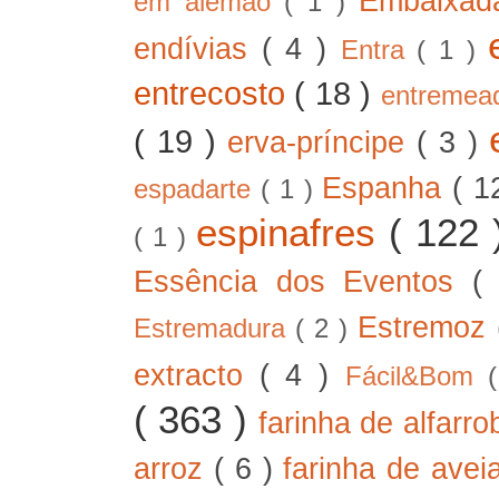
Embaixad
em alemão
( 1 )
endívias
( 4 )
Entra
( 1 )
entrecosto
( 18 )
entreme
( 19 )
erva-príncipe
( 3 )
Espanha
( 1
espadarte
( 1 )
espinafres
( 122
( 1 )
Essência dos Eventos
(
Estremoz
Estremadura
( 2 )
extracto
( 4 )
Fácil&Bom
( 363 )
farinha de alfarr
arroz
( 6 )
farinha de ave