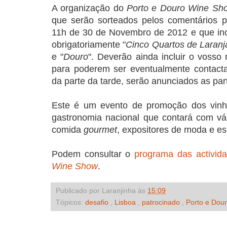
A organização do
Porto e Douro Wine Sh
que serão sorteados pelos comentários p
11h de 30 de Novembro de 2012 e que in
obrigatoriamente "
Cinco Quartos de Laranj
e "
Douro
". Deverão ainda incluir o voss
para poderem ser eventualmente contact
da parte da tarde, serão anunciados as pa
Este é um evento de promoção dos vinh
gastronomia nacional que contará com vár
comida
gourmet
, expositores de moda e e
Podem consultar o
programa das activid
Wine Show
.
Publicado por Laranjinha às
15:09
Tópicos:
desafio
,
Lisboa
,
patrocinado
,
Porto e Dou