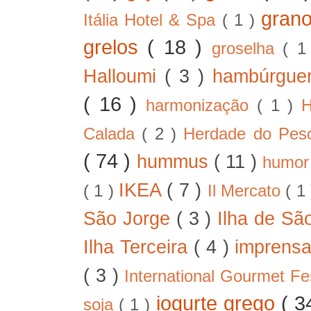
gran
Itália Hotel & Spa
( 1 )
grelos
( 18 )
groselha
( 1
Halloumi
( 3 )
hambúrgue
( 16 )
harmonização
( 1 )
H
Calada
( 2 )
Herdade do Pe
( 74 )
hummus
( 11 )
humo
IKEA
( 7 )
( 1 )
Il Mercato
( 1
São Jorge
( 3 )
Ilha de Sã
Ilha Terceira
( 4 )
imprens
( 3 )
International Gourmet Fe
iogurte grego
( 3
soja
( 1 )