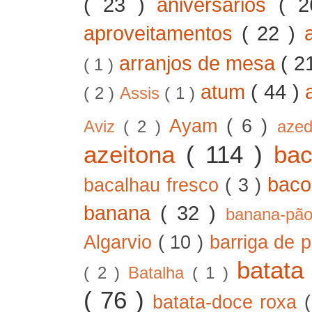
( 23 )
aniversários
( 
aproveitamentos
( 22 )
arranjos de mesa
( 2
( 1 )
atum
( 44 )
( 2 )
Assis
( 1 )
Ayam
( 6 )
Aviz
( 2 )
aze
azeitona
( 114 )
ba
bac
bacalhau fresco
( 3 )
banana
( 32 )
banana-pã
Algarvio
( 10 )
barriga de 
batat
( 2 )
Batalha
( 1 )
( 76 )
batata-doce roxa