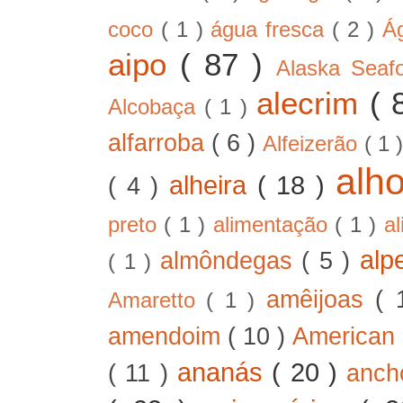
coco
( 1 )
água fresca
( 2 )
Á
aipo
( 87 )
Alaska Sea
alecrim
( 
Alcobaça
( 1 )
alfarroba
( 6 )
Alfeizerão
( 1 
alh
alheira
( 18 )
( 4 )
preto
( 1 )
alimentação
( 1 )
a
alp
almôndegas
( 5 )
( 1 )
amêijoas
( 
Amaretto
( 1 )
amendoim
( 10 )
American
ananás
( 20 )
( 11 )
anc