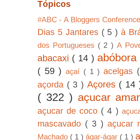
Tópicos
#ABC - A Bloggers Conferenc
Dias 5 Jantares
( 5 )
à Br
dos Portugueses
( 2 )
A Pov
abóbor
abacaxi
( 14 )
( 59 )
acelgas
açaí
( 1 )
Açores
( 14
açorda
( 3 )
( 322 )
açucar ama
açucar de coco
( 4 )
açuc
mascavado
( 3 )
açucar
Machado
( 1 )
ágar-ágar
( 1 )