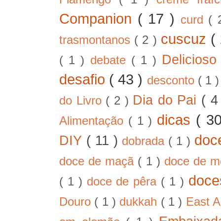
Companion
( 17 )
curd
( 
cuscuz
(
trasmontanos
( 2 )
Delicios
( 1 )
debate
( 1 )
desafio
( 43 )
desconto
( 1 
Dia do Pai
( 4
do Livro
( 2 )
dicas
( 3
Alimentação
( 1 )
doc
DIY
( 11 )
dobrada
( 1 )
doce de maçã
( 1 )
doce de 
doc
( 1 )
doce de pêra
( 1 )
Douro
( 1 )
dukkah
( 1 )
East A