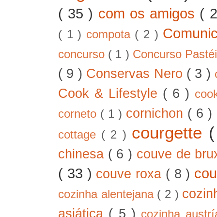
( 35 )
com os amigos
( 
Comunic
( 1 )
compota
( 2 )
concurso
( 1 )
Concurso Pastéi
( 9 )
Conservas Nero
( 3 )
Cook & Lifestyle
( 6 )
coo
cornichon
( 6 )
corneto
( 1 )
courgette
cottage
( 2 )
chinesa
( 6 )
couve de bru
( 33 )
cou
couve roxa
( 8 )
cozin
cozinha alentejana
( 2 )
asiática
( 5 )
cozinha austr