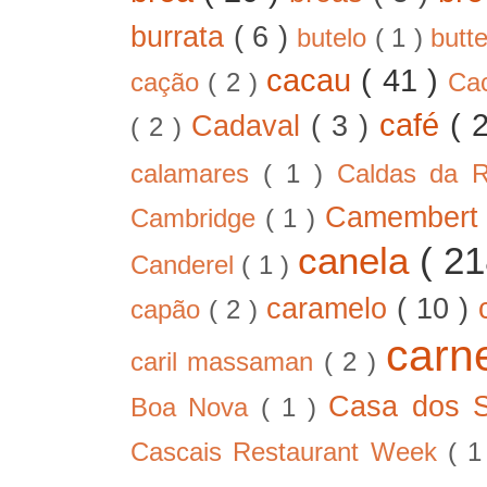
burrata
( 6 )
butelo
( 1 )
butt
cacau
( 41 )
cação
( 2 )
Ca
café
( 
Cadaval
( 3 )
( 2 )
calamares
( 1 )
Caldas da 
Camember
Cambridge
( 1 )
canela
( 2
Canderel
( 1 )
caramelo
( 10 )
capão
( 2 )
car
caril massaman
( 2 )
Casa dos 
Boa Nova
( 1 )
Cascais Restaurant Week
( 