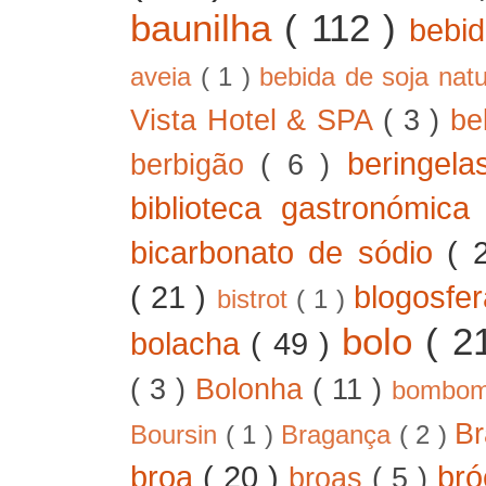
baunilha
( 112 )
bebi
aveia
( 1 )
bebida de soja nat
Vista Hotel & SPA
( 3 )
be
beringel
berbigão
( 6 )
biblioteca gastronómic
bicarbonato de sódio
( 
( 21 )
blogosfe
bistrot
( 1 )
bolo
( 2
bolacha
( 49 )
( 3 )
Bolonha
( 11 )
bombo
B
Boursin
( 1 )
Bragança
( 2 )
broa
( 20 )
bró
broas
( 5 )