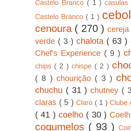
Castelo Branco
( 1 )
casula
cebo
Castelo Branco
( 1 )
cenoura
( 270 )
cerej
chalota
( 63 )
verde
( 3 )
c
Chef's Experience
( 9 )
cho
chips
( 2 )
chispe
( 2 )
ch
( 8 )
chourição
( 3 )
chuchu
( 31 )
chutney
( 
claras
( 5 )
Claro
( 1 )
Clube 
( 41 )
coelho
( 30 )
Coel
cogumelos
( 93 )
Co