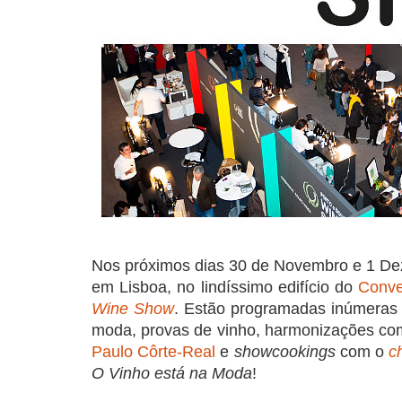
Nos próximos dias 30 de Novembro e 1 Dez
em Lisboa, no lindíssimo edifício do
Conve
Wine Show
. Estão programadas inúmeras in
moda, provas de vinho, harmonizações c
Paulo Côrte-Real
e
showcookings
com o
c
O Vinho está na Moda
!