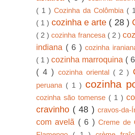
( 1 )
Cozinha da Colômbia
( 
cozinha e arte
( 28 )
( 1 )
co
( 2 )
cozinha francesa
( 2 )
indiana
( 6 )
cozinha irania
cozinha marroquina
( 
( 1 )
( 4 )
cozinha oriental
( 2 )
cozinha p
peruana
( 1 )
co
cozinha são tomense
( 1 )
cravinho
( 48 )
cravos-da-
com avelã
( 6 )
Creme de
Flamengo
( 1 )
crème fra