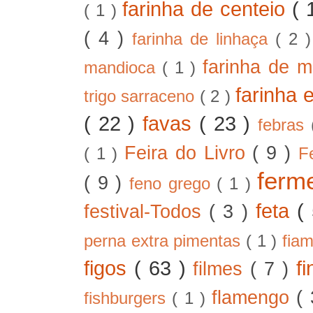
farinha de centeio
( 
( 1 )
( 4 )
farinha de linhaça
( 2 
farinha de m
mandioca
( 1 )
farinha 
trigo sarraceno
( 2 )
( 22 )
favas
( 23 )
febras
Feira do Livro
( 9 )
( 1 )
F
ferm
( 9 )
feno grego
( 1 )
feta
(
festival-Todos
( 3 )
perna extra pimentas
( 1 )
fia
figos
( 63 )
f
filmes
( 7 )
flamengo
(
fishburgers
( 1 )