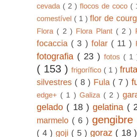
cevada
( 2 )
flocos de coco
(
flor de cour
comestível
( 1 )
Flora
( 2 )
Flora Plant
( 2 )
focaccia
( 3 )
folar
( 11 )
fotografia
( 23 )
fotos
( 1
( 153 )
frut
frigorífico
( 1 )
f
silvestres
( 8 )
Fula
( 7 )
gar
edge+
( 1 )
Galiza
( 2 )
gelado
( 18 )
gelatina
( 
gengibre
marmelo
( 6 )
goraz
( 18 
( 4 )
goji
( 5 )