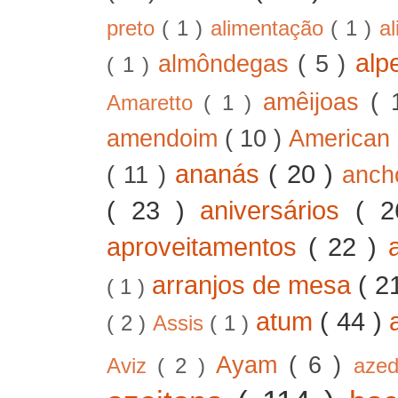
preto
( 1 )
alimentação
( 1 )
a
alp
almôndegas
( 5 )
( 1 )
amêijoas
( 
Amaretto
( 1 )
amendoim
( 10 )
American
ananás
( 20 )
( 11 )
anc
( 23 )
aniversários
( 
aproveitamentos
( 22 )
arranjos de mesa
( 2
( 1 )
atum
( 44 )
( 2 )
Assis
( 1 )
Ayam
( 6 )
Aviz
( 2 )
aze