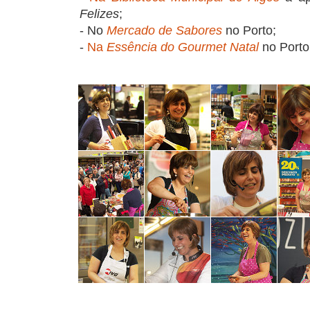
Felizes
;
- No
Mercado de Sabores
no Porto;
-
Na
Essência do Gourmet Natal
no Porto