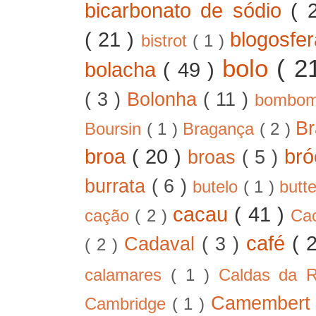
bicarbonato de sódio
( 
( 21 )
blogosfe
bistrot
( 1 )
bolo
( 2
bolacha
( 49 )
( 3 )
Bolonha
( 11 )
bombo
B
Boursin
( 1 )
Bragança
( 2 )
broa
( 20 )
bró
broas
( 5 )
burrata
( 6 )
butelo
( 1 )
butt
cacau
( 41 )
cação
( 2 )
Ca
café
( 
Cadaval
( 3 )
( 2 )
calamares
( 1 )
Caldas da 
Camember
Cambridge
( 1 )