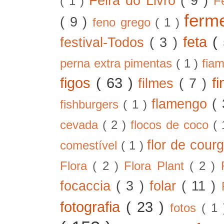
Feira do Livro
( 9 )
( 1 )
F
ferm
( 9 )
feno grego
( 1 )
feta
(
festival-Todos
( 3 )
perna extra pimentas
( 1 )
fia
figos
( 63 )
f
filmes
( 7 )
flamengo
(
fishburgers
( 1 )
cevada
( 2 )
flocos de coco
(
flor de cour
comestível
( 1 )
Flora
( 2 )
Flora Plant
( 2 )
focaccia
( 3 )
folar
( 11 )
fotografia
( 23 )
fotos
( 1