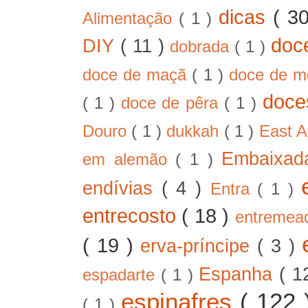
dicas
( 3
Alimentação
( 1 )
doc
DIY
( 11 )
dobrada
( 1 )
doce de maçã
( 1 )
doce de 
doc
( 1 )
doce de pêra
( 1 )
Douro
( 1 )
dukkah
( 1 )
East A
Embaixad
em alemão
( 1 )
endívias
( 4 )
Entra
( 1 )
entrecosto
( 18 )
entreme
( 19 )
erva-príncipe
( 3 )
Espanha
( 1
espadarte
( 1 )
espinafres
( 122
( 1 )