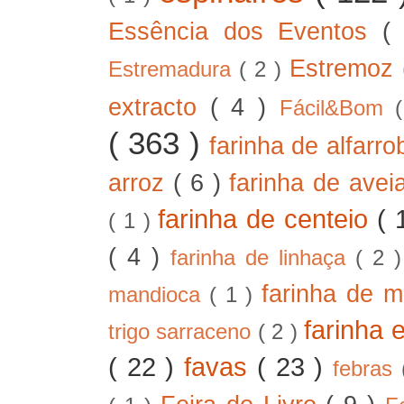
Essência dos Eventos
(
Estremoz
Estremadura
( 2 )
extracto
( 4 )
Fácil&Bom
( 363 )
farinha de alfarr
arroz
( 6 )
farinha de ave
farinha de centeio
( 
( 1 )
( 4 )
farinha de linhaça
( 2 
farinha de m
mandioca
( 1 )
farinha 
trigo sarraceno
( 2 )
( 22 )
favas
( 23 )
febras