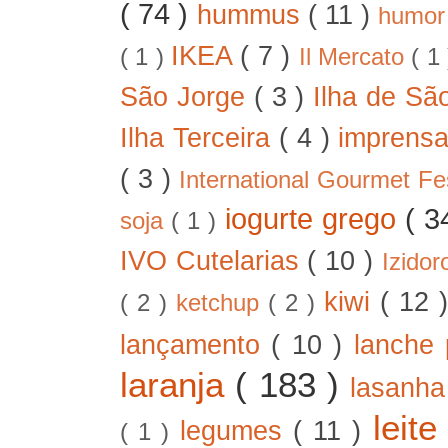
( 74 )
hummus
( 11 )
humo
IKEA
( 7 )
( 1 )
Il Mercato
( 1
São Jorge
( 3 )
Ilha de Sã
Ilha Terceira
( 4 )
imprens
( 3 )
International Gourmet Fe
iogurte grego
( 3
soja
( 1 )
IVO Cutelarias
( 10 )
Izido
kiwi
( 12 
( 2 )
ketchup
( 2 )
lançamento
( 10 )
lanche 
laranja
( 183 )
lasanh
leit
legumes
( 11 )
( 1 )