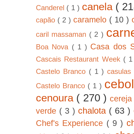
canela
( 2
Canderel
( 1 )
caramelo
( 10 )
capão
( 2 )
car
caril massaman
( 2 )
Casa dos 
Boa Nova
( 1 )
Cascais Restaurant Week
( 
Castelo Branco
( 1 )
casula
cebo
Castelo Branco
( 1 )
cenoura
( 270 )
cerej
chalota
( 63 )
verde
( 3 )
c
Chef's Experience
( 9 )