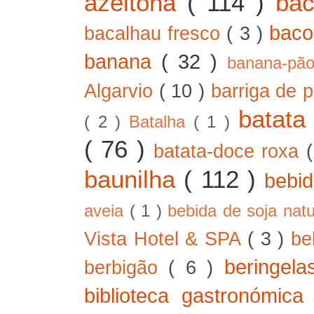
azeitona
( 114 )
ba
bac
bacalhau fresco
( 3 )
banana
( 32 )
banana-pã
Algarvio
( 10 )
barriga de 
batat
( 2 )
Batalha
( 1 )
( 76 )
batata-doce roxa
baunilha
( 112 )
bebi
aveia
( 1 )
bebida de soja nat
Vista Hotel & SPA
( 3 )
be
beringel
berbigão
( 6 )
biblioteca gastronómic