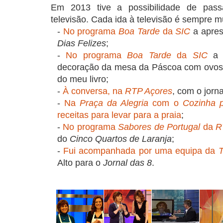
Em 2013 tive a possibilidade de pas
televisão. Cada ida à televisão é sempre mu
-
No programa
Boa Tarde
da
SIC
a apres
Dias Felizes
;
-
No programa
Boa Tarde
da
SIC
a a
decoração da mesa da Páscoa com ovos c
do meu livro;
-
À conversa, na
RTP Açores
, com o jorn
-
Na
Praça da Alegria
com o
Cozinha p
receitas para levar para a praia
;
-
No programa
Sabores de Portugal
da
R
do
Cinco Quartos de Laranja
;
-
Fui acompanhada por uma equipa da
T
Alto para o
Jornal das 8
.