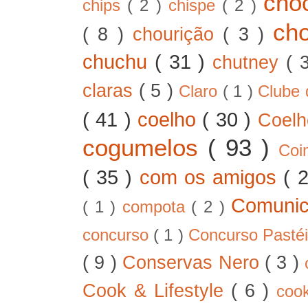
cho
chips
( 2 )
chispe
( 2 )
ch
( 8 )
chourição
( 3 )
chuchu
( 31 )
chutney
( 
claras
( 5 )
Claro
( 1 )
Clube 
( 41 )
coelho
( 30 )
Coel
cogumelos
( 93 )
Co
( 35 )
com os amigos
( 
Comunic
( 1 )
compota
( 2 )
concurso
( 1 )
Concurso Pastéi
( 9 )
Conservas Nero
( 3 )
Cook & Lifestyle
( 6 )
coo