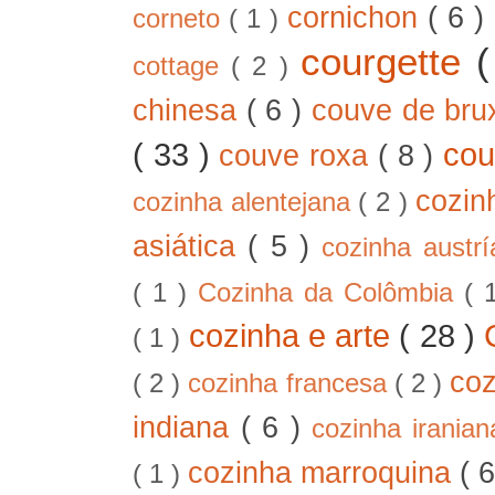
cornichon
( 6 )
corneto
( 1 )
courgette
cottage
( 2 )
chinesa
( 6 )
couve de bru
( 33 )
cou
couve roxa
( 8 )
cozin
cozinha alentejana
( 2 )
asiática
( 5 )
cozinha austr
( 1 )
Cozinha da Colômbia
( 
cozinha e arte
( 28 )
( 1 )
co
( 2 )
cozinha francesa
( 2 )
indiana
( 6 )
cozinha irania
cozinha marroquina
( 
( 1 )