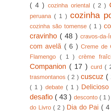
( 4 )
cozinha oriental
( 2 )
cozinha p
peruana
( 1 )
co
cozinha são tomense
( 1 )
cravinho
( 48 )
cravos-da-
com avelã
( 6 )
Creme de
Flamengo
( 1 )
crème fra
Companion
( 17 )
curd
( 
cuscuz
(
trasmontanos
( 2 )
Delicios
( 1 )
debate
( 1 )
desafio
( 43 )
desconto
( 1 
Dia do Pai
( 4
do Livro
( 2 )