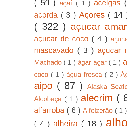
( 59 )
acelgas
açaí
( 1 )
Açores
( 14
açorda
( 3 )
( 322 )
açucar ama
açucar de coco
( 4 )
açuc
mascavado
( 3 )
açucar
Machado
( 1 )
ágar-ágar
( 1 )
coco
( 1 )
água fresca
( 2 )
Á
aipo
( 87 )
Alaska Sea
alecrim
( 
Alcobaça
( 1 )
alfarroba
( 6 )
Alfeizerão
( 1 
alh
alheira
( 18 )
( 4 )