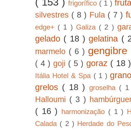
( 153 )
frut
frigorífico
( 1 )
f
silvestres
( 8 )
Fula
( 7 )
gar
edge+
( 1 )
Galiza
( 2 )
gelado
( 18 )
gelatina
( 
gengibre
marmelo
( 6 )
goraz
( 18 
( 4 )
goji
( 5 )
gran
Itália Hotel & Spa
( 1 )
grelos
( 18 )
groselha
( 1
Halloumi
( 3 )
hambúrgue
( 16 )
harmonização
( 1 )
H
Calada
( 2 )
Herdade do Pe