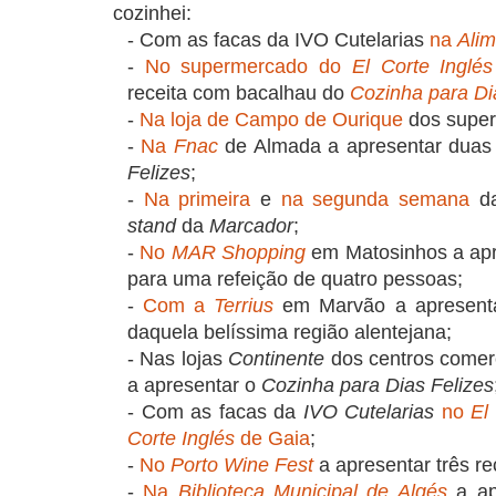
cozinhei:
- Com as facas da IVO Cutelarias
na
Alim
-
No supermercado do
El Corte Inglés
receita com bacalhau do
Cozinha para Di
-
Na loja de Campo de Ourique
dos super
-
Na
Fnac
de Almada a apresentar duas
Felizes
;
-
Na primeira
e
na segunda semana
d
stand
da
Marcador
;
-
No
MAR Shopping
em Matosinhos a apre
para uma refeição de quatro pessoas;
-
Com a
Terrius
em Marvão a apresenta
daquela belíssima região alentejana;
- Nas lojas
Continente
dos centros comer
a apresentar o
Cozinha para Dias Felizes
- Com as facas da
IVO Cutelarias
no
El
Corte Inglés
de Gaia
;
-
No
Porto Wine Fest
a apresentar três re
-
Na
Biblioteca Municipal de Algés
a ap