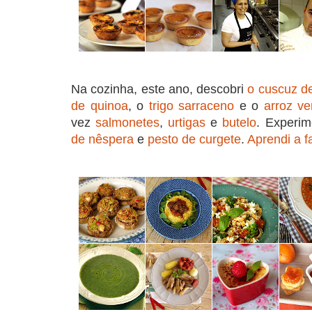
Na cozinha, este ano, descobri
o cuscuz de
de quinoa
, o
trigo sarraceno
e o
arroz v
vez
salmonetes
,
urtigas
e
butelo
. Experim
de nêspera
e
pesto de curgete
.
Aprendi a 