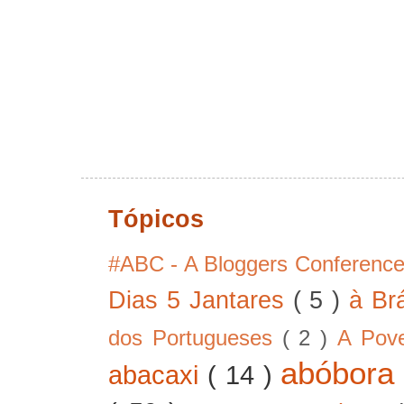
Tópicos
#ABC - A Bloggers Conferenc
Dias 5 Jantares
( 5 )
à Br
dos Portugueses
( 2 )
A Pov
abóbor
abacaxi
( 14 )