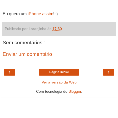
Eu quero um
iPhone
assim
! :)
Publicado por Laranjinha às
17:30
Sem comentários :
Enviar um comentário
‹
›
Página inicial
Ver a versão da Web
Com tecnologia do
Blogger
.