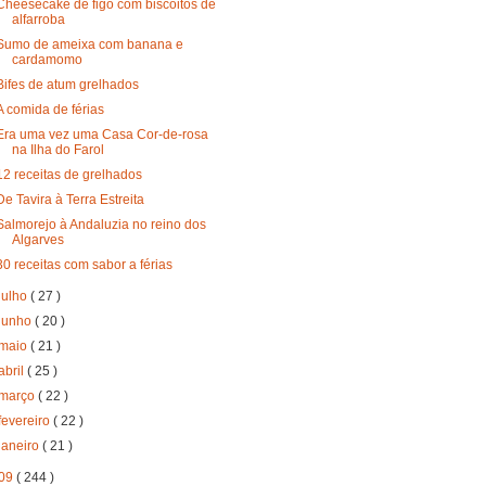
Cheesecake de figo com biscoitos de
alfarroba
Sumo de ameixa com banana e
cardamomo
Bifes de atum grelhados
A comida de férias
Era uma vez uma Casa Cor-de-rosa
na Ilha do Farol
12 receitas de grelhados
De Tavira à Terra Estreita
Salmorejo à Andaluzia no reino dos
Algarves
30 receitas com sabor a férias
julho
( 27 )
junho
( 20 )
maio
( 21 )
abril
( 25 )
março
( 22 )
fevereiro
( 22 )
janeiro
( 21 )
09
( 244 )