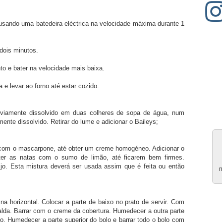
sando uma batedeira eléctrica na velocidade máxima durante 1
dois minutos.
to e bater na velocidade mais baixa.
 levar ao forno até estar cozido.
reviamente dissolvido em duas colheres de sopa de água, num
mente dissolvido. Retirar do lume e adicionar o Baileys;
 com o mascarpone, até obter um creme homogéneo. Adicionar o
ter as natas com o sumo de limão, até ficarem bem firmes.
jo. Esta mistura deverá ser usada assim que é feita ou então
n
 na horizontal. Colocar a parte de baixo no prato de servir. Com
lda. Barrar com o creme da cobertura. Humedecer a outra parte
io. Humedecer a parte superior do bolo e barrar todo o bolo com