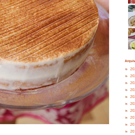
Arqui
►
20
►
20
►
20
►
20
►
20
►
20
►
20
►
20
►
20
►
20