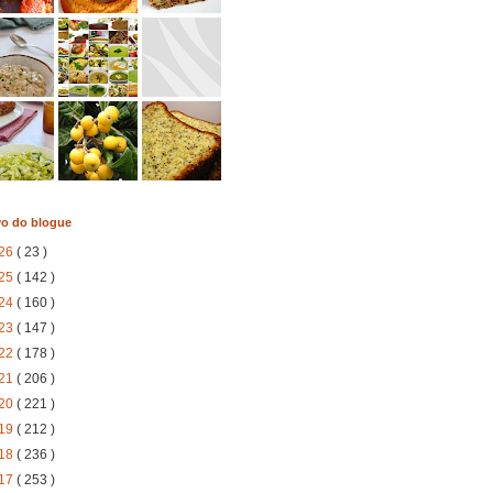
vo do blogue
26
( 23 )
25
( 142 )
24
( 160 )
23
( 147 )
22
( 178 )
21
( 206 )
20
( 221 )
19
( 212 )
18
( 236 )
17
( 253 )