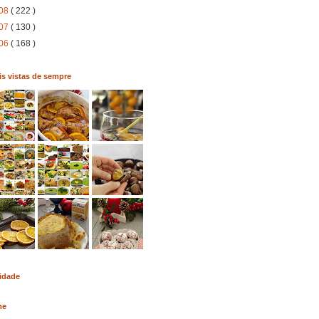
08
( 222 )
07
( 130 )
06
( 168 )
s vistas de sempre
idade
me