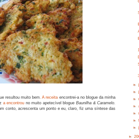
►
►
ue resultou muito bem.
A receita
encontrei-a no blogue da minha
►
ez
a encontrou
no muito apetecível blogue
Baunilha & Caramelo
.
►
 conto, acrescenta um ponto e eu, claro, fiz uma síntese das
►
►
►
►
20