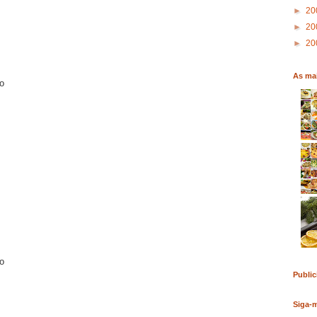
►
20
►
20
►
20
As mai
o
o
Public
Siga-