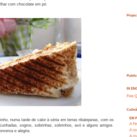
vilhar com chocolate em pó.
Projec
Public
IN EN
Five Q
Culiná
EM 
uinho, numa tarde de calor à séria em terras ribatejanas, com os
A Fe
unhadas, sogros, sobrinhas, sobrinhos, avó e alguns amigos.
A co
nversa e alegria.
A co