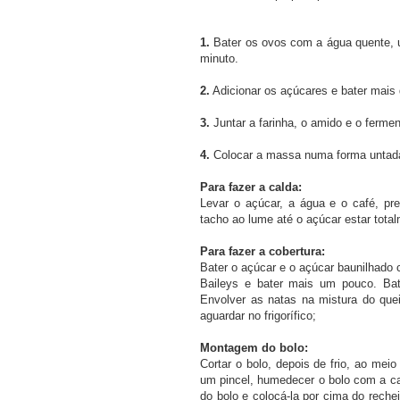
1.
Bater os ovos com a água quente, u
minuto.
2.
Adicionar os açúcares e bater mais 
3.
Juntar a farinha, o amido e o fermen
4.
Colocar a massa numa forma untada e
Para fazer a calda:
Levar o açúcar, a água e o café, p
tacho ao lume até o açúcar estar total
Para fazer a cobertura:
Bater o açúcar e o açúcar baunilhado
Baileys e bater mais um pouco. Ba
Envolver as natas na mistura do quei
aguardar no frigorífico;
Montagem do bolo:
Cortar o bolo, depois de frio, ao meio
um pincel, humedecer o bolo com a ca
do bolo e colocá-la por cima do reche