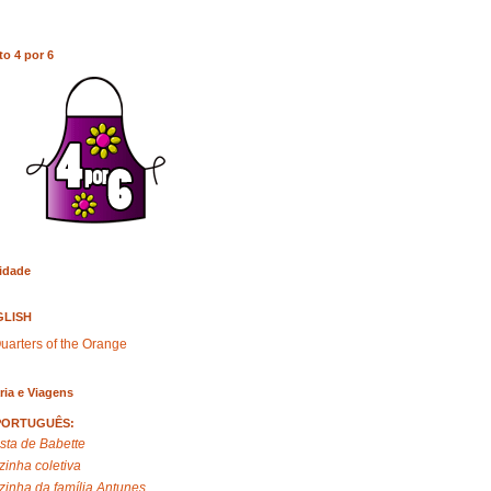
to 4 por 6
idade
GLISH
uarters of the Orange
ria e Viagens
PORTUGUÊS:
sta de Babette
zinha coletiva
zinha da família Antunes