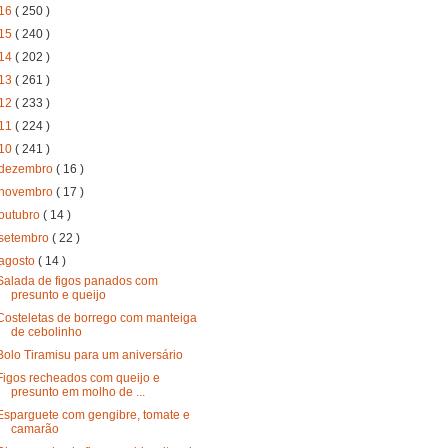
16
( 250 )
15
( 240 )
14
( 202 )
13
( 261 )
12
( 233 )
11
( 224 )
10
( 241 )
dezembro
( 16 )
novembro
( 17 )
outubro
( 14 )
setembro
( 22 )
agosto
( 14 )
Salada de figos panados com
presunto e queijo
Costeletas de borrego com manteiga
de cebolinho
Bolo Tiramisu para um aniversário
Figos recheados com queijo e
presunto em molho de ...
Esparguete com gengibre, tomate e
camarão