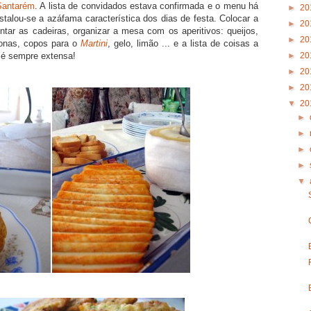
Santarém
. A lista de convidados estava confirmada e o menu há
►
20
stalou-se a azáfama característica dos dias de festa. Colocar a
►
20
ontar as cadeiras, organizar a mesa com os aperitivos: queijos,
►
20
tonas, copos para o
Martini
, gelo, limão ... e a lista de coisas a
►
20
 é sempre extensa!
►
20
►
20
▼
20
►
►
►
►
▼