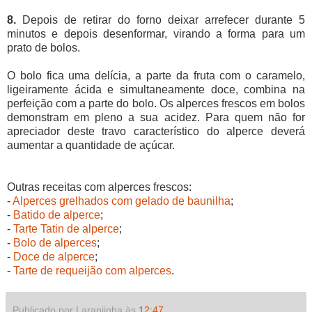
8.
Depois de retirar do forno deixar arrefecer durante 5
minutos e depois desenformar, virando a forma para um
prato de bolos.
O bolo fica uma delícia, a parte da fruta com o caramelo,
ligeiramente ácida e simultaneamente doce, combina na
perfeição com a parte do bolo. Os alperces frescos em bolos
demonstram em pleno a sua acidez. Para quem não for
apreciador deste travo característico do alperce deverá
aumentar a quantidade de açúcar.
Outras receitas com alperces frescos:
-
Alperces grelhados com gelado de baunilha
;
-
Batido de alperce
;
-
Tarte Tatin de alperce
;
-
Bolo de alperces
;
-
Doce de alperce
;
-
Tarte de requeijão com alperces
.
Publicado por Laranjinha às
12:47