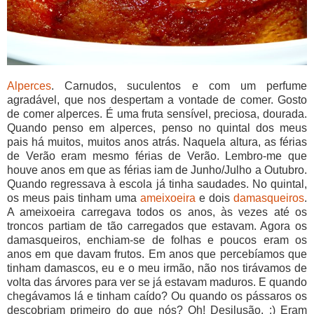
Alperces
. Carnudos, suculentos e com um perfume
agradável, que nos despertam a vontade de comer. Gosto
de comer alperces. É uma fruta sensível, preciosa, dourada.
Quando penso em alperces, penso no quintal dos meus
pais há muitos, muitos anos atrás. Naquela altura, as férias
de Verão eram mesmo férias de Verão. Lembro-me que
houve anos em que as férias iam de Junho/Julho a Outubro.
Quando regressava à escola já tinha saudades. No quintal,
os meus pais tinham uma
ameixoeira
e dois
damasqueiros
.
A ameixoeira carregava todos os anos, às vezes até os
troncos partiam de tão carregados que estavam. Agora os
damasqueiros, enchiam-se de folhas e poucos eram os
anos em que davam frutos. Em anos que percebíamos que
tinham damascos, eu e o meu irmão, não nos tirávamos de
volta das árvores para ver se já estavam maduros. E quando
chegávamos lá e tinham caído? Ou quando os pássaros os
descobriam primeiro do que nós? Oh! Desilusão. :) Eram