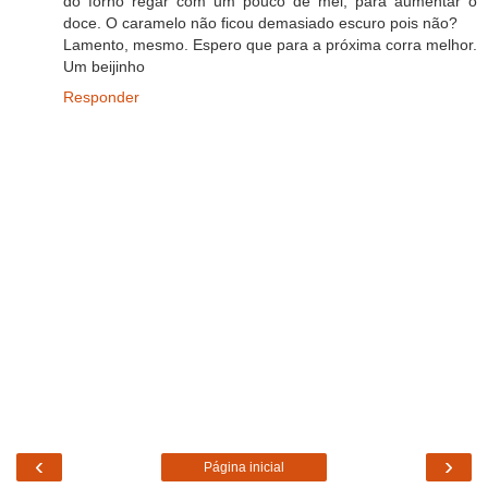
do forno regar com um pouco de mel, para aumentar o
doce. O caramelo não ficou demasiado escuro pois não?
Lamento, mesmo. Espero que para a próxima corra melhor.
Um beijinho
Responder
‹
›
Página inicial