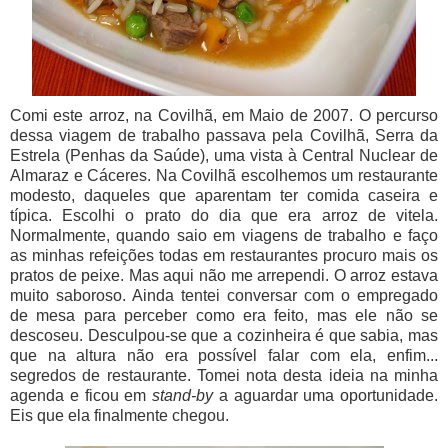
Comi este arroz, na Covilhã, em Maio de 2007. O percurso
dessa viagem de trabalho passava pela Covilhã, Serra da
Estrela (Penhas da Saúde), uma vista à Central Nuclear de
Almaraz e Cáceres. Na Covilhã escolhemos um restaurante
modesto, daqueles que aparentam ter comida caseira e
típica. Escolhi o prato do dia que era arroz de vitela.
Normalmente, quando saio em viagens de trabalho e faço
as minhas refeições todas em restaurantes procuro mais os
pratos de peixe. Mas aqui não me arrependi. O arroz estava
muito saboroso. Ainda tentei conversar com o empregado
de mesa para perceber como era feito, mas ele não se
descoseu. Desculpou-se que a cozinheira é que sabia, mas
que na altura não era possível falar com ela, enfim...
segredos de restaurante. Tomei nota desta ideia na minha
agenda e ficou em
stand-by
a aguardar uma oportunidade.
Eis que ela finalmente chegou.