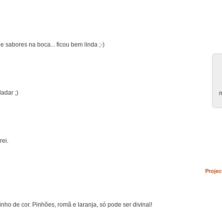
sabores na boca... ficou bem linda ;-)
adar ;)
n
rei.
Projec
dinho de cor. Pinhões, romã e laranja, só pode ser divinal!