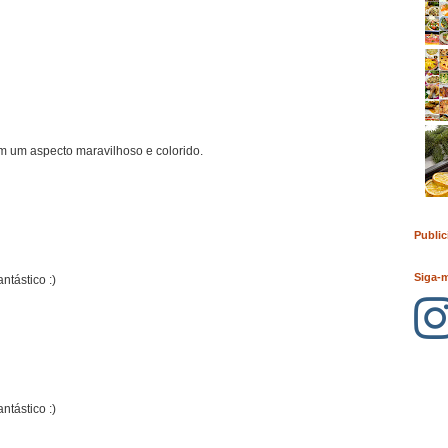
em um aspecto maravilhoso e colorido.
Public
Siga-
ntástico :)
ntástico :)