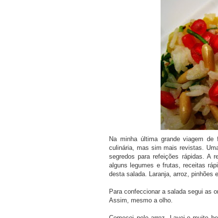
PRAR LIVRO
COMPRAR LIVRO
COMPRAR LIV
Na minha última grande viagem de f
culinária, mas sim mais revistas. Um
segredos para refeições rápidas. A r
alguns legumes e frutas, receitas ráp
desta salada. Laranja, arroz, pinhões
Para confeccionar a salada segui as o
Assim, mesmo a olho.
Comecei pelo arroz. Lavei-o muito 