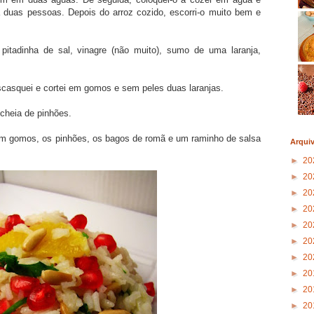
ra duas pessoas. Depois do arroz cozido, escorri-o muito bem e
pitadinha de sal, vinagre (não muito), sumo de uma laranja,
casquei e cortei em gomos e sem peles duas laranjas.
cheia de pinhões.
a em gomos, os pinhões, os bagos de romã e um raminho de salsa
Arqui
►
20
►
20
►
20
►
20
►
20
►
20
►
20
►
20
►
20
►
20