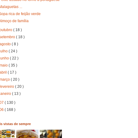
Malaguetas ...
Sopa rica de feijão verde
Almoço de família
outubro
( 18 )
setembro
( 18 )
agosto
( 8 )
julho
( 24 )
junho
( 22 )
maio
( 35 )
abril
( 17 )
março
( 20 )
fevereiro
( 20 )
janeiro
( 13 )
07
( 130 )
06
( 168 )
s vistas de sempre