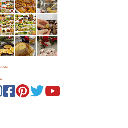
idade
me