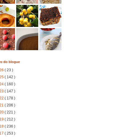
vo do blogue
26
( 23 )
25
( 142 )
24
( 160 )
23
( 147 )
22
( 178 )
21
( 206 )
20
( 221 )
19
( 212 )
18
( 236 )
17
( 253 )