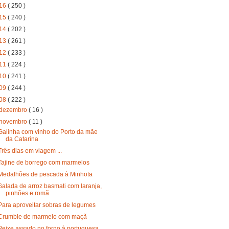
16
( 250 )
15
( 240 )
14
( 202 )
13
( 261 )
12
( 233 )
11
( 224 )
10
( 241 )
09
( 244 )
08
( 222 )
dezembro
( 16 )
novembro
( 11 )
Galinha com vinho do Porto da mãe
da Catarina
Três dias em viagem ...
Tajine de borrego com marmelos
Medalhões de pescada à Minhota
Salada de arroz basmati com laranja,
pinhões e romã
Para aproveitar sobras de legumes
Crumble de marmelo com maçã
Peixe assado no forno à portuguesa