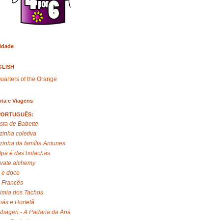
idade
GLISH
uarters of the Orange
ria e Viagens
PORTUGUÊS:
sta de Babette
zinha coletiva
zinha da família Antunes
lpa é das bolachas
ivate alchemy
 e doce
 Francês
imia dos Tachos
ás e Hortelã
bageri - A Padaria da Ana