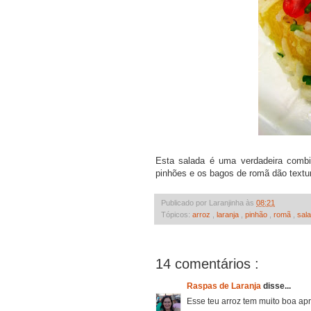
Esta salada é uma verdadeira combi
pinhões e os bagos de romã dão textur
Publicado por Laranjinha às
08:21
Tópicos:
arroz
,
laranja
,
pinhão
,
romã
,
sal
14 comentários :
Raspas de Laranja
disse...
Esse teu arroz tem muito boa ap