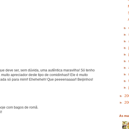
►
►
►
►
►
►
►
ue deve ser, sem dúvida, uma autêntica maravilha! Só tenho
►
muito apreciador deste tipo de comidinhas!! Ele é muito
 salada só para mim!! Eheheheh! Que peeeenaaaa!! Beijinhos!
►
►
►
20
►
20
 hoje com bagos de romã.
l!
As mai