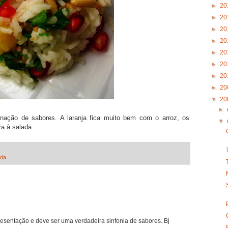
►
20
►
20
►
20
►
20
►
20
►
20
►
20
►
20
▼
20
►
nação de sabores. A laranja fica muito bem com o arroz, os
▼
a à salada.
ada
resentação e deve ser uma verdadeira sinfonia de sabores. Bj