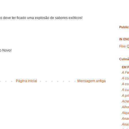
ho deve ter ficado uma explosão de sabores exóticos!
Public
IN EN
Five Q
o Novo!
Culiná
EM 
A Fe
A co
Página inicial
Mensagem antiga
A co
A cu
A pr
Acre
Alho
Alqu
Anan
Anas