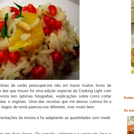
RO
COMPRAR LIVRO
COMPRAR LIVRO
érias de verão preocupei-me não em trazer muitos livros de
a das que trouxe foi uma edição especial da Cooking Light com
evista tem óptimas fotografias, explicações sobre como cortar
Public
idas e originais. Uma das receitas que me deixou curiosa foi a
 e bagos de romã pareceu-me diferente, mas muito bem.
As mai
rientações da revista e fui adaptando as quantidades sem medir.
bem em duas águas. De seguida, coloquei-o a cozer em água e