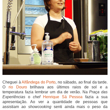
Cheguei à
Alfândega do Porto
, no sábado, ao final da tarde.
O
rio Douro
brilhava aos últimos raios de sol e a
temperatura fazia lembrar um dia de verão. Na
Praça das
Experiências
o
chef
Henrique Sá Pessoa
fazia a sua
apresentação. Ao ver a quantidade de pessoas que
assistiam ao
showcooking
senti ainda mais o peso da