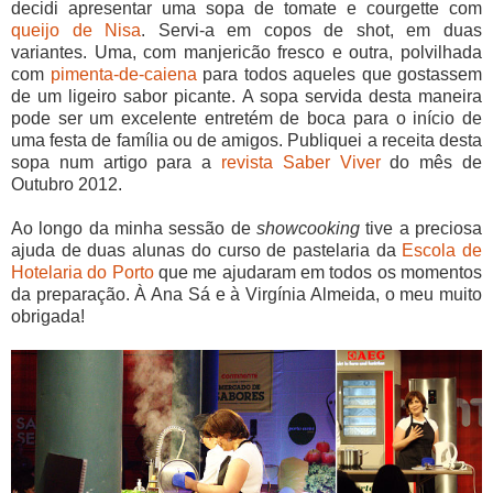
decidi apresentar uma sopa de tomate e courgette com
queijo de Nisa
. Servi-a em copos de shot, em duas
variantes. Uma, com manjericão fresco e outra, polvilhada
com
pimenta-de-caiena
para todos aqueles que gostassem
de um ligeiro sabor picante. A sopa servida desta maneira
pode ser um excelente entretém de boca para o início de
uma festa de família ou de amigos. Publiquei a receita desta
sopa num artigo para a
revista Saber Viver
do mês de
Outubro 2012.
Ao longo da minha sessão de
showcooking
tive a preciosa
ajuda de duas alunas do curso de pastelaria da
Escola de
Hotelaria do Porto
que me ajudaram em todos os momentos
da preparação. À Ana Sá e à Virgínia Almeida, o meu muito
obrigada!