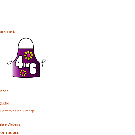
to 4 por 6
idade
GLISH
uarters of the Orange
ria e Viagens
PORTUGUÊS: