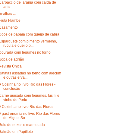
Carpaccio de laranja com calda de
anis
Ervilhas ...
Fruta Flambé
Casamento
Doce de papaia com queijo de cabra
Esparguete com pimento vermelho,
rúcula e queijo p...
Dourada com legumes no forno
Sopa de agrião
Revista Única
Batatas assadas no forno com alecrim
e outras erva...
A Cozinha no livro Rio das Flores -
conclusão
Carne guisada com legumes, fusilli e
vinho do Porto
A Cozinha no livro Rio das Flores
A gastronomia no livro Rio das Flores
de Miguel So...
Bolo de nozes e marmelada
Salmão em Papillote