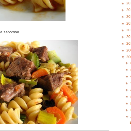
►
20
►
20
►
20
►
20
►
20
re saboroso.
►
20
►
20
►
20
▼
20
►
►
►
►
►
►
►
►
▼