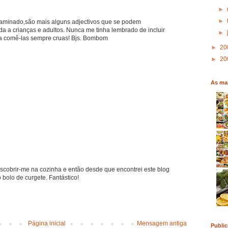
►
►
taminado,são mais alguns adjectivos que se podem
a a crianças e adultos. Nunca me tinha lembrado de incluir
►
 a comê-las sempre cruas! Bjs. Bombom
►
20
►
20
As mai
escobrir-me na cozinha e então desde que encontrei este blog
 bolo de curgete. Fantástico!
Página inicial
Mensagem antiga
Public