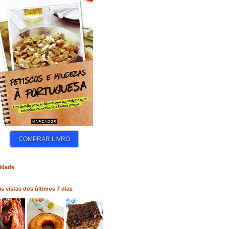
COMPRAR LIVRO
COMPRAR LIVRO
COM
idade
s vistas dos últimos 7 dias