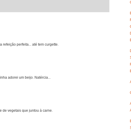
refeição perfeita... até tem curgette.
nha adorei um beijo. Natércia...
e de vegetais que juntou à carne.