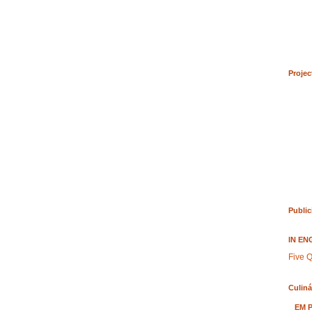
Projec
Public
IN EN
Five Q
Culiná
EM 