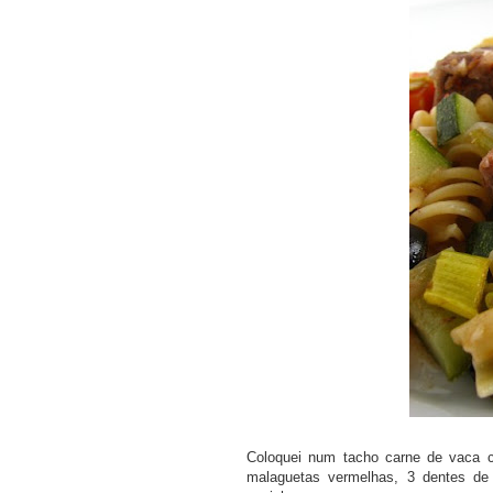
PRAR LIVRO
COMPRAR LIVRO
COMPRAR LIV
Coloquei num tacho carne de vaca c
malaguetas vermelhas, 3 dentes de 