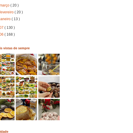
março
( 20 )
fevereiro
( 20 )
janeiro
( 13 )
07
( 130 )
06
( 168 )
s vistas de sempre
idade