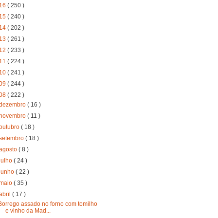
16
( 250 )
15
( 240 )
14
( 202 )
13
( 261 )
12
( 233 )
11
( 224 )
10
( 241 )
09
( 244 )
08
( 222 )
dezembro
( 16 )
novembro
( 11 )
outubro
( 18 )
setembro
( 18 )
agosto
( 8 )
julho
( 24 )
junho
( 22 )
maio
( 35 )
abril
( 17 )
Borrego assado no forno com tomilho
e vinho da Mad...