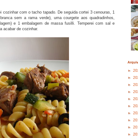
i cozinhar com o tacho tapado. De seguida cortei 3 cenouras, 1
e branca sem a rama verde), uma courgete aos quadradinhos,
alagem) e 1 embalagem de massa fusilli. Temperei com sal e
ra acabar de cozinhar.
Arqui
►
20
►
20
►
20
►
20
►
20
►
20
►
20
►
20
►
20
►
20