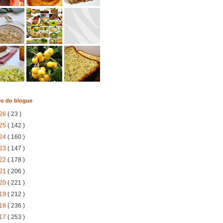
vo do blogue
26
( 23 )
25
( 142 )
24
( 160 )
23
( 147 )
22
( 178 )
21
( 206 )
20
( 221 )
19
( 212 )
18
( 236 )
17
( 253 )