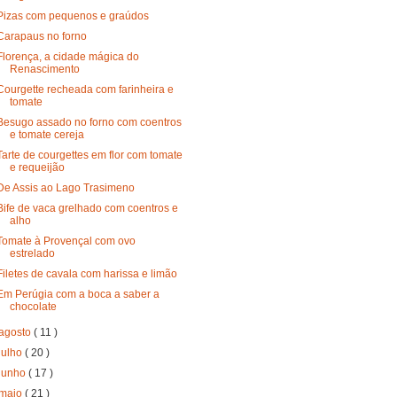
Pizas com pequenos e graúdos
Carapaus no forno
Florença, a cidade mágica do
Renascimento
Courgette recheada com farinheira e
tomate
Besugo assado no forno com coentros
e tomate cereja
Tarte de courgettes em flor com tomate
e requeijão
De Assis ao Lago Trasimeno
Bife de vaca grelhado com coentros e
alho
Tomate à Provençal com ovo
estrelado
Filetes de cavala com harissa e limão
Em Perúgia com a boca a saber a
chocolate
agosto
( 11 )
julho
( 20 )
junho
( 17 )
maio
( 21 )