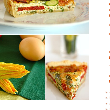
►
►
►
►