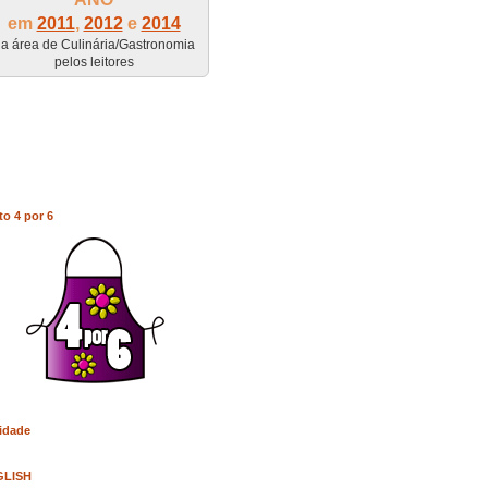
em
2011
,
2012
e
2014
a área de Culinária/Gastronomia
pelos leitores
to 4 por 6
idade
GLISH