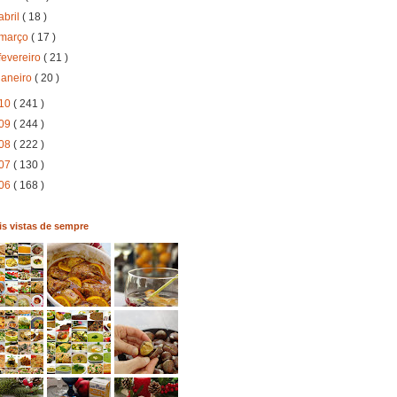
abril
( 18 )
março
( 17 )
fevereiro
( 21 )
janeiro
( 20 )
10
( 241 )
09
( 244 )
08
( 222 )
07
( 130 )
06
( 168 )
s vistas de sempre