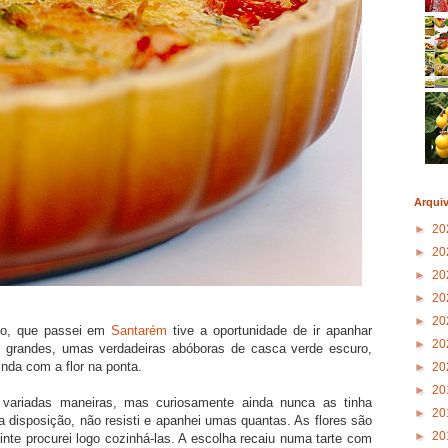
Arqui
►
20
►
20
►
20
►
20
►
20
to, que passei em
Santarém
tive a oportunidade de ir apanhar
►
20
o grandes, umas verdadeiras abóboras de casca verde escuro,
inda com a flor na ponta.
►
20
►
20
 variadas maneiras, mas curiosamente ainda nunca as tinha
►
20
nha disposição, não resisti e apanhei umas quantas. As flores são
►
20
uinte procurei logo cozinhá-las. A escolha recaiu numa tarte com