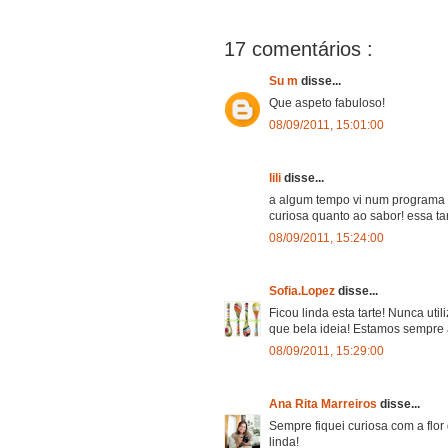
17 comentários :
Su m
disse...
Que aspeto fabuloso!
08/09/2011, 15:01:00
lili
disse...
a algum tempo vi num programa d
curiosa quanto ao sabor! essa ta
08/09/2011, 15:24:00
Sofia.Lopez
disse...
Ficou linda esta tarte! Nunca util
que bela ideia! Estamos sempre a
08/09/2011, 15:29:00
Ana Rita Marreiros
disse...
Sempre fiquei curiosa com a flor 
linda!