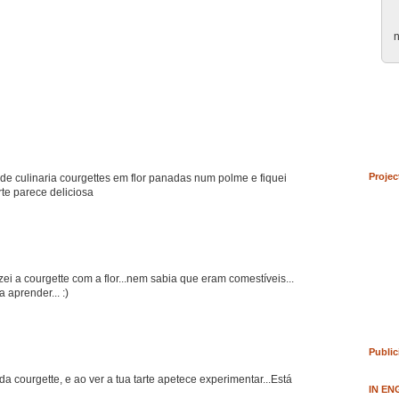
n
Projec
e culinaria courgettes em flor panadas num polme e fiquei
rte parece deliciosa
izei a courgette com a flor...nem sabia que eram comestíveis...
 aprender... :)
Public
da courgette, e ao ver a tua tarte apetece experimentar...Está
IN EN