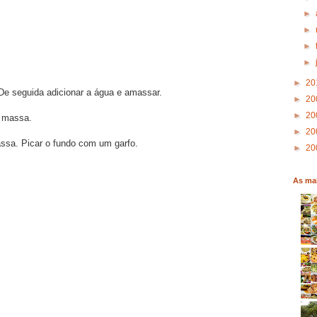
►
►
►
►
►
20
De seguida adicionar a água e amassar.
►
20
►
20
a massa.
►
20
ssa. Picar o fundo com um garfo.
►
20
As mai