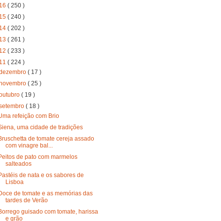
16
( 250 )
15
( 240 )
14
( 202 )
13
( 261 )
12
( 233 )
11
( 224 )
dezembro
( 17 )
novembro
( 25 )
outubro
( 19 )
setembro
( 18 )
Uma refeição com Brio
Siena, uma cidade de tradições
Bruschetta de tomate cereja assado
com vinagre bal...
Peitos de pato com marmelos
salteados
Pastéis de nata e os sabores de
Lisboa
Doce de tomate e as memórias das
tardes de Verão
Borrego guisado com tomate, harissa
e grão