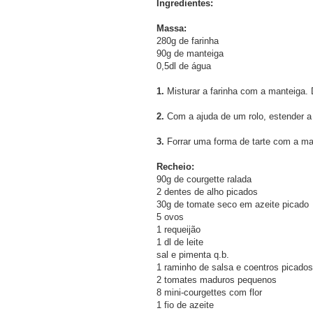
Ingredientes:
Massa:
280g de farinha
90g de manteiga
0,5dl de água
1.
Misturar a farinha com a manteiga. 
2.
Com a ajuda de um rolo, estender 
3.
Forrar uma forma de tarte com a ma
Recheio:
90g de courgette ralada
2 dentes de alho picados
30g de tomate seco em azeite picado
5 ovos
1 requeijão
1 dl de leite
sal e pimenta q.b.
1 raminho de salsa e coentros picados
2 tomates maduros pequenos
8 mini-courgettes com flor
1 fio de azeite