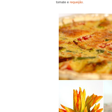
tomate e
requeijão
.