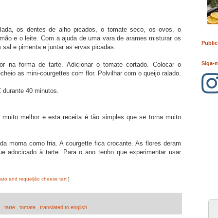
lada, os dentes de alho picados, o tomate seco, os ovos, o
a mão e o leite. Com a ajuda de uma vara de arames misturar os
Public
sal e pimenta e juntar as ervas picadas.
Siga-
or na forma de tarte. Adicionar o tomate cortado. Colocar o
cheio as mini-courgettes com flor. Polvilhar com o queijo ralado.
 durante 40 minutos.
a muito melhor e esta receita é tão simples que se torna muito
vida morna como fria. A courgette fica crocante. As flores deram
ue adocicado à tarte. Para o ano tenho que experimentar usar
ato and requeijão cheese tart
]
o
,
tarte
,
tomate
,
translated to english