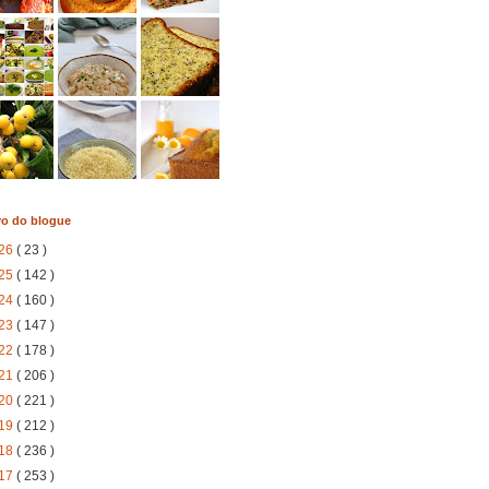
vo do blogue
26
( 23 )
25
( 142 )
24
( 160 )
23
( 147 )
22
( 178 )
21
( 206 )
20
( 221 )
19
( 212 )
18
( 236 )
17
( 253 )