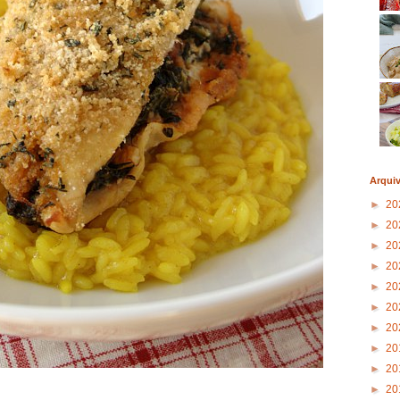
Arqui
►
20
►
20
►
20
►
20
►
20
►
20
►
20
►
20
►
20
►
20