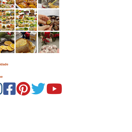
idade
me