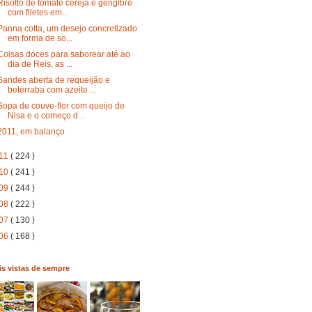
Risotto de tomate cereja e gengibre
com filetes em...
Panna cotta, um desejo concretizado
em forma de so...
Coisas doces para saborear até ao
dia de Reis, as ...
Sandes aberta de requeijão e
beterraba com azeite ...
Sopa de couve-flor com queijo de
Nisa e o começo d...
2011, em balanço
11
( 224 )
10
( 241 )
09
( 244 )
08
( 222 )
07
( 130 )
06
( 168 )
s vistas de sempre