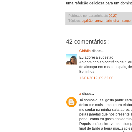
uma refeição deliciosa para um domi
Publicado por Laranjinha às
09:27
Tópicos:
açafrão
,
arroz
,
farinheira
,
frango
42 comentários :
Cidália
disse...
Eu adorei a sugestão.
Ao domingo ao contrário de ti, e
de almoçar em casa dos pais, dep
Beijinhos
12/01/2012, 09:32:00
a
disse...
Já somos duas, gosto particula
deixa-me mais tempo para elabo
me sentar na minha sala, apreci
pelas janelas que nos presentei
pena...como eu gosto dos domin
Depois então, sim...vem um temp
final de tarde à beira mar...são 