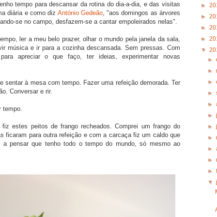
nho tempo para descansar da rotina do dia-a-dia, e das visitas
►
20
ma diária e como diz
António Gedeão
, "aos domingos as árvores
►
20
gando-se no campo, desfazem-se a cantar empoleirados nelas".
►
20
►
20
mpo, ler a meu belo prazer, olhar o mundo pela janela da sala,
vir música e ir para a cozinha descansada. Sem pressas. Com
▼
20
ara apreciar o que faço, ter ideias, experimentar novas
►
►
►
e sentar à mesa com tempo. Fazer uma refeição demorada. Ter
ão. Conversar e rir.
►
►
r tempo.
►
fiz estes peitos de frango recheados. Comprei um frango do
►
nas ficaram para outra refeição e com a carcaça fiz um caldo que
►
to, a pensar que tenho todo o tempo do mundo, só mesmo ao
►
►
►
▼