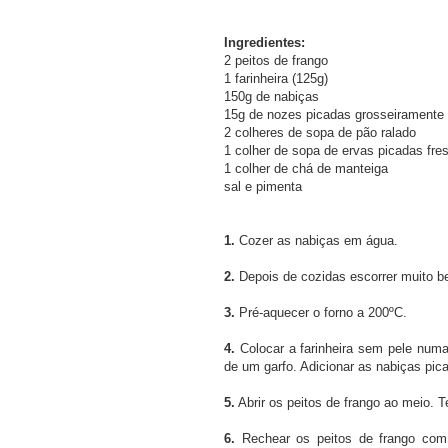
Ingredientes:
2 peitos de frango
1 farinheira (125g)
150g de nabiças
15g de nozes picadas grosseiramente
2 colheres de sopa de pão ralado
1 colher de sopa de ervas picadas fres
1 colher de chá de manteiga
sal e pimenta
1.
Cozer as nabiças em água.
2.
Depois de cozidas escorrer muito b
3.
Pré-aquecer o forno a 200ºC.
4.
Colocar a farinheira sem pele numa
de um garfo. Adicionar as nabiças pic
5.
Abrir os peitos de frango ao meio. 
6.
Rechear os peitos de frango com a