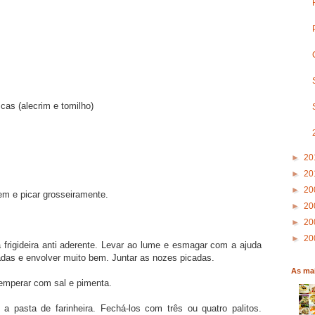
cas (alecrim e tomilho)
►
20
►
20
►
20
em e picar grosseiramente.
►
20
►
20
►
20
 frigideira anti aderente. Levar ao lume e esmagar com a ajuda
adas e envolver muito bem. Juntar as nozes picadas.
As mai
Temperar com sal e pimenta.
 pasta de farinheira. Fechá-los com três ou quatro palitos.