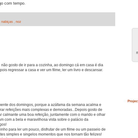
ngo com tempo.
,
nabiças
,
noz
n
u não gosto de ir para a cozinha, ao domingo cá em casa é dia
ois regressar a casa e ver um filme, ler um livro e descansar.
Projec
rmente dos domingos, porque a azáfama da semana acalma e
rar refeições mais complexas e demoradas...Depois gosto de
ar calmante uma boa refeição, juntamente com o marido e olhar
am com a bela e maravilhosa vista sobre o palácio da
gos!
inho para ler um pouco, disfrutar de um filme ou um passeio de
estes simples e singelos momentos que nos tornam tão felizes!