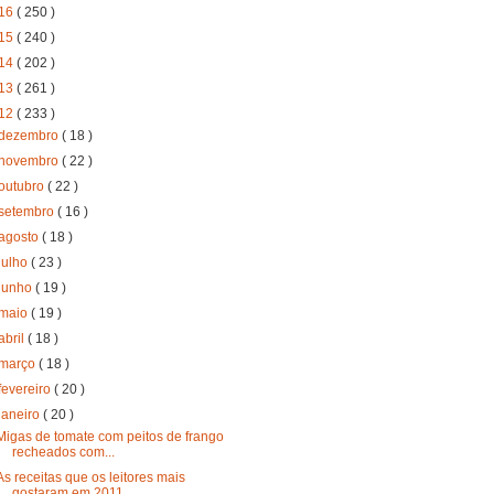
16
( 250 )
15
( 240 )
14
( 202 )
13
( 261 )
12
( 233 )
dezembro
( 18 )
novembro
( 22 )
outubro
( 22 )
setembro
( 16 )
agosto
( 18 )
julho
( 23 )
junho
( 19 )
maio
( 19 )
abril
( 18 )
março
( 18 )
fevereiro
( 20 )
janeiro
( 20 )
Migas de tomate com peitos de frango
recheados com...
As receitas que os leitores mais
gostaram em 2011 ...