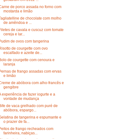
Carne de porco assada no forno com
mostarda e limão
Tagliatelline de chocolate com molho
de amêndoa e ...
Filetes de cavala e cuscuz com tomate
cereja e lar...
Pudim de ovos com tangerina
Risotto de courgette com ovo
escalfado e azeite de...
Bolo de courgette com cenoura e
laranja
Pernas de frango assadas com ervas
e limão
Creme de abóbora com alho-francês e
gengibre
A experiência de fazer iogurte e a
vontade de mudança
Bife de vaca grelhado com puré de
abóbora, espargo...
Gelatina de tangerina e espumante e
o prazer de fa...
Peitos de frango recheados com
farinheira, nabiças...