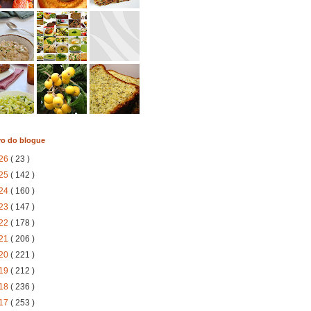
vo do blogue
26
( 23 )
25
( 142 )
24
( 160 )
23
( 147 )
22
( 178 )
21
( 206 )
20
( 221 )
19
( 212 )
18
( 236 )
17
( 253 )