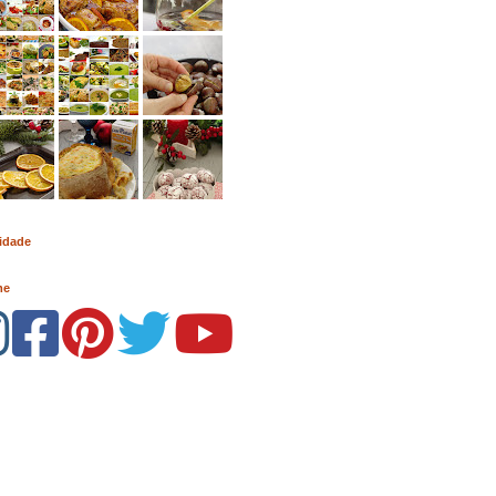
idade
me