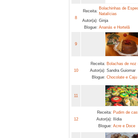
Bolachinhas de Espec
Receita:
Natalícias
8
Autor(a):
Ginja
Blogue:
Ananás e Hortelã
9
Receita:
Bolachas de noz 
10
Autor(a):
Sandra Guiomar
Blogue:
Chocolate e Caju
11
Receita:
Pudim de cas
12
Autor(a):
Ilídia
Blogue:
Acre e Doce