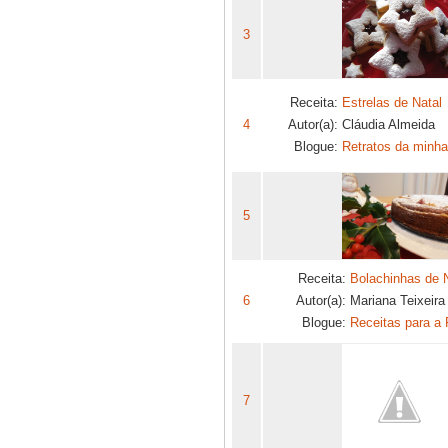
3
Receita:
Estrelas de Natal
4
Autor(a):
Cláudia Almeida
Blogue:
Retratos da minha
5
Receita:
Bolachinhas de N
6
Autor(a):
Mariana Teixeira
Blogue:
Receitas para a 
7