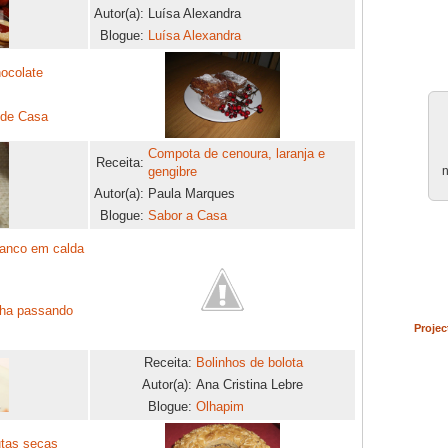
Autor(a):
Luísa Alexandra
Blogue:
Luísa Alexandra
ocolate
 de Casa
Compota de cenoura, laranja e
Receita:
n
gengibre
Autor(a):
Paula Marques
Blogue:
Sabor a Casa
ranco em calda
ha passando
Projec
Receita:
Bolinhos de bolota
Autor(a):
Ana Cristina Lebre
Blogue:
Olhapim
utas secas