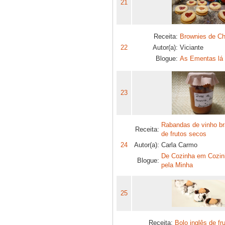
21
Receita:
Brownies de Ch
22
Autor(a):
Viciante
Blogue:
As Ementas lá
23
Rabandas de vinho b
Receita:
de frutos secos
24
Autor(a):
Carla Carmo
De Cozinha em Cozin
Blogue:
pela Minha
25
Receita:
Bolo inglês de fr