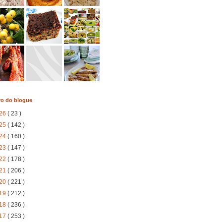
vo do blogue
26
( 23 )
25
( 142 )
24
( 160 )
23
( 147 )
22
( 178 )
21
( 206 )
20
( 221 )
19
( 212 )
18
( 236 )
17
( 253 )