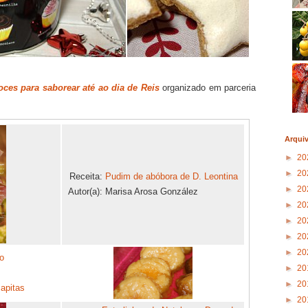
oces para saborear até ao dia de Reis
organizado em parceria
Arqui
►
20
►
20
Receita:
Pudim de abóbora de D. Leontina
►
20
Autor(a):
Marisa Arosa González
►
20
►
20
►
20
►
20
o
►
20
►
20
apitas
►
20