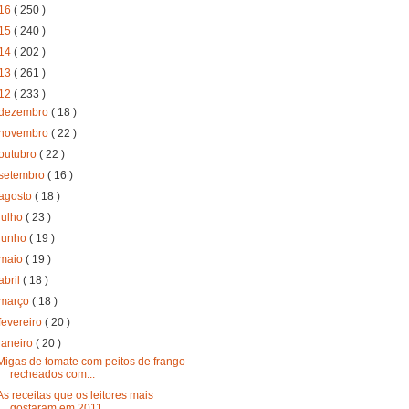
16
( 250 )
15
( 240 )
14
( 202 )
13
( 261 )
12
( 233 )
dezembro
( 18 )
novembro
( 22 )
outubro
( 22 )
setembro
( 16 )
agosto
( 18 )
julho
( 23 )
junho
( 19 )
maio
( 19 )
abril
( 18 )
março
( 18 )
fevereiro
( 20 )
janeiro
( 20 )
Migas de tomate com peitos de frango
recheados com...
As receitas que os leitores mais
gostaram em 2011 ...