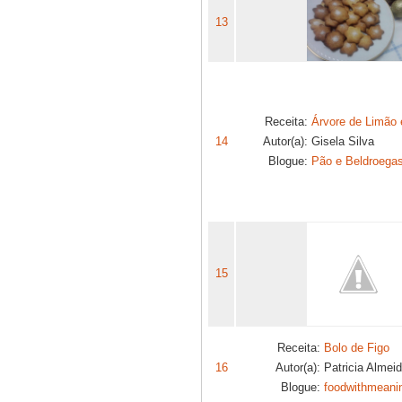
13
Receita:
Árvore de Limão 
14
Autor(a):
Gisela Silva
Blogue:
Pão e Beldroega
15
Receita:
Bolo de Figo
16
Autor(a):
Patricia Almei
Blogue:
foodwithmeani