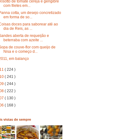
Risotto de tomate cereja e gengibre
com filetes em...
Panna cotta, um desejo concretizado
em forma de so...
Coisas doces para saborear até ao
dia de Reis, as ...
Sandes aberta de requeijão e
beterraba com azeite ...
Sopa de couve-flor com queijo de
Nisa e o começo d...
2011, em balanço
11
( 224 )
10
( 241 )
09
( 244 )
08
( 222 )
07
( 130 )
06
( 168 )
s vistas de sempre