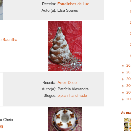
Receita:
Estrelinhas de Luz
Autor(a):
Elsa Soares
e Baunilha
s
►
20
►
20
►
20
Receita:
Arroz Doce
►
20
Autor(a):
Patrícia Alexandra
►
20
Blogue:
pipian Handmade
►
20
As mai
da Cheio
ng