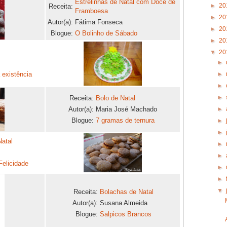
Estrelinhas de Natal com Doce de
►
20
Receita:
Framboesa
►
20
Autor(a):
Fátima Fonseca
►
20
Blogue:
O Bolinho de Sábado
►
20
▼
20
►
►
 existência
►
►
Receita:
Bolo de Natal
►
Autor(a):
Maria José Machado
Blogue:
7 gramas de ternura
►
►
atal
►
►
Felicidade
►
►
▼
Receita:
Bolachas de Natal
Autor(a):
Susana Almeida
Blogue:
Salpicos Brancos