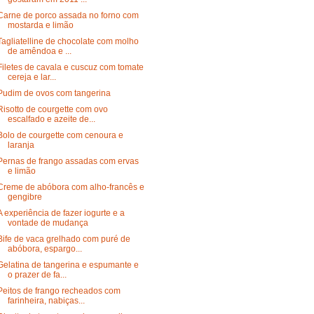
Carne de porco assada no forno com
mostarda e limão
Tagliatelline de chocolate com molho
de amêndoa e ...
Filetes de cavala e cuscuz com tomate
cereja e lar...
Pudim de ovos com tangerina
Risotto de courgette com ovo
escalfado e azeite de...
Bolo de courgette com cenoura e
laranja
Pernas de frango assadas com ervas
e limão
Creme de abóbora com alho-francês e
gengibre
A experiência de fazer iogurte e a
vontade de mudança
Bife de vaca grelhado com puré de
abóbora, espargo...
Gelatina de tangerina e espumante e
o prazer de fa...
Peitos de frango recheados com
farinheira, nabiças...