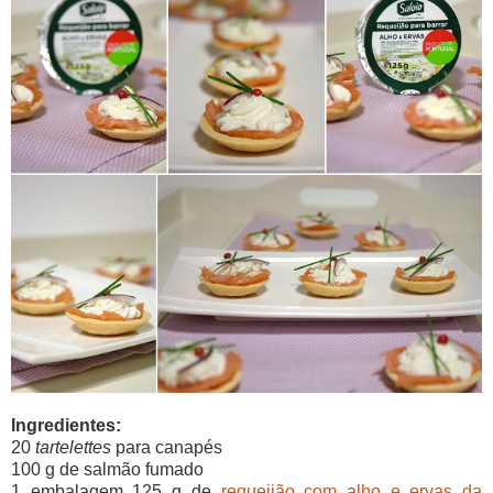
Ingredientes:
20
tartelettes
para canapés
100 g de salmão fumado
1 embalagem 125 g de
requeijão com alho e ervas da