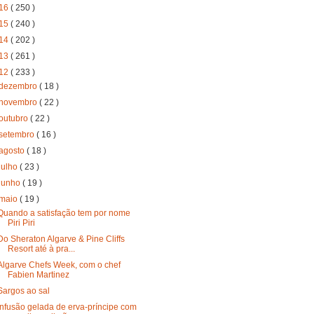
16
( 250 )
15
( 240 )
14
( 202 )
13
( 261 )
12
( 233 )
dezembro
( 18 )
novembro
( 22 )
outubro
( 22 )
setembro
( 16 )
agosto
( 18 )
julho
( 23 )
junho
( 19 )
maio
( 19 )
Quando a satisfação tem por nome
Piri Piri
Do Sheraton Algarve & Pine Cliffs
Resort até à pra...
Algarve Chefs Week, com o chef
Fabien Martinez
Sargos ao sal
Infusão gelada de erva-príncipe com