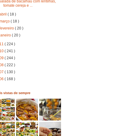
Salada de bacalhau com lentilhas,
tomate cereja e ...
abril
( 18 )
março
( 18 )
fevereiro
( 20 )
janeiro
( 20 )
11
( 224 )
10
( 241 )
09
( 244 )
08
( 222 )
07
( 130 )
06
( 168 )
s vistas de sempre