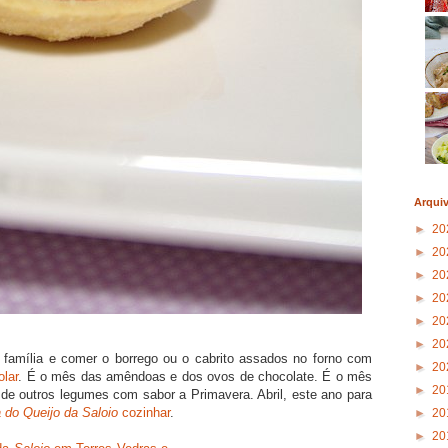
Arqui
►
20
►
20
►
20
►
20
►
20
►
20
a família e comer o borrego ou o cabrito assados no forno com
►
20
olar
. É o mês das amêndoas e dos ovos de chocolate. É o mês
►
20
 de outros legumes com sabor a Primavera. Abril, este ano para
do Queijo da Saloio
cozinhar
.
►
20
►
20