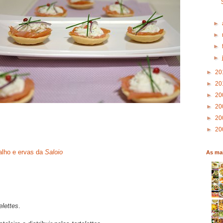
►
►
►
►
►
20
►
20
►
20
►
20
►
20
►
20
alho e ervas da
Saloio
As mai
telettes
.