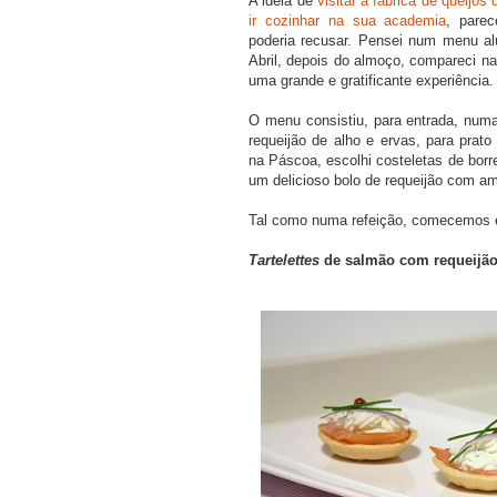
A ideia de
visitar a fábrica de queijos
ir cozinhar na sua academia
, pare
poderia recusar. Pensei num menu al
Abril, depois do almoço, compareci na
uma grande e gratificante experiência.
O menu consistiu, para entrada, nu
requeijão de alho e ervas, para prat
na Páscoa, escolhi costeletas de bor
um delicioso bolo de requeijão com am
Tal como numa refeição, comecemos e
Tartelettes
de salmão com requeijão 