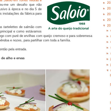
 da
Saloio
em Torres Vedras e
►
20
ceu-me um desafio que não
►
20
usivo à época e no dia 5 de
s instalações da fábrica para
►
20
►
20
▼
20
mas
tartelettes
de salmão com
►
o principal e como estávamos
rego com puré de ervilhas com queijo cremoso e para sobremesa
►
êndoa e nozes, para partilhar com toda a família.
►
►
ntão pela entrada.
►
de alho e ervas
►
►
▼