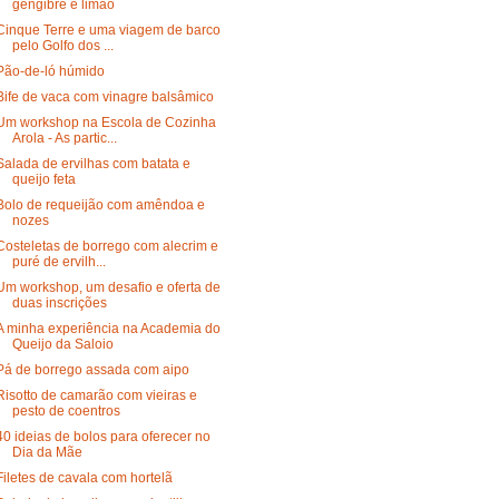
gengibre e limão
Cinque Terre e uma viagem de barco
pelo Golfo dos ...
Pão-de-ló húmido
Bife de vaca com vinagre balsâmico
Um workshop na Escola de Cozinha
Arola - As partic...
Salada de ervilhas com batata e
queijo feta
Bolo de requeijão com amêndoa e
nozes
Costeletas de borrego com alecrim e
puré de ervilh...
Um workshop, um desafio e oferta de
duas inscrições
A minha experiência na Academia do
Queijo da Saloio
Pá de borrego assada com aipo
Risotto de camarão com vieiras e
pesto de coentros
40 ideias de bolos para oferecer no
Dia da Mãe
Filetes de cavala com hortelã