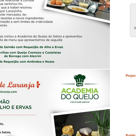
n
Projec
Public