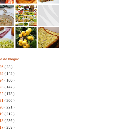
vo do blogue
26
( 23 )
25
( 142 )
24
( 160 )
23
( 147 )
22
( 178 )
21
( 206 )
20
( 221 )
19
( 212 )
18
( 236 )
17
( 253 )