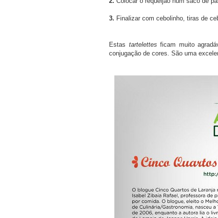
2.
Colocar o requeijão num saco de past
3.
Finalizar com cebolinho, tiras de ce
Estas
tartelettes
ficam muito agradáv
conjugação de cores. São uma excelen