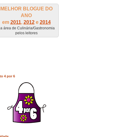
MELHOR BLOGUE DO
ANO
em
2011
,
2012
e
2014
a área de Culinária/Gastronomia
pelos leitores
to 4 por 6
idade