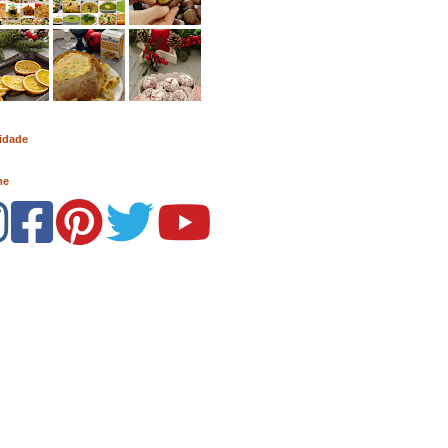
idade
me